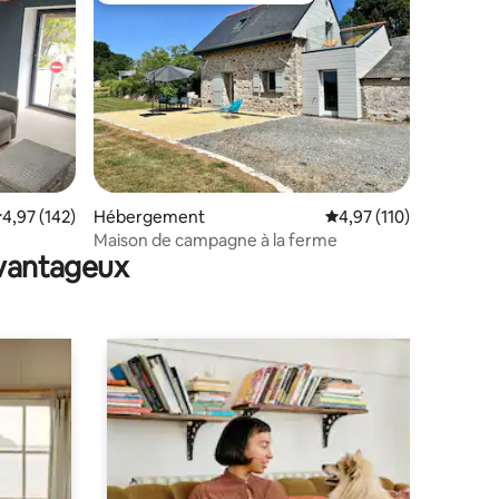
mmentaires : 5 sur 5
valuation moyenne sur la base de 142 commentaires : 4,97 sur 5
4,97 (142)
Hébergement
Évaluation moyenne sur
4,97 (110)
Maison de campagne à la ferme
avantageux