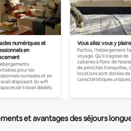
des numériques et
Vous allez vous y plaire
essionnels en
Parfois, l'hébergement fai
voyage. Qu'il s'agisse de
acement
cabanes à flanc de falais
hébergements
de péniches tranquilles, 
rtables pour les
locations sont dotées de
ssionnels nomades et en
caractéristiques uniques
ravail disposant du wifi
espaces de travail dédiés.
ments et avantages des séjours longu