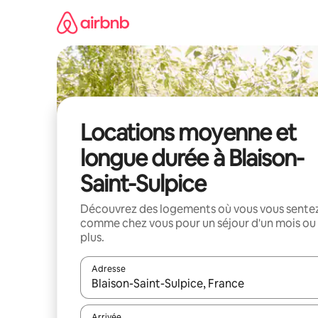
Aller
directement
au
contenu
Locations moyenne et
longue durée à Blaison-
Saint-Sulpice
Découvrez des logements où vous vous sente
comme chez vous pour un séjour d'un mois ou
plus.
Adresse
Lorsque les résultats s'affichent, utilisez les flèc
Arrivée