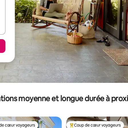
tions moyenne et longue durée à prox
de cœur voyageurs
Coup de cœur voyageurs
 cœur voyageurs les plus appréciés
Coups de cœur voyageurs les p