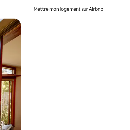
Mettre mon logement sur Airbnb
sant glisser.