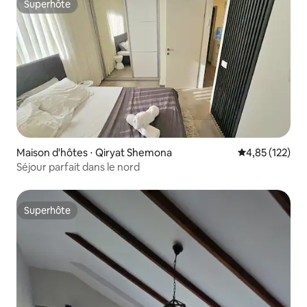
Superhôte
Superhôte
Maison d'hôtes ⋅ Qiryat Shemona
Évaluation moy
4,85 (122)
Séjour parfait dans le nord
Superhôte
Superhôte