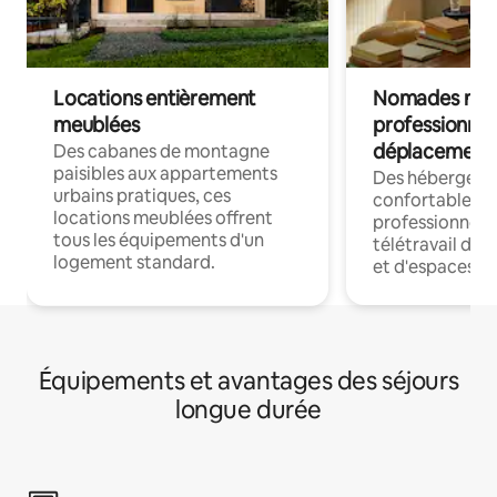
Locations entièrement
Nomades num
meublées
professionnel
déplacement
Des cabanes de montagne
paisibles aux appartements
Des hébergem
urbains pratiques, ces
confortables p
locations meublées offrent
professionnels
tous les équipements d'un
télétravail dis
logement standard.
et d'espaces de
Équipements et avantages des séjours
longue durée