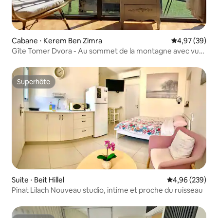
Cabane ⋅ Kerem Ben Zimra
Évaluation mo
4,97 (39)
Gîte Tomer Dvora - Au sommet de la montagne avec vue.
Jacuzzi. Intimité totale
Superhôte
Superhôte
Suite ⋅ Beit Hillel
Évaluation moy
4,96 (239)
Pinat Lilach Nouveau studio, intime et proche du ruisseau