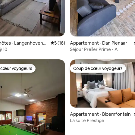
'hôtes ⋅ Langenhovenpa
Évaluation moyenne sur la base de 16 co
5 (16)
Appartement ⋅ Dan Pienaar
@ 10
Séjour Preller Prime - A
 cœur voyageurs
Coup de cœur voyageurs
 cœur voyageurs
Coup de cœur voyageurs
Appartement ⋅ Bloemfontein
La suite Prestige
 la base de 43 commentaires : 4,98 sur 5