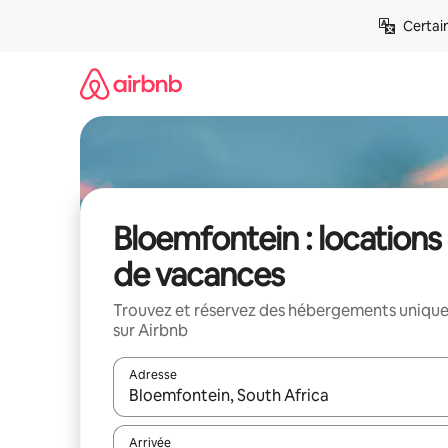
Aller
Certai
directement
au
contenu
Bloemfontein : locations
de vacances
Trouvez et réservez des hébergements uniqu
sur Airbnb
Adresse
Lorsque les résultats s'affichent, utilisez les flèc
Arrivée