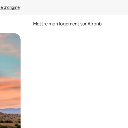
ue d'origine
Mettre mon logement sur Airbnb
sant glisser.