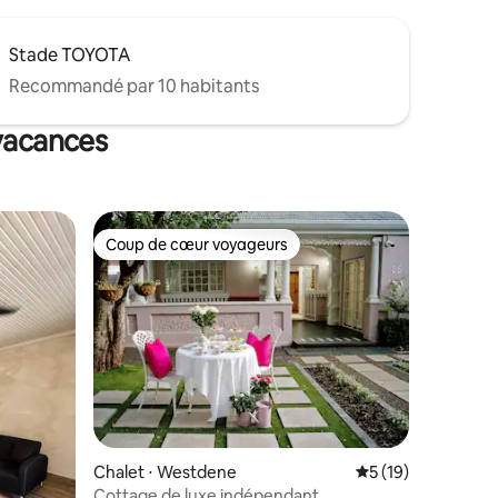
Stade TOYOTA
Recommandé par 10 habitants
 vacances
Coup de cœur voyageurs
Coup de cœur voyageurs
Chalet ⋅ Westdene
Évaluation moyenne
5 (19)
Cottage de luxe indépendant