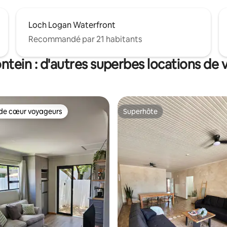
Loch Logan Waterfront
Recommandé par 21 habitants
tein : d'autres superbes locations de
de cœur voyageurs
Superhôte
 cœur voyageurs les plus appréciés
Superhôte
 la base de 90 commentaires : 4,92 sur 5