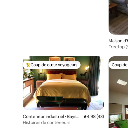
Maison d
rk
Treetop 
Coup de cœur voyageurs
Coup de
Coups de cœur voyageurs les plus appréciés
Coup de
Conteneur industriel ⋅ Baysw
Évaluation moyenne sur
4,98 (43)
ater
Histoires de conteneurs