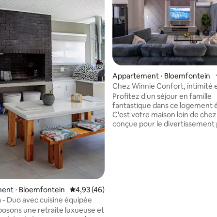
Appartement ⋅ Bloemfontein
Chez Winnie Confort, intimi
 la base de 87 commentaires : 4,84 sur 5
Profitez d'un séjour en famille
fantastique dans ce logement 
C'est votre maison loin de chez
conçue pour le divertissement
les âges, enfants et adultes. Détendez-
vous avec une PlayStation, prof
jeux de société ou regardez vo
émissions préférées sur DStv e
TV. Soyez rassuré dans un
environnement sûr, avec une c
entièrement équipée, un lave-v
ent ⋅ Bloemfontein
Évaluation moyenne sur la base de 46 comme
4,93 (46)
un lave-linge et la climatisation. U
a - Duo avec cuisine équipée
espace de travail dédié, nous a
osons une retraite luxueuse et
UPS qui assure une connexion 