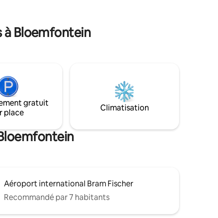
Grey College À +- 7 km de l'hôpital
nfant avec
Mediclinic et du centre commercial
r.
Mimosa.
s à Bloemfontein
ement gratuit
Climatisation
r place
 Bloemfontein
Aéroport international Bram Fischer
Recommandé par 7 habitants