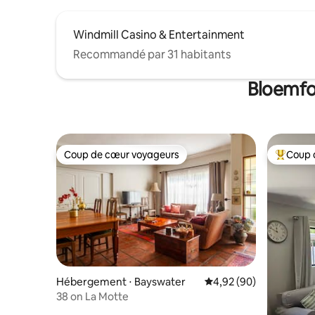
Windmill Casino & Entertainment
Recommandé par 31 habitants
Bloemfon
Coup de cœur voyageurs
Coup 
Coup de cœur voyageurs
Coups de
Hébergement ⋅ Bayswater
Évaluation moyenne sur
4,92 (90)
38 on La Motte