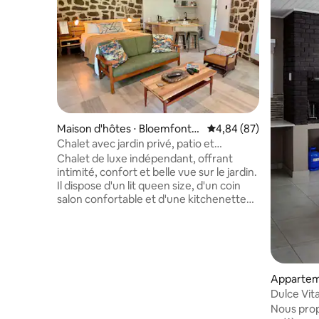
Maison d'hôtes ⋅ Bloemfontei
Évaluation moyenne sur
4,84 (87)
n
Chalet avec jardin privé, patio et
barbecue
Chalet de luxe indépendant, offrant
intimité, confort et belle vue sur le jardin.
Il dispose d'un lit queen size, d'un coin
salon confortable et d'une kitchenette
avec l'essentiel pour un hébergement
indépendant léger. Le design moderne
se marie avec la pierre historique et les
finitions en bois chaleureux pour créer
un espace raffiné mais accueillant. Les
Appartem
voyageurs peuvent profiter d'un patio
privé, d'un espace barbecue et d'un
Dulce Vit
jardin entièrement clôturé, ce qui rend le
Nous prop