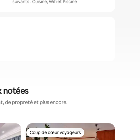
suivants : Cuisine, Wifi et Piscine
x notées
, de propreté et plus encore.
Gîte à la
Coup de cœur voyageurs
Coup
Coup de cœur voyageurs
Coups d
n
Gîte à la