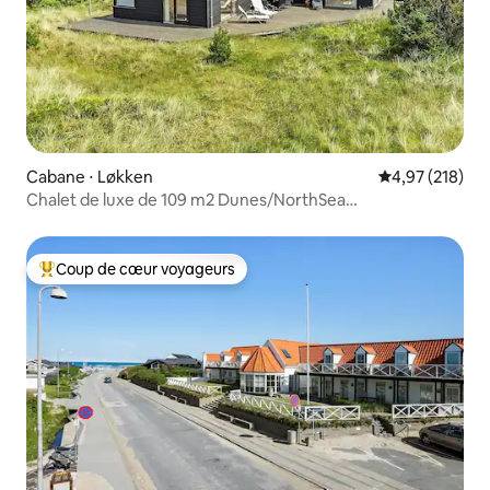
Cabane ⋅ Løkken
Évaluation moy
4,97 (218)
Chalet de luxe de 109 m2 Dunes/NorthSea
Løkken/Blokhus
Coup de cœur voyageurs
Coups de cœur voyageurs les plus appréciés