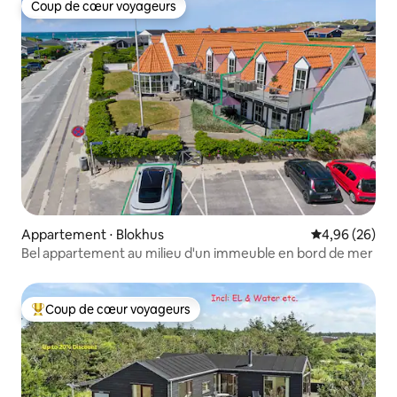
Coup de cœur voyageurs
Coup de cœur voyageurs
Appartement ⋅ Blokhus
Évaluation mo
4,96 (26)
Bel appartement au milieu d'un immeuble en bord de mer
Coup de cœur voyageurs
Coups de cœur voyageurs les plus appréciés