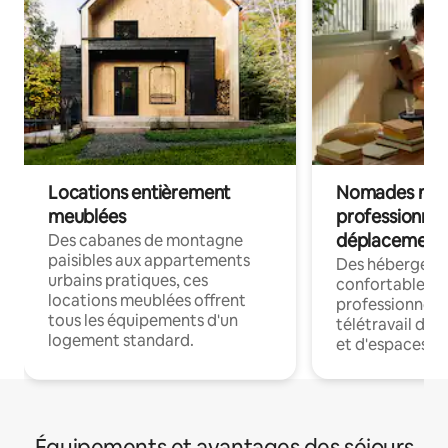
Locations entièrement
Nomades num
meublées
professionnel
déplacement
Des cabanes de montagne
paisibles aux appartements
Des hébergem
urbains pratiques, ces
confortables p
locations meublées offrent
professionnels
tous les équipements d'un
télétravail dis
logement standard.
et d'espaces de
Équipements et avantages des séjours