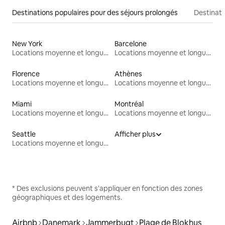
Destinations populaires pour des séjours prolongés
Destinati
New York
Barcelone
Locations moyenne et longue durée
Locations moyenne et longue durée
Florence
Athènes
Locations moyenne et longue durée
Locations moyenne et longue durée
Miami
Montréal
Locations moyenne et longue durée
Locations moyenne et longue durée
Seattle
Afficher plus
Locations moyenne et longue durée
* Des exclusions peuvent s'appliquer en fonction des zones
géographiques et des logements.
Airbnb
Danemark
Jammerbugt
Plage de Blokhus