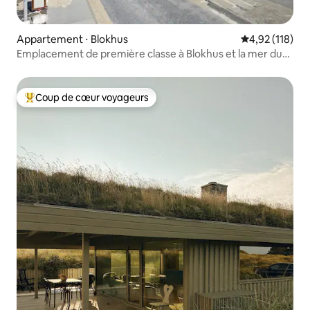
Appartement ⋅ Blokhus
Évaluation moy
4,92 (118)
Emplacement de première classe à Blokhus et la mer du
Nord !
Coup de cœur voyageurs
Coups de cœur voyageurs les plus appréciés