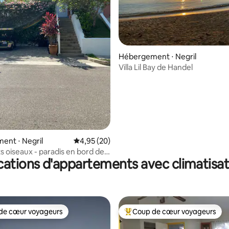
 la base de 92 commentaires : 4,97 sur 5
Hébergement ⋅ Negril
Villa Lil Bay de Handel
ent ⋅ Negril
Évaluation moyenne sur la base de 20 commen
4,95 (20)
ts oiseaux - paradis en bord de
cations d'appartements avec climatisat
de cœur voyageurs
Coup de cœur voyageurs
 cœur voyageurs les plus appréciés
Coups de cœur voyageurs les p