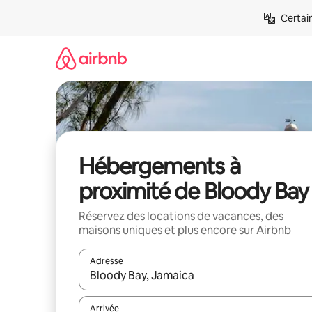
Aller
Certai
directement
au
contenu
Hébergements à
proximité de Bloody Bay
Réservez des locations de vacances, des
maisons uniques et plus encore sur Airbnb
Adresse
Lorsque les résultats s'affichent, utilisez les flèc
Arrivée