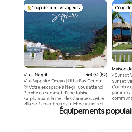
Coup de cœur voyageurs
Coup de
Coups de cœur voyageurs les plus appréciés
Coup de
Maison de 
Villa ⋅ Negril
Évaluation moyenne sur
4,94 (52)
« Sunset 
à Negril a
Villa Sapphire Ocean | Little Bay Country
Sunset Vis
Club
Country 
🌴 Votre escapade à Negril vous attend.
gamme en 
Perché au sommet d'une falaise
communau
surplombant la mer des Caraïbes, cette
péninsule
villa de 2 chambres est nichée au sein du
Équipements populair
Caraïbes 
Little Bay Country Club, le complexe
d'une plag
sécurisé et fermé de Negril, ouvert
débordeme
24h/24 et 7j/7. Profitez d'une vue
courts de 
panoramique imprenable sur l'océan,
sécurité 
d'une plage privée dans une réserve de