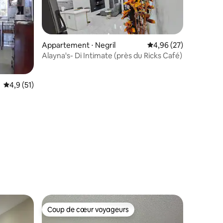
Appartement ⋅ Negril
Évaluation moyenne su
4,96 (27)
Alayna's- Di Intimate (près du Ricks Café)
Évaluation moyenne sur la base de 51 commentaires : 4,9 sur 5
4,9 (51)
ntaires : 4,99 sur 5
Coup de cœur voyageurs
Coup de cœur voyageurs