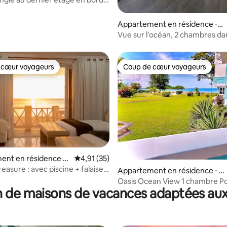
meilleure vue
Appartement en résidence ⋅
West End
Vue sur l'océan, 2 chambres da
arbres sur les falaises, WIFI rap
 cœur voyageurs
Coup de cœur voyageurs
 cœur voyageurs
Coup de cœur voyageurs
ent en résidence ⋅
Évaluation moyenne sur la base de 35 comme
4,91 (35)
reasure : avec piscine + falaises
r la base de 88 commentaires : 4,91 sur 5
Appartement en résidence ⋅ N
de mer
egril
Oasis Ocean View 1 chambre Po
 de maisons de vacances adaptées aux
Village Negril