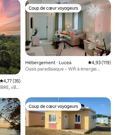
Coup de cœur voyageurs
Coup de cœur voyageurs
taires : 4,94 sur 5
Hébergement ⋅ Lucea
Évaluation moyenne sur
4,93 (119)
Oasis paradisiaque – Wifi à énergie
solaire/Starlink
Évaluation moyenne sur la base de 35 commentaires : 4,77 sur 5
4,77 (35)
RE, villa
Coup de cœur voyageurs
Coup de cœur voyageurs