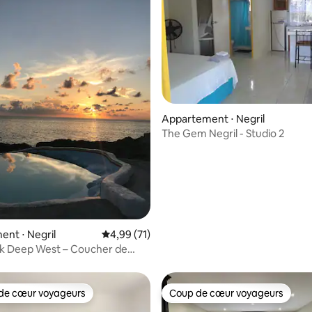
r la base de 33 commentaires : 4,91 sur 5
Appartement ⋅ Negril
The Gem Negril - Studio 2
nt ⋅ Negril
Évaluation moyenne sur la base de 71 comme
4,99 (71)
ck Deep West – Coucher de
de cœur voyageurs
Coup de cœur voyageurs
 cœur voyageurs les plus appréciés
Coup de cœur voyageurs