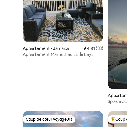
Appartement ⋅ Jamaica
Évaluation moyenne su
4,91 (33)
Appartement Marriott au Little Bay
Country Club
Apparteme
Splashro
soleil
Coup de cœur voyageurs
Coup 
Coup de cœur voyageurs
Coups de