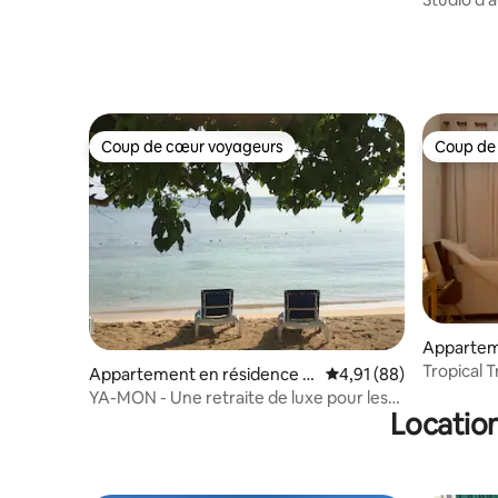
GRATUIT, impeccable
de mer - 
Coup de cœur voyageurs
Coup de
Coup de cœur voyageurs
Coup de
Appartem
Negril
Tropical T
Appartement en résidence ⋅
Évaluation moyenne su
4,91 (88)
en bord 
Negril
YA-MON - Une retraite de luxe pour les
Location
couples