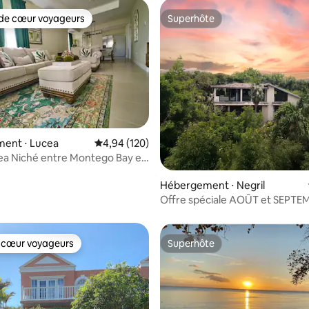
de cœur voyageurs
Superhôte
 cœur voyageurs les plus appréciés
Superhôte
ent ⋅ Lucea
Évaluation moyenne sur la base de 120 commen
4,94 (120)
cea Niché entre Montego Bay et
 la base de 80 commentaires : 4,83 sur 5
Hébergement ⋅ Negril
Offre spéciale AOÛT et SEPTEMB
design au sommet de Negril
 cœur voyageurs
Superhôte
 cœur voyageurs
Superhôte