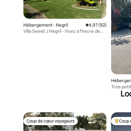
Hébergement ⋅ Negril
Évaluation moyenne sur
4,97 (92)
Villa Sweet J Negril - Vivez à l'heure de
l'île !
Hébergem
Trois peti
Lo
mer
Coup de cœur voyageurs
Coup 
Coup de cœur voyageurs
Coups de