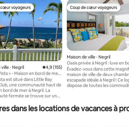
 cœur voyageurs
Coup de cœur voyageurs
 cœur voyageurs
Coup de cœur voyageurs
Maison de ville ⋅ Negril
Oasis privée à Negril : luxe en 
ville ⋅ Negril
Évaluation moyenne sur la base de 155 comm
4,9 (155)
mer !
Évadez-vous dans cette magni
 la base de 52 commentaires : 4,94 sur 5
Vista » - Maison en bord de mer
maison de ville de deux chambr
vec énergie solaire - Se
ta est situé dans Little Bay
escapade idéale à Negril ! Ce 
Club, une communauté haut de
dispose de toutes les commodi
bord de mer à Negril. La
vous pourriez souhaiter. Niché 
té fermée se trouve sur une
tranquille et fermé Little Bay 
 entourée par la mer des
Club, vous bénéficierez d'une 
es dans les locations de vacances à pr
des deux côtés et dispose
24h/24. Notre joyau au bord de 
e privée, d'une piscine à
surplombe un sanctuaire de po
nt, d'un club-house, de
envoûtant, offrant une vue à c
tennis, de basket-ball et d'une
souffle ! Le vaste porche est to
24h/24. Sunset Vista peut