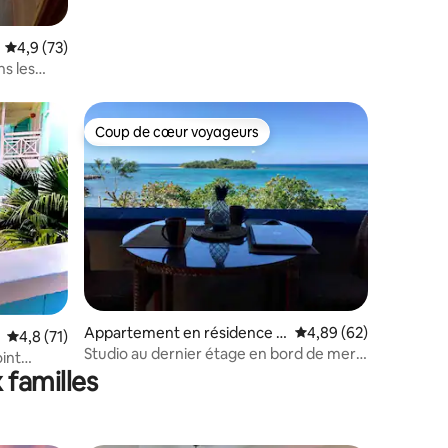
rénové de 2 chambres et 2 salles de bain
Évaluation moyenne sur la base de 73 commentaires : 4,9 sur 5
4,9 (73)
ns les
ide
Coup de cœur voyageurs
Coup de cœur voyageurs
ntaires : 4,91 sur 5
Appartement en résidence ⋅
Évaluation moyenne su
4,89 (62)
Évaluation moyenne sur la base de 71 commentaires : 4,8 sur 5
4,8 (71)
Negril
Studio au dernier étage en bord de mer -
int
Vue imprenable
 familles