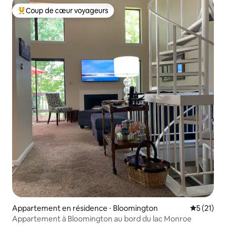
Coup de cœur voyageurs
Coups de cœur voyageurs les plus appréciés
Appartement en résidence ⋅ Bloomington
Évaluation
5 (21)
Appartement à Bloomington au bord du lac Monroe