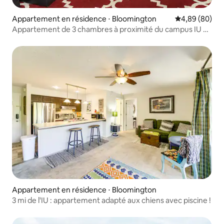
Appartement en résidence ⋅ Bloomington
Évaluation mo
4,89 (80)
Appartement de 3 chambres à proximité du campus IU et
du lac Monroe
Appartement en résidence ⋅ Bloomington
3 mi de l'IU : appartement adapté aux chiens avec piscine !