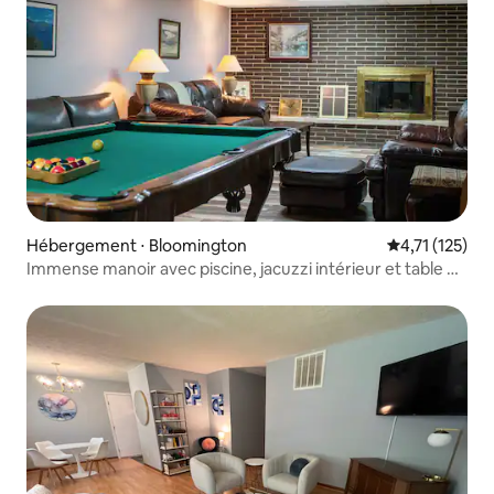
Hébergement ⋅ Bloomington
Évaluation mo
4,71 (125)
Immense manoir avec piscine, jacuzzi intérieur et table de
billard