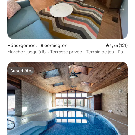
Hébergement ⋅ Bloomington
Évaluation mo
4,75 (121)
Marchez jusqu'à IU • Terrasse privée • Terrain de jeu • Pas
de frais !
Superhôte
Superhôte