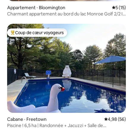
Appartement ⋅ Bloomington
Évaluation
5 (15)
Charmant appartement au bord du lac Monroe Golf 2/2 IU
Bloomington
Coup de cœur voyageurs
Coups de cœur voyageurs les plus appréciés
Cabane ⋅ Freetown
Évaluation mo
4,98 (56)
Piscine ! 6,5 ha | Randonnée + Jacuzzi + Salle de
cinéma + Pêche + Arcade