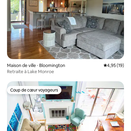
Maison de ville ⋅ Bloomington
Évaluation mo
4,95 (19)
Retraite à Lake Monroe
Coup de cœur voyageurs
Coup de cœur voyageurs