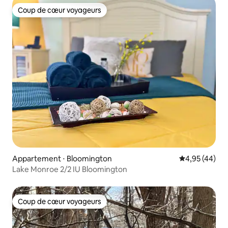
Coup de cœur voyageurs
Coup de cœur voyageurs
Appartement ⋅ Bloomington
Évaluation mo
4,95 (44)
Lake Monroe 2/2 IU Bloomington
Coup de cœur voyageurs
Coup de cœur voyageurs