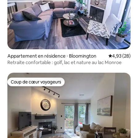
Appartement en résidence ⋅ Bloomington
Évaluation mo
4,93 (28)
Retraite confortable : golf, lac et nature au lac Monroe
Coup de cœur voyageurs
Coup de cœur voyageurs