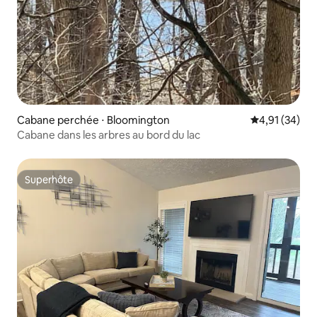
Cabane perchée ⋅ Bloomington
Évaluation mo
4,91 (34)
Cabane dans les arbres au bord du lac
Superhôte
Superhôte