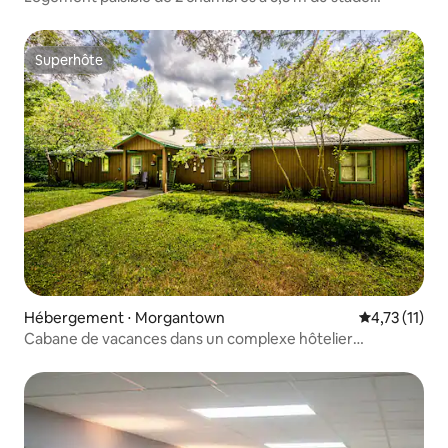
IU Memorial + piscine
Superhôte
Superhôte
Hébergement ⋅ Morgantown
Évaluation m
4,73 (11)
Cabane de vacances dans un complexe hôtelier
champêtre | Jacuzzi • Piscine