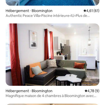
Hébergement ⋅ Bloomington
Évaluation mo
4,61 (61)
Authentic Peace Villa•Piscine intérieure•IU•Plus de
20 voyageurs
Hébergement ⋅ Bloomington
Évaluation m
4,78 (9)
Magnifique maison de 4 chambres à Bloomington avec
jacuzzi