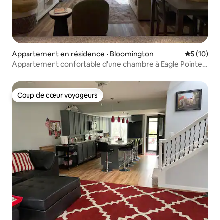
Appartement en résidence ⋅ Bloomington
Évaluation
5 (10)
Appartement confortable d'une chambre à Eagle Pointe,
près de l'université d'Indiana
Coup de cœur voyageurs
Coup de cœur voyageurs