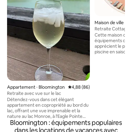
Maison de ville ⋅ 
Retraite Cottageco
2 chambres avec li
Cette maison de vil
de bains privative
équipements que 
apprécient le plu
piscine en saison,
à proximité et des 
pied pour prendre
restaurer. Un havr
sur deux étages, d
les plus prisés de Bloo
les voyageurs l’adorent ⬇️ 6 
Appartement ⋅ Bloomington
Évaluation moyenne sur la base
4,88 (86)
⭐ 2 chambres privé
Retraite avec vue sur le lac
attenante ⭐ Anim
Détendez-vous dans cet élégant
⭐ Arrivée autonome ⭐ À 12 minut
appartement en copropriété au bord du
l’Université de l’I
lac, offrant une vue imprenable et la
du lac Monroe ⭐ À
nature au lac Monroe, à l'Eagle Pointe
de restaurants et
Bloomington : équipements populaires
Golf Resort. Le complexe comprend un
saisonnier à la p
restaurant, parfois de la musique live le
dans les locations de vacances avec
Entreprise familia