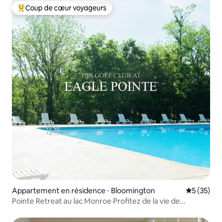
Coup de cœur voyageurs
Coups de cœur voyageurs les plus appréciés
Appartement en résidence ⋅ Bloomington
Évaluation
5 (35)
Pointe Retreat au lac Monroe Profitez de la vie de
villégiature !