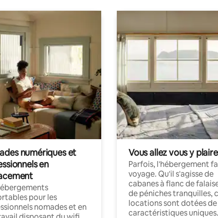
des numériques et
Vous allez vous y plaire
essionnels en
Parfois, l'hébergement fai
voyage. Qu'il s'agisse de
acement
cabanes à flanc de falais
hébergements
de péniches tranquilles, 
rtables pour les
locations sont dotées de
ssionnels nomades et en
caractéristiques uniques
ravail disposant du wifi