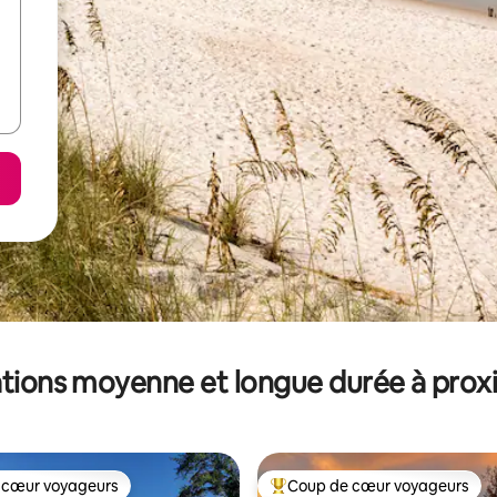
tions moyenne et longue durée à prox
 cœur voyageurs
Coup de cœur voyageurs
 cœur voyageurs
Coups de cœur voyageurs les p