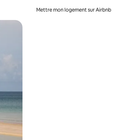
Mettre mon logement sur Airbnb
sant glisser.