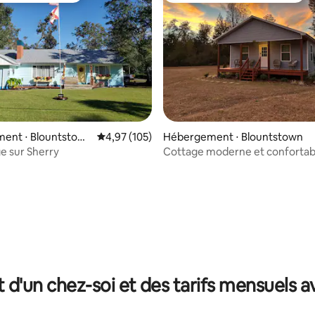
 sur la base de 19 commentaires : 5 sur 5
ent ⋅ Blountstow
Évaluation moyenne sur la base de 105 comme
4,97 (105)
Hébergement ⋅ Blountstown
e sur Sherry
Cottage moderne et confortab
t d'un chez-soi et des tarifs mensuels 