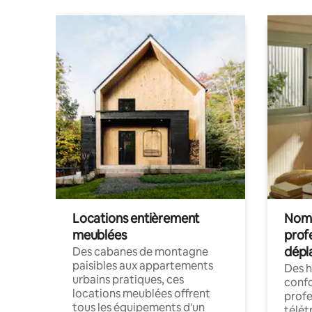
Locations entièrement
Noma
meublées
prof
dépl
Des cabanes de montagne
paisibles aux appartements
Des 
urbains pratiques, ces
confo
locations meublées offrent
profe
tous les équipements d'un
télét