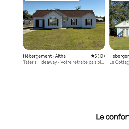
Hébergement ⋅ Altha
Évaluation moyenne
5 (19)
Hébergem
n
Tater's Hideaway - Votre retraite paisible
Le Cottag
en famille
Le confor