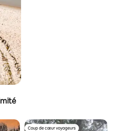
imité
Coup de cœur voyageurs
lus appréciés
Coup de cœur voyageurs