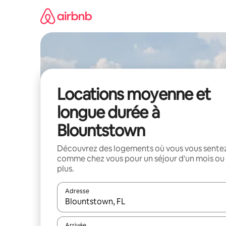
Aller
directement
au
contenu
Locations moyenne et
longue durée à
Blountstown
Découvrez des logements où vous vous sente
comme chez vous pour un séjour d'un mois ou
plus.
Adresse
Lorsque les résultats s'affichent, utilisez les flèc
Arrivée