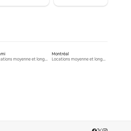
ami
Montréal
Locations moyenne et longue durée
Locations moyenne et longue durée