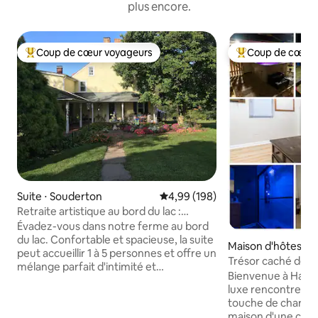
plus encore.
Coup de cœur voyageurs
Coup de cœur 
Coups de cœur voyageurs les plus appréciés
Coups de cœur vo
Suite ⋅ Souderton
Évaluation moyenne sur la base 
4,99 (198)
Retraite artistique au bord du lac :
baignoire de rêve
Évadez-vous dans notre ferme au bord
du lac. Confortable et spacieuse, la suite
Maison d'hôtes ⋅ H
peut accueillir 1 à 5 personnes et offre un
Trésor caché de Ha
mélange parfait d'intimité et
Foyer
Bienvenue à Hatfi
d'accessibilité. Situé sur une propriété
luxe rencontre le 
généreuse, il se sent loin du monde,
touche de charme de 
mais il n'est qu'à quelques minutes du
maison d'une cham