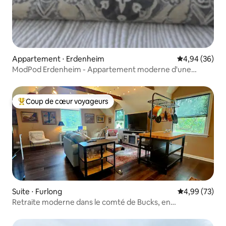
Appartement ⋅ Erdenheim
Évaluation mo
4,94 (36)
ModPod Erdenheim - Appartement moderne d'une
chambre
Coup de cœur voyageurs
Coups de cœur voyageurs les plus appréciés
Suite ⋅ Furlong
Évaluation mo
4,99 (73)
Retraite moderne dans le comté de Bucks, en
Pennsylvanie