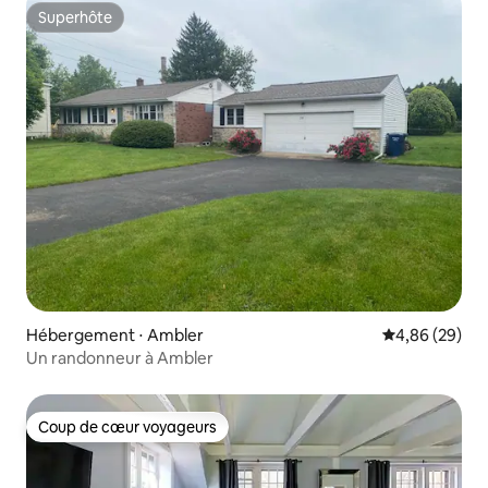
Superhôte
Superhôte
Hébergement ⋅ Ambler
Évaluation mo
4,86 (29)
Un randonneur à Ambler
Coup de cœur voyageurs
Coup de cœur voyageurs