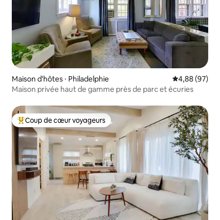
Maison d'hôtes ⋅ Philadelphie
Évaluation mo
4,88 (97)
Maison privée haut de gamme près de parc et écuries
Coup de cœur voyageurs
Coups de cœur voyageurs les plus appréciés