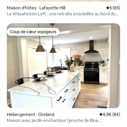
Maison d'hôtes ⋅ Lafayette Hill
Évaluation
5 (65)
Le Wissahickon Loft : une retraite ensoleillée au bord du
parc
Coup de cœur voyageurs
Coup de cœur voyageurs
Hébergement ⋅ Oreland
Évaluation mo
4,96 (84)
Maison avec jardin enchanteur (proche de Blue
Bell/Ambler)