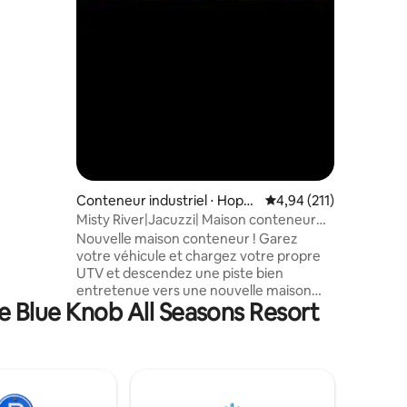
iseur de
i. Petit
ni. (Il n'y
erfection !
tes, mais
ignées et
est juste
Conteneur industriel ⋅ Hope
Évaluation moyenne sur
4,94 (211)
well
Misty River|Jacuzzi| Maison conteneur
(VTT inclus !)
Nouvelle maison conteneur ! Garez
votre véhicule et chargez votre propre
UTV et descendez une piste bien
entretenue vers une nouvelle maison
e Blue Knob All Seasons Resort
conteneur qui est perchée sur une
falaise surplombant une rivière ! Avec
votre propre salle de bain privée avec
eau courante, douche à eau chaude et
toilettes avec chasse d'eau ! Une
escapade romantique parfaite ou une