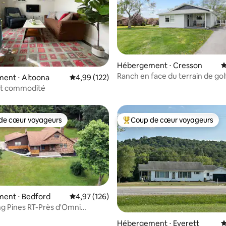
Hébergement ⋅ Cresson
É
Ranch en face du terrain de golf
 la base de 145 commentaires : 4,97 sur 5
ent ⋅ Altoona
Évaluation moyenne sur la base de 122 comme
4,99 (122)
et commodité
de cœur voyageurs
Coup de cœur voyageurs
 cœur voyageurs les plus appréciés
Coups de cœur voyageurs les p
la base de 146 commentaires : 4,99 sur 5
ent ⋅ Bedford
Évaluation moyenne sur la base de 126 comme
4,97 (126)
g Pines RT-Près d'Omni
prings
Hébergement ⋅ Everett
É