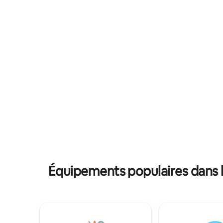
non toxiq
par les puits de lumière et les fenêtres.
Réveillez
Un escalier en colimaçon relie les deux
sommeil c
terrasses. Le niveau inférieur dispose
déjeuner
d'un jacuzzi relaxant avec un mur
poules, p
d'intimité et un mobilier de patio. Un
équipée. 
garde-corps en câble entoure la terrasse
détendez-
pour une vue imprenable sur la nature.
de vin et 
Proche de
hôpital U
Curve, Can
de l'US 22
Équipements populaires dans l