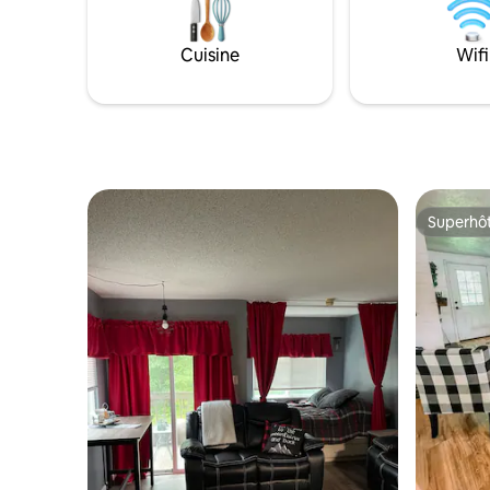
Cuisine
Wifi
Superhô
Superhô