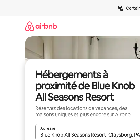
Aller
Certai
directement
au
contenu
Hébergements à
proximité de Blue Knob
All Seasons Resort
Réservez des locations de vacances, des
maisons uniques et plus encore sur Airbnb
Adresse
Lorsque les résultats s'affichent, utilisez les flèc