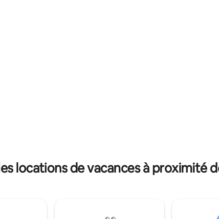
ues soigneusement choisis.
vivons. Elle dispose d'un climat
-vous après une nuit de
fenêtre et d'une connexion Wi-F
onfortable pour un petit-
déjeuner continental gratuit four
 composé d'œufs de nos
a pas de cuisine) Nettoyé à la p
réparés dans une cuisine bien
Nous pulvérisons pour les insec
Après une journée de visites,
il n'est pas rare de voir des ara
vous sur le patio avec un verre
des insectes puisque la cabane 
admirez le coucher du soleil.
contre les bois.
s magasins, restaurants,
PMC, PSU Altoona, Horseshoe
oe Creek, à 2 miles de l'I 99 et
.
es locations de vacances à proximité d