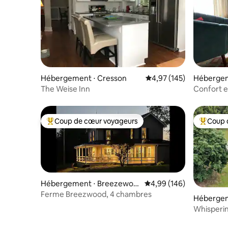
Hébergement ⋅ Cresson
Évaluation moyenne sur
4,97 (145)
Hébergem
The Weise Inn
Confort 
Coup de cœur voyageurs
Coup 
Coups de cœur voyageurs les plus appréciés
Coups de
Hébergement ⋅ Breezewoo
Évaluation moyenne sur 
4,99 (146)
d
Ferme Breezwood, 4 chambres
Hébergem
Whisperin
Bedford S