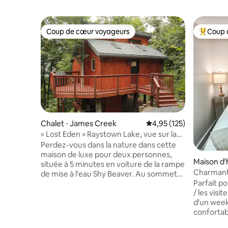
Coup de cœur voyageurs
Coup 
Coup de cœur voyageurs
Coups de
Chalet ⋅ James Creek
Évaluation moyenne sur
4,95 (125)
« Lost Eden » Raystown Lake, vue sur la
montagne, jacuzzi
Perdez-vous dans la nature dans cette
maison de luxe pour deux personnes,
Maison d'
située à 5 minutes en voiture de la rampe
Charmant
de mise à l'eau Shy Beaver. Au sommet
modernes 
Parfait po
d'une route de montagne sinueuse, ce
/ les visit
chalet unique offre une vue sur la cime
d'un week
des arbres, un salon de 30 pieds de haut
confortab
et une chambre ouverte avec un lit King
de produit
Size. Beaucoup de lumière naturelle filtre