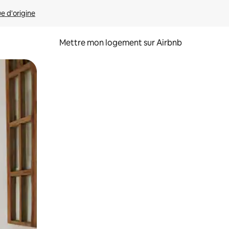
ue d'origine
Mettre mon logement sur Airbnb
sant glisser.