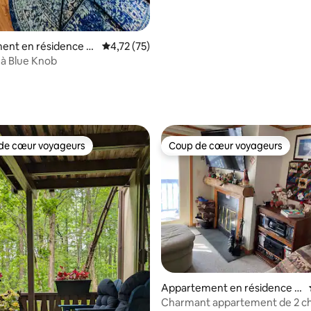
ent en résidence ⋅
Évaluation moyenne sur la base de 75 comme
4,72 (75)
ownship
à Blue Knob
e sur la base de 3 commentaires : 5 sur 5
de cœur voyageurs
Coup de cœur voyageurs
 cœur voyageurs les plus appréciés
Coup de cœur voyageurs
r la base de 52 commentaires : 4,92 sur 5
Appartement en résidence ⋅
Claysburg
Charmant appartement de 2 c