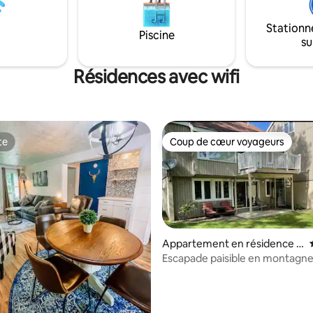
Stationn
Piscine
su
Résidences avec wifi
te
Coup de cœur voyageurs
te
Coup de cœur voyageurs
Appartement en résidence ⋅
Claysburg
Escapade paisible en montagn