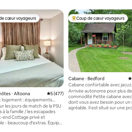
de cœur voyageurs
Coup de cœur voyageurs
 cœur voyageurs les plus appréciés
Coups de cœur voyageurs les p
 la base de 125 commentaires : 4,95 sur 5
Cabane ⋅ Bedford
É
Cabane confortable avec jacuz
extérieur
Arrivée autonome pour plus de
hôtes ⋅ Altoona
Évaluation moyenne sur la base de 477 co
5 (477)
commodité Petite cabane avec tout ce
 logement : équipements
dont vous avez besoin pour un 
et Wi-Fi rapide
ur les jours de match de la PSU
agréable. Il est situé sur une pr
es à la famille / les escapades
isolée non loin (5 miles) des pri
-end Cottage privé et
autoroutes. C'est une petite m
le - beaucoup d'extras. Équipé
d'hôtes de l'autre côté de la pe
s pour le corps et de lessive
notre maison où ma femme et