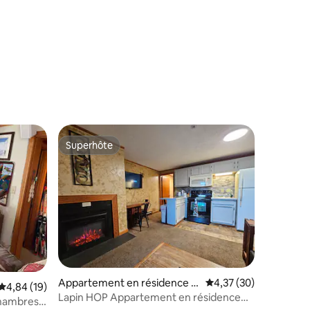
ntaires : 4,72 sur 5
Superhôte
Superhôte
Appartement en résidence ⋅
Évaluation moyenne su
4,37 (30)
Évaluation moyenne sur la base de 19 commentaires : 4,84 sur 5
4,84 (19)
Claysburg
Lapin HOP Appartement en résidence
hambres