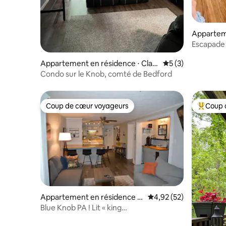
Appartem
Kimmel T
Escapade 
Appartement en résidence ⋅ Clay
Évaluation moyenn
5 (3)
sburg
Condo sur le Knob, comté de Bedford
Coup de cœur voyageurs
Coup 
Coup de cœur voyageurs
Coups de
Appartement en résidence ⋅
Évaluation moyenne su
4,92 (52)
Claysburg
Blue Knob PA ! Lit « king
size »/2 chambres/2 salles de