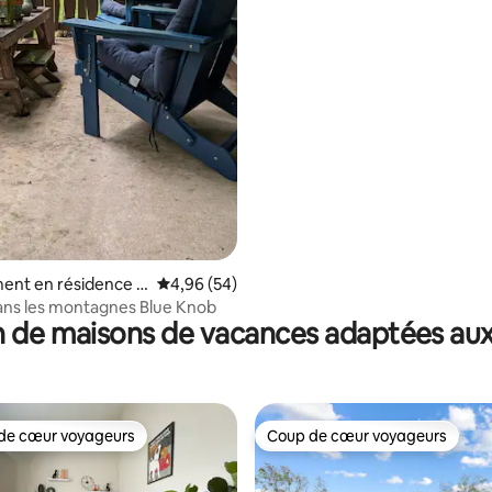
au complexe hôtelier Blue Kno
ent en résidence ⋅
Évaluation moyenne sur la base de 54 commen
4,96 (54)
g
ans les montagnes Blue Knob
 de maisons de vacances adaptées aux
de cœur voyageurs
Coup de cœur voyageurs
 cœur voyageurs les plus appréciés
Coup de cœur voyageurs