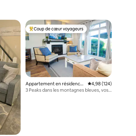
Coup de cœur voyageurs
Coups de cœur voyageurs les plus appréciés
ntaires : 4,91 sur 5
Appartement en résidence ⋅
Évaluation moyenne sur
4,98 (124)
The Blue Mountains
3 Peaks dans les montagnes bleues, vos
vacances de luxe !