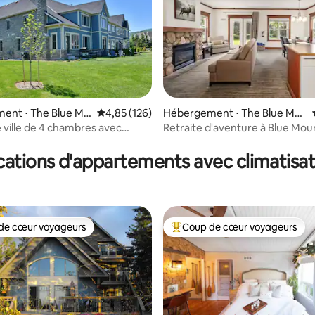
ent ⋅ The Blue Mo
Évaluation moyenne sur la base de 126 comme
4,85 (126)
Hébergement ⋅ The Blue Mo
la base de 243 commentaires : 4,94 sur 5
untains
 ville de 4 chambres avec
Retraite d'aventure à Blue Mou
u Blue Mountain Village
golf et spa | Piscine
cations d'appartements avec climatisat
de cœur voyageurs
Coup de cœur voyageurs
 cœur voyageurs les plus appréciés
Coups de cœur voyageurs les p