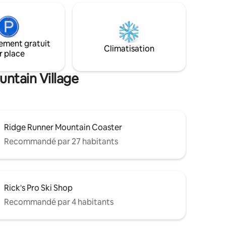
cheminée à bois. Magnifiquement
 avec
décoré avec des tonnes de mises à
 avec
niveau et un emplacement parfait ce
ze, une
condo offre le meilleur des deux
isine
mondes. cuisine entièrement équipée !
ement gratuit
apide, un
Climatisation
Parfaite escapade de vacances avec
r place
longue.
toutes les commodités de la vie
 maximum
moderne.
untain Village
Ridge Runner Mountain Coaster
Recommandé par 27 habitants
Rick's Pro Ski Shop
Recommandé par 4 habitants