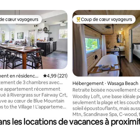
de cœur voyageurs
Coup de cœur voyageurs
 cœur voyageurs les plus appréciés
Coups de cœur voyageurs les p
r la base de 191 commentaires : 4,8 sur 5
ent en résidence ⋅
Évaluation moyenne sur la base de 221 comme
4,99 (221)
Mountains
rtement de 3 chambres avec
Hébergement ⋅ Wasaga Beach
nable et piscine
ue appartement récemment
Retraite boisée nouvellement c
ué à Rivergrass sur Fairway Crt,
- Votre escapade parfaite
Woodsy Loft, une base idéale 
ouve au cœur de Blue Mountain
seulement la plage et les couc
s to the Village ! L'appartement
soleil époustouflants, mais auss
 3 chambres(un lit king size,
Mtn, Scandinave Spa, C-wood, 
queen size et deux lits jumeaux
s les locations de vacances à proximi
nouveau casino, tous à proximi
le pullouts), de 2 salles de bain
nombreux bars, restaurants, pl
, d'une cuisine, d'un lave-
autres choses à faire, à moins d
e-linge, d'un salon et d'une
minutes. Lieu de résidence idéal. Doté