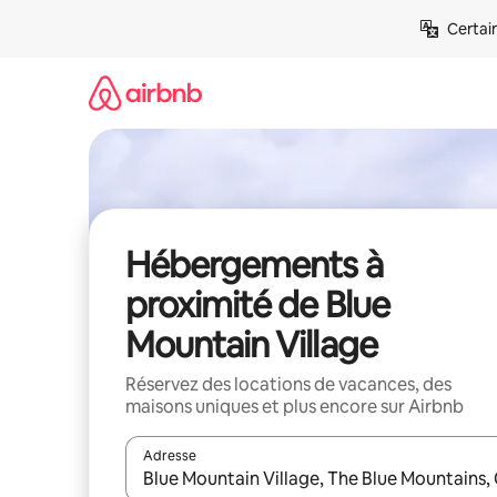
Aller
Certai
directement
au
contenu
Hébergements à
proximité de Blue
Mountain Village
Réservez des locations de vacances, des
maisons uniques et plus encore sur Airbnb
Adresse
Lorsque les résultats s'affichent, utilisez les flèc