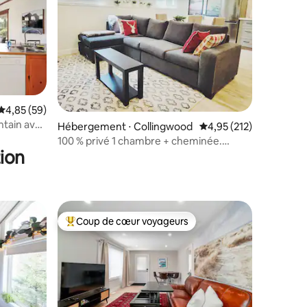
ntaires : 4,85 sur 5
Évaluation moyenne sur la base de 59 commentaires : 4,85 sur 5
4,85 (59)
ntain avec
Hébergement ⋅ Collingwood
Évaluation moyenne sur
4,95 (212)
100 % privé 1 chambre + cheminée.
ion
Calme + confortable.
Coup de cœur voyageurs
lus appréciés
Coups de cœur voyageurs les plus appréciés