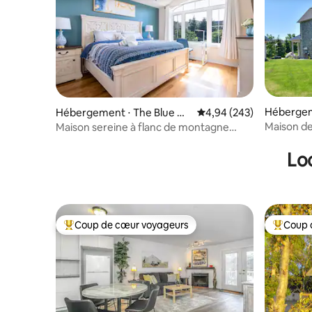
Hébergem
Hébergement ⋅ The Blue M
Évaluation moyenne sur 
4,94 (243)
untains
ountains
Maison de
Maison sereine à flanc de montagne
navette a
avec vue/navette
Lo
Coup de cœur voyageurs
Coup 
Coups de cœur voyageurs les plus appréciés
Coups de