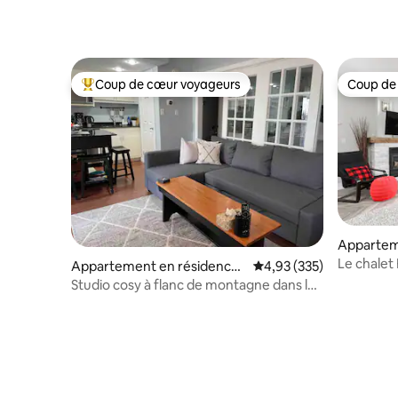
Coup de cœur voyageurs
Coup de
Coups de cœur voyageurs les plus appréciés
Coup de
Appartem
The Blue 
Le chalet
Appartement en résidence ⋅
Évaluation moyenne sur 
4,93 (335)
The Blue Mountains
Studio cosy à flanc de montagne dans les
Blue Mountains