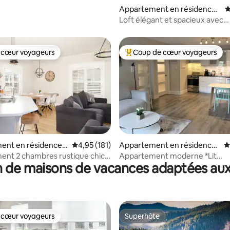
Appartement en résidence ⋅
É
The Blue Mountains
Loft élégant et spacieux avec
2 chambres, 2 salles de bain et 
 cœur voyageurs
Coup de cœur voyageurs
 cœur voyageurs
Coups de cœur voyageurs les p
la base de 469 commentaires : 4,84 sur 5
ent en résidence ⋅
Évaluation moyenne sur la base de 181 comme
4,95 (181)
Appartement en résidence
É
Mountains
⋅ Collingwood
nt 2 chambres rustique chic
Appartement moderne *Lit
 de maisons de vacances adaptées aux
ès du village
King Size*Ski Hills*Spa*Lac*Plag
 cœur voyageurs
Superhôte
 cœur voyageurs
Superhôte