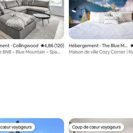
 la base de 113 commentaires : 4,92 sur 5
ent ⋅ Collingwood
Évaluation moyenne sur la base de 120 commen
4,86 (120)
Hébergement ⋅ The Blue Mo
É
untains
 BNB ~ Blue Mountain ~ Spa
Maison de ville Cozy Corner | N
ve
Patio + Piscine
 cœur voyageurs
Coup de cœur voyageurs
 cœur voyageurs
Coup de cœur voyageurs