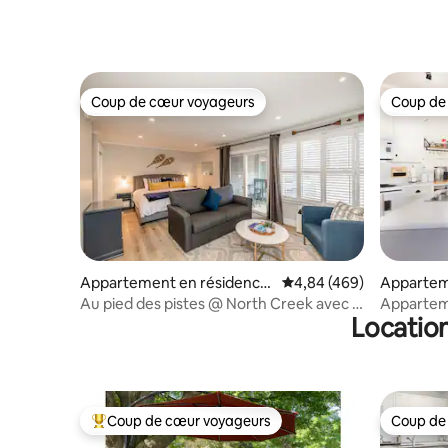
Coup de cœur voyageurs
Coup de
Coup de cœur voyageurs
Coup de
Appartement en résidence
Évaluation moyenne sur 
4,84 (469)
Appartem
⋅ The Blue Mountains
The Blue 
Au pied des pistes @ North Creek avec lit
Apparteme
Location
King Size ! Nouveau jacuzzi
rénové pr
Coup de cœur voyageurs
Coup de
Coups de cœur voyageurs les plus appréciés
Coup de