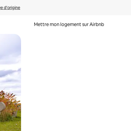
ue d'origine
Mettre mon logement sur Airbnb
sant glisser.