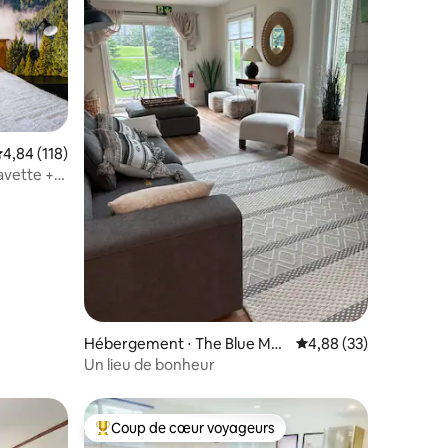
taires : 4,86 sur 5
valuation moyenne sur la base de 118 commentaires : 4,84 sur 5
4,84 (118)
avette +
Hébergement ⋅ The Blue Mo
Évaluation moyenne su
4,88 (33)
untains
Un lieu de bonheur
Coup de cœur voyageurs
Coups de cœur voyageurs les plus appréciés