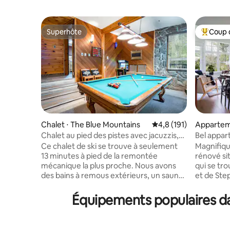
Superhôte
Coup 
Superhôte
Coups de
Chalet ⋅ The Blue Mountains
Évaluation moyenne su
4,8 (191)
Appartem
The Blue 
Chalet au pied des pistes avec jacuzzis,
Bel appa
sauna et cheminée
vue impre
Ce chalet de ski se trouve à seulement
Magnifiq
13 minutes à pied de la remontée
rénové sit
mécanique la plus proche. Nous avons
qui se tr
des bains à remous extérieurs, un sauna
et de Step
intérieur et des divertissements tels
dispose de
qu'une table de billard, des jeux vidéo et
deux lits 
Équipements populaires dan
une grande télévision HD de 75 pouces
avec trund
pour vos soirées cinéma. Entourez vos
complètes
amis/familles autour de notre cuisine
linge/sèch