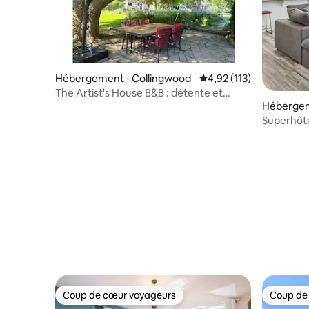
Hébergement ⋅ Collingwood
Évaluation moyenne sur
4,92 (113)
The Artist's House B&B : détente et
Hébergem
exploration de Collingwood
Superhôte
scandina
Coup de cœur voyageurs
Coup de
Coup de cœur voyageurs
Coup de