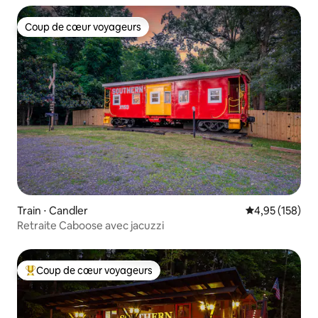
Coup de cœur voyageurs
Coup de cœur voyageurs
Train ⋅ Candler
Évaluation moy
4,95 (158)
Retraite Caboose avec jacuzzi
Coup de cœur voyageurs
Coups de cœur voyageurs les plus appréciés