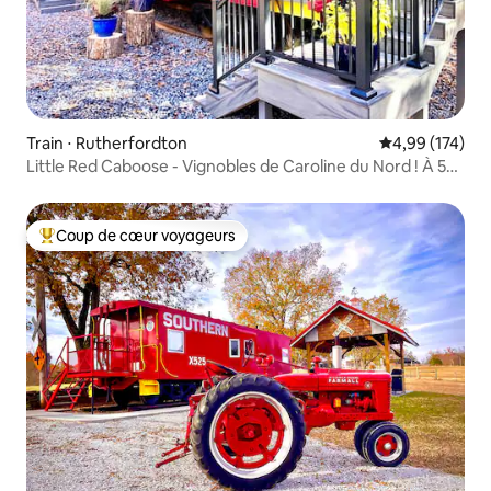
Train ⋅ Rutherfordton
Évaluation moy
4,99 (174)
Little Red Caboose - Vignobles de Caroline du Nord ! À 5
minutes du TIEC
Coup de cœur voyageurs
Coups de cœur voyageurs les plus appréciés