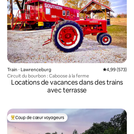
Train ⋅ Lawrenceburg
Évaluation moy
4,99 (573)
Circuit du bourbon : Caboose à la ferme
Locations de vacances dans des trains
avec terrasse
Coup de cœur voyageurs
Coups de cœur voyageurs les plus appréciés