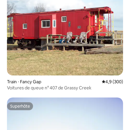
Train ⋅ Fancy Gap
Évaluation mo
4,9 (300)
Voitures de queue n° 407 de Grassy Creek
Superhôte
Superhôte