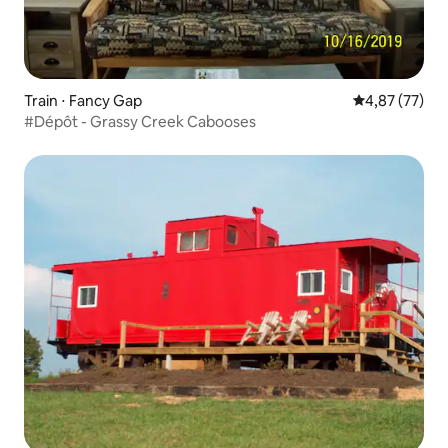
Train ⋅ Fancy Gap
Évaluation mo
4,87 (77)
#Dépôt - Grassy Creek Cabooses