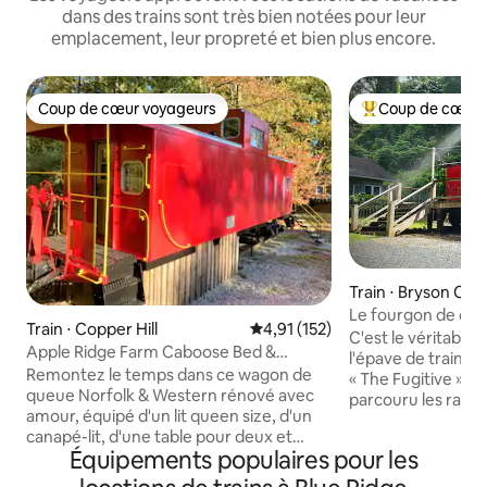
dans des trains sont très bien notées pour leur
emplacement, leur propreté et bien plus encore.
Coup de cœur voyageurs
Coup de cœur 
Coup de cœur voyageurs
Coups de cœur vo
Train ⋅ Bryson City
Le fourgon de queue
Train ⋅ Copper Hill
Évaluation moyenne sur la base 
4,91 (152)
deux pas du centre
C'est le véritable
Apple Ridge Farm Caboose Bed &
l'épave de train d
Breakfast - #3 - Chambre d'hôtes
Remontez le temps dans ce wagon de
« The Fugitive ». 
queue Norfolk & Western rénové avec
parcouru les rails 
amour, équipé d'un lit queen size, d'un
succès ; aujourd'h
canapé-lit, d'une table pour deux et
à son bord. Le cen
Équipements populaires pour les
d'une salle de bain. Ce B&B unique et
est à moins de 10 
inoubliable offre un petit-déjeuner
restaurants, bras