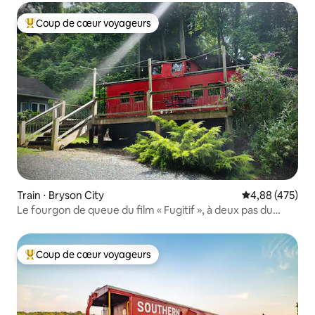
Coup de cœur voyageurs
Coups de cœur voyageurs les plus appréciés
Train ⋅ Bryson City
Évaluation moy
4,88 (475)
Le fourgon de queue du film « Fugitif », à deux pas du
centre-ville
Coup de cœur voyageurs
Coups de cœur voyageurs les plus appréciés