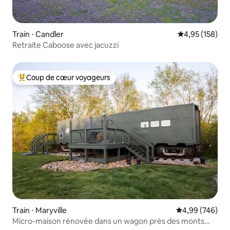
Train ⋅ Candler
Évaluation moy
4,95 (158)
Retraite Caboose avec jacuzzi
Coup de cœur voyageurs
Coups de cœur voyageurs les plus appréciés
Train ⋅ Maryville
Évaluation moy
4,99 (746)
Micro-maison rénovée dans un wagon près des monts