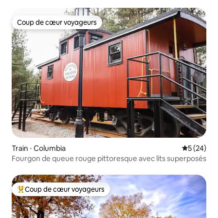
Great Smoky
Coup de cœur voyageurs
Coup de cœur voyageurs
Train ⋅ Columbia
Évaluation
5 (24)
Fourgon de queue rouge pittoresque avec lits superposés
Coup de cœur voyageurs
Coups de cœur voyageurs les plus appréciés