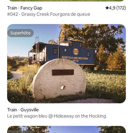
Train ⋅ Fancy Gap
Évaluation mo
4,9 (172)
#042 - Grassy Creek Fourgons de queue
Superhôte
Superhôte
Train ⋅ Guysville
Le petit wagon bleu @ Hideaway on the Hocking