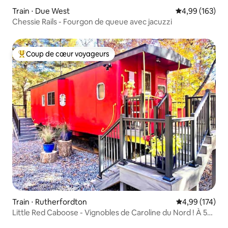
Train ⋅ Due West
Évaluation moy
4,99 (163)
Chessie Rails - Fourgon de queue avec jacuzzi
Coup de cœur voyageurs
Coups de cœur voyageurs les plus appréciés
Train ⋅ Rutherfordton
Évaluation moy
4,99 (174)
Little Red Caboose - Vignobles de Caroline du Nord ! À 5
minutes du TIEC