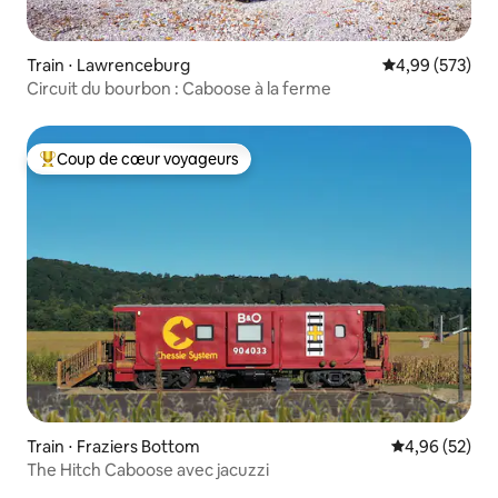
Train ⋅ Lawrenceburg
Évaluation moy
4,99 (573)
Circuit du bourbon : Caboose à la ferme
Coup de cœur voyageurs
Coups de cœur voyageurs les plus appréciés
Train ⋅ Fraziers Bottom
Évaluation mo
4,96 (52)
The Hitch Caboose avec jacuzzi