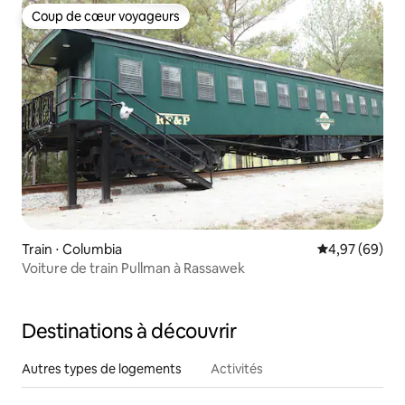
Coup de cœur voyageurs
Coup de cœur voyageurs
Train ⋅ Columbia
Évaluation mo
4,97 (69)
Voiture de train Pullman à Rassawek
Destinations à découvrir
Autres types de logements
Activités