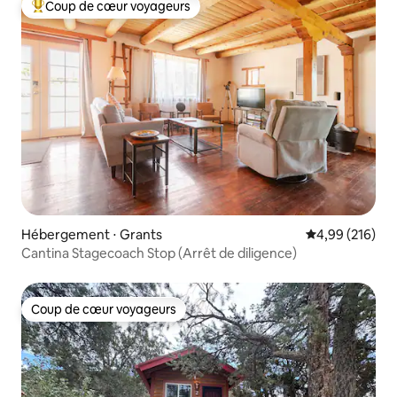
Coup de cœur voyageurs
Coups de cœur voyageurs les plus appréciés
Hébergement ⋅ Grants
Évaluation moy
4,99 (216)
Cantina Stagecoach Stop (Arrêt de diligence)
Coup de cœur voyageurs
Coup de cœur voyageurs