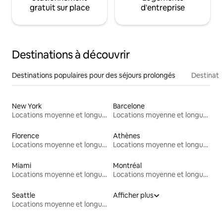
gratuit sur place
d'entreprise
Destinations à découvrir
Destinations populaires pour des séjours prolongés
Destinati
New York
Barcelone
Locations moyenne et longue durée
Locations moyenne et longue durée
Florence
Athènes
Locations moyenne et longue durée
Locations moyenne et longue durée
Miami
Montréal
Locations moyenne et longue durée
Locations moyenne et longue durée
Seattle
Afficher plus
Locations moyenne et longue durée