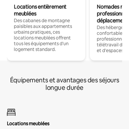
Locations entièrement
Nomades num
meublées
professionnel
déplacement
Des cabanes de montagne
paisibles aux appartements
Des hébergem
urbains pratiques, ces
confortables p
locations meublées offrent
professionnels
tous les équipements d'un
télétravail dis
logement standard.
et d'espaces de
Équipements et avantages des séjours
longue durée
Locations meublées