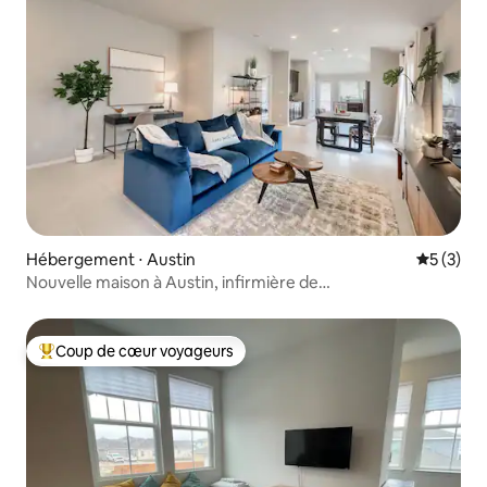
Hébergement ⋅ Austin
Évaluatio
5 (3)
Nouvelle maison à Austin, infirmière de
voyage/technologie d'entreprise
Coup de cœur voyageurs
Coups de cœur voyageurs les plus appréciés