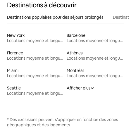
Destinations à découvrir
Destinations populaires pour des séjours prolongés
Destinati
New York
Barcelone
Locations moyenne et longue durée
Locations moyenne et longue durée
Florence
Athènes
Locations moyenne et longue durée
Locations moyenne et longue durée
Miami
Montréal
Locations moyenne et longue durée
Locations moyenne et longue durée
Seattle
Afficher plus
Locations moyenne et longue durée
* Des exclusions peuvent s'appliquer en fonction des zones
géographiques et des logements.