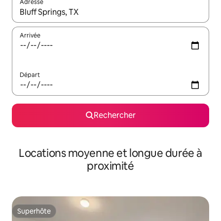
Adresse
Lorsque les résultats s'affichent, utilisez les flèches vers le hau
Arrivée
Départ
Rechercher
Locations moyenne et longue durée à
proximité
Superhôte
Superhôte