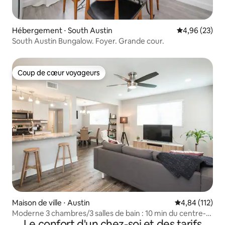
Hébergement ⋅ South Austin
Évaluation mo
4,96 (23)
South Austin Bungalow. Foyer. Grande cour.
Coup de cœur voyageurs
Coup de cœur voyageurs
Maison de ville ⋅ Austin
Évaluation moy
4,84 (112)
Moderne 3 chambres/3 salles de bain : 10 min du centre-
Le confort d'un chez-soi et des tarifs
ville et de l'aéroport