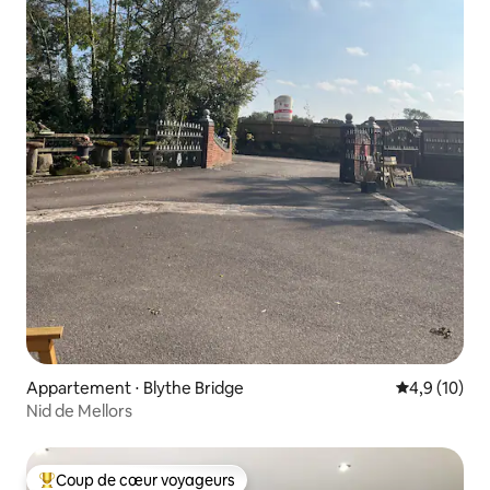
Appartement ⋅ Blythe Bridge
Évaluation m
4,9 (10)
Nid de Mellors
Coup de cœur voyageurs
Coups de cœur voyageurs les plus appréciés