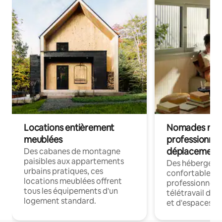
Locations entièrement
Nomades num
meublées
professionnel
déplacement
Des cabanes de montagne
paisibles aux appartements
Des hébergem
urbains pratiques, ces
confortables p
locations meublées offrent
professionnels
tous les équipements d'un
télétravail dis
logement standard.
et d'espaces de