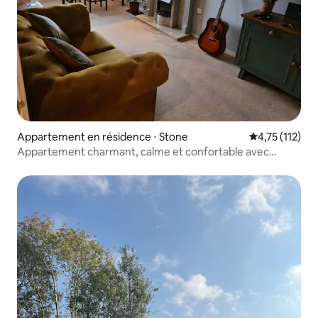
Appartement en résidence ⋅ Stone
Évaluation mo
4,75 (112)
Appartement charmant, calme et confortable avec
stationnement gratuit