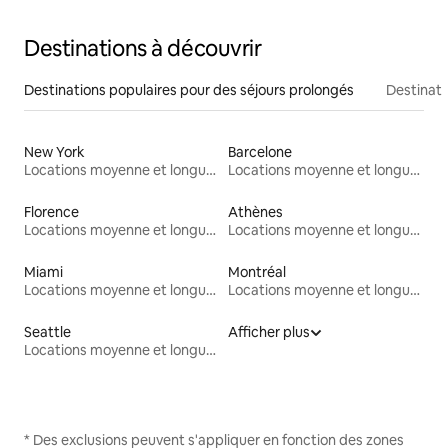
Destinations à découvrir
Destinations populaires pour des séjours prolongés
Destinati
New York
Barcelone
Locations moyenne et longue durée
Locations moyenne et longue durée
Florence
Athènes
Locations moyenne et longue durée
Locations moyenne et longue durée
Miami
Montréal
Locations moyenne et longue durée
Locations moyenne et longue durée
Seattle
Afficher plus
Locations moyenne et longue durée
* Des exclusions peuvent s'appliquer en fonction des zones