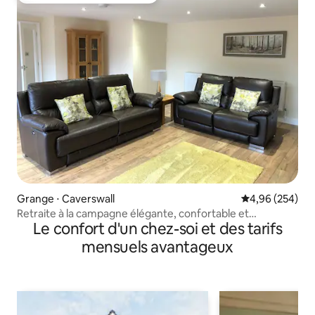
Grange ⋅ Caverswall
Évaluation moy
4,96 (254)
Retraite à la campagne élégante, confortable et
Le confort d'un chez-soi et des tarifs
spacieuse pour quatre
mensuels avantageux