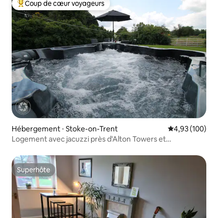
Coup de cœur voyageurs
Coups de cœur voyageurs les plus appréciés
Hébergement ⋅ Stoke-on-Trent
Évaluation moy
4,93 (100)
Logement avec jacuzzi près d'Alton Towers et
Waterworld
Superhôte
Superhôte