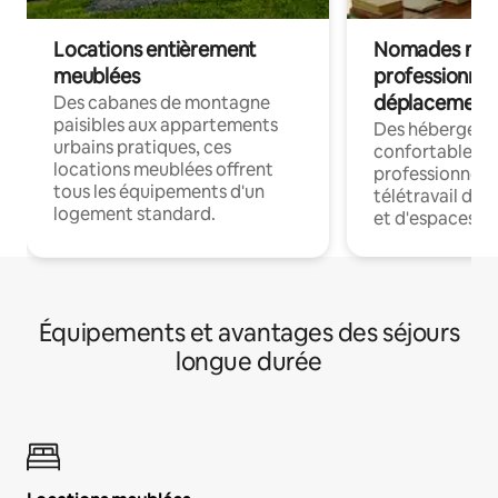
Locations entièrement
Nomades num
meublées
professionnel
déplacement
Des cabanes de montagne
paisibles aux appartements
Des hébergem
urbains pratiques, ces
confortables p
locations meublées offrent
professionnels
tous les équipements d'un
télétravail dis
logement standard.
et d'espaces de
Équipements et avantages des séjours
longue durée