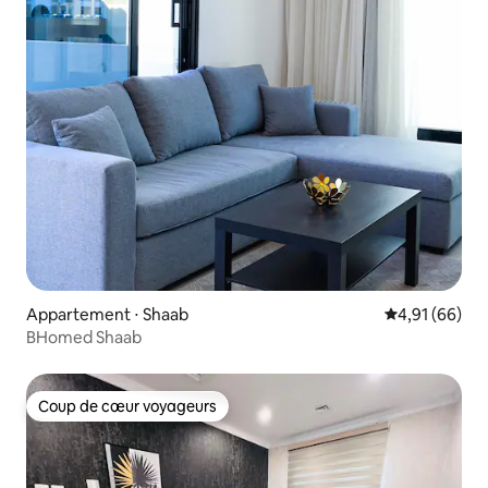
Appartement ⋅ Shaab
Évaluation mo
4,91 (66)
BHomed Shaab
Coup de cœur voyageurs
Coup de cœur voyageurs