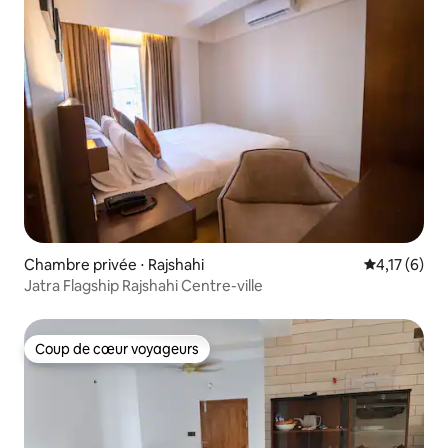
Chambre privée ⋅ Rajshahi
Évaluation m
4,17 (6)
Jatra Flagship Rajshahi Centre-ville
Coup de cœur voyageurs
Coup de cœur voyageurs