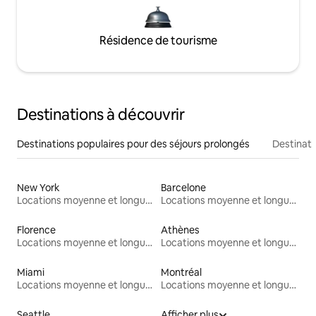
Résidence de tourisme
Destinations à découvrir
Destinations populaires pour des séjours prolongés
Destinati
New York
Barcelone
Locations moyenne et longue durée
Locations moyenne et longue durée
Florence
Athènes
Locations moyenne et longue durée
Locations moyenne et longue durée
Miami
Montréal
Locations moyenne et longue durée
Locations moyenne et longue durée
Seattle
Afficher plus