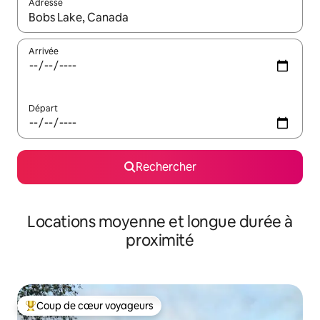
Adresse
Lorsque les résultats s'affichent, utilisez les flèches vers le hau
Arrivée
Départ
Rechercher
Locations moyenne et longue durée à
proximité
Coup de cœur voyageurs
Coups de cœur voyageurs les plus appréciés