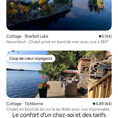
Cottage ⋅ Sharbot Lake
Évaluation
5 (54)
Neverland - Chalet privé en bord de mer avec vue à 360°
Coup de cœur voyageurs
Coup de cœur voyageurs
Cottage ⋅ Tichborne
Évaluation mo
4,89 (44)
Chalet en bord de lac sur le lac Bobs avec vue imprenable
Le confort d'un chez-soi et des tarifs