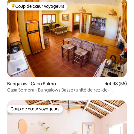
Coup de cœur voyageurs
Coups de cœur voyageurs les plus appréciés
Bungalow ⋅ Cabo Pulmo
Évaluation mo
4,98 (56)
Casa Sombra - Bungalows Basse (unité de rez-de-
chaussée)
Coup de cœur voyageurs
Coup de cœur voyageurs