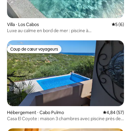
Villa ⋅ Los Cabos
Évaluatio
5 (6)
Luxe au calme en bord de mer : piscine à
débordement/surf
Coup de cœur voyageurs
Coup de cœur voyageurs
Hébergement ⋅ Cabo Pulmo
Évaluation mo
4,84 (57)
Casa El Coyote : maison 3 chambres avec piscine près de
Cabo Pulmo