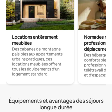
Locations entièrement
Nomades num
meublées
professionnel
déplacement
Des cabanes de montagne
paisibles aux appartements
Des hébergem
urbains pratiques, ces
confortables p
locations meublées offrent
professionnels
tous les équipements d'un
télétravail dis
logement standard.
et d'espaces de
Équipements et avantages des séjours
longue durée