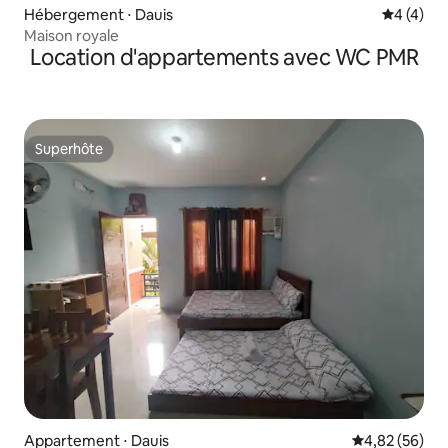
Hébergement ⋅ Dauis
Évaluatio
4 (4)
Maison royale
Location d'appartements avec WC PMR
Superhôte
Superhôte
Appartement ⋅ Dauis
Évaluation mo
4,82 (56)