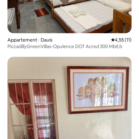
Appartement ⋅ Dauis
Évaluation m
4,55 (11)
PiccadillyGreenVillas-Opulence DOT Acred 300 Mbit/s