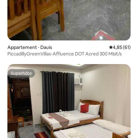
Appartement ⋅ Dauis
Évaluation mo
4,85 (61)
PiccadillyGreenVillas-Affluence DOT Acred 300 Mbit/s
Superhôte
Superhôte