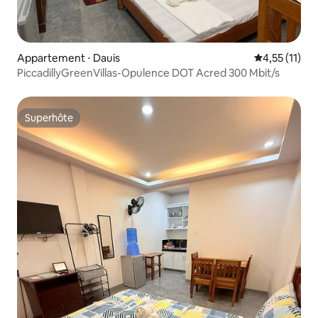
Appartement ⋅ Dauis
Évaluation m
4,55 (11)
PiccadillyGreenVillas-Opulence DOT Acred 300 Mbit/s
Superhôte
Superhôte