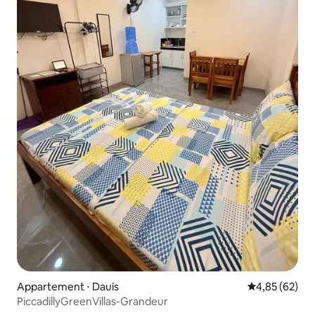
Appartement ⋅ Dauis
Évaluation mo
4,85 (62)
PiccadillyGreenVillas-Grandeur