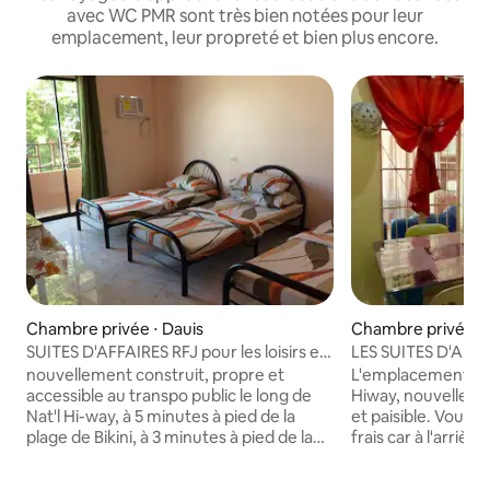
avec WC PMR sont très bien notées pour leur
emplacement, leur propreté et bien plus encore.
Chambre privée ⋅ Dauis
Chambre privée ⋅ 
SUITES D'AFFAIRES RFJ pour les loisirs et
LES SUITES D'AFF
les affaires
endroit idéal pour
nouvellement construit, propre et
L'emplacement est 
accessible au transpo public le long de
Hiway, nouvelleme
Nat'l Hi-way, à 5 minutes à pied de la
et paisible. Vous p
plage de Bikini, à 3 minutes à pied de la
frais car à l'arriè
chapelle catholique et à côté d'IGLESIA
trouvent des riziè
ni CRISTO, à 15 minutes en voiture de
des manguiers. Po