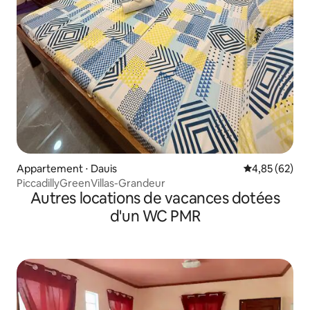
Appartement ⋅ Dauis
Évaluation mo
4,85 (62)
PiccadillyGreenVillas-Grandeur
Autres locations de vacances dotées
d'un WC PMR