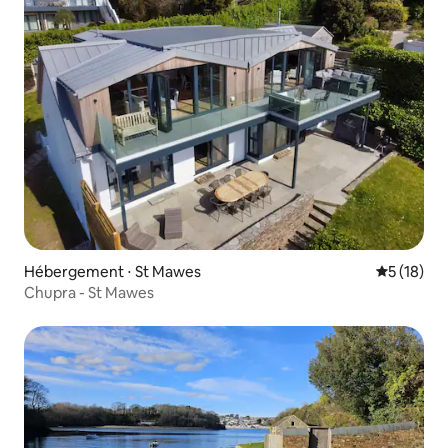
Hébergement ⋅ St Mawes
Évaluation
5 (18)
Chupra - St Mawes