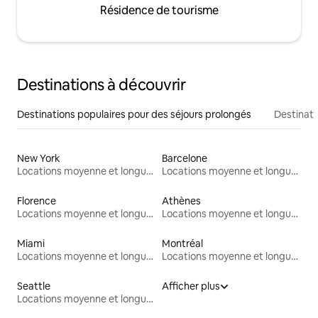
Résidence de tourisme
Destinations à découvrir
Destinations populaires pour des séjours prolongés
Destinati
New York
Barcelone
Locations moyenne et longue durée
Locations moyenne et longue durée
Florence
Athènes
Locations moyenne et longue durée
Locations moyenne et longue durée
Miami
Montréal
Locations moyenne et longue durée
Locations moyenne et longue durée
Seattle
Afficher plus
Locations moyenne et longue durée