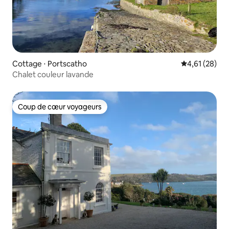
Cottage ⋅ Portscatho
Évaluation mo
4,61 (28)
Chalet couleur lavande
Coup de cœur voyageurs
Coup de cœur voyageurs