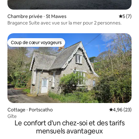
Chambre privée ⋅ St Mawes
Évaluatio
5 (7)
Bragance Suite avec vue sur la mer pour 2 personnes.
Coup de cœur voyageurs
Coup de cœur voyageurs
Cottage ⋅ Portscatho
Évaluation mo
4,96 (23)
Gîte
Le confort d'un chez-soi et des tarifs
mensuels avantageux