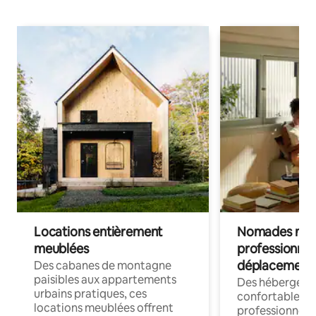
Locations entièrement
Nomades num
meublées
professionnel
déplacement
Des cabanes de montagne
paisibles aux appartements
Des hébergem
urbains pratiques, ces
confortables p
locations meublées offrent
professionnels