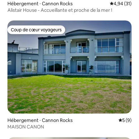
Hébergement ⋅ Cannon Rocks
Évaluation mo
4,94 (31)
Alistair House - Accueillante et proche de la mer !
Coup de cœur voyageurs
Coup de cœur voyageurs
Hébergement ⋅ Cannon Rocks
Évaluatio
5 (9)
MAISON CANON