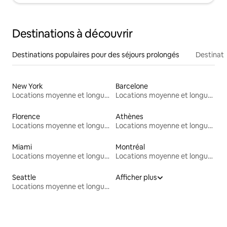
Destinations à découvrir
Destinations populaires pour des séjours prolongés
Destinati
New York
Barcelone
Locations moyenne et longue durée
Locations moyenne et longue durée
Florence
Athènes
Locations moyenne et longue durée
Locations moyenne et longue durée
Miami
Montréal
Locations moyenne et longue durée
Locations moyenne et longue durée
Seattle
Afficher plus
Locations moyenne et longue durée