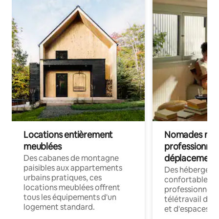
Locations entièrement
Nomades num
meublées
professionnel
déplacement
Des cabanes de montagne
paisibles aux appartements
Des hébergem
urbains pratiques, ces
confortables p
locations meublées offrent
professionnels
tous les équipements d'un
télétravail dis
logement standard.
et d'espaces de