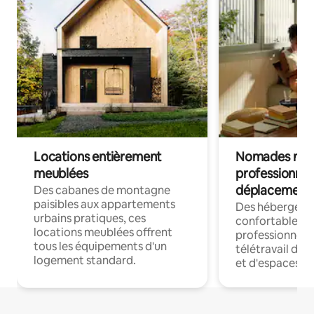
Locations entièrement
Nomades num
meublées
professionnel
déplacement
Des cabanes de montagne
paisibles aux appartements
Des hébergem
urbains pratiques, ces
confortables p
locations meublées offrent
professionnels
tous les équipements d'un
télétravail dis
logement standard.
et d'espaces de