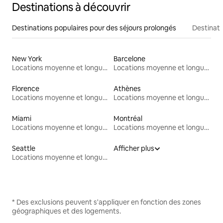
Destinations à découvrir
Destinations populaires pour des séjours prolongés
Destinati
New York
Barcelone
Locations moyenne et longue durée
Locations moyenne et longue durée
Florence
Athènes
Locations moyenne et longue durée
Locations moyenne et longue durée
Miami
Montréal
Locations moyenne et longue durée
Locations moyenne et longue durée
Seattle
Afficher plus
Locations moyenne et longue durée
* Des exclusions peuvent s'appliquer en fonction des zones
géographiques et des logements.