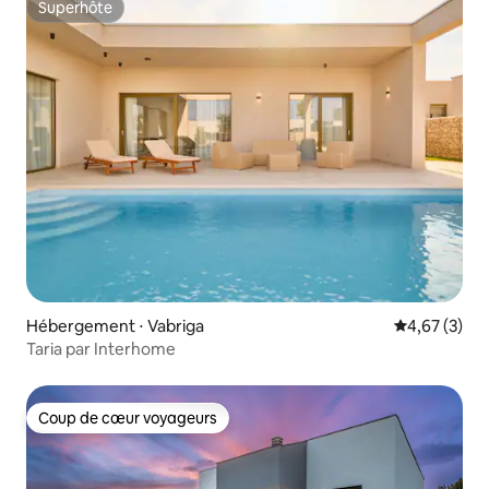
Superhôte
Superhôte
Hébergement ⋅ Vabriga
Évaluation m
4,67 (3)
Taria par Interhome
Coup de cœur voyageurs
Coup de cœur voyageurs