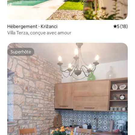
Hébergement ⋅ Križanci
Évaluation
5 (18)
Villa Terza, conçue avec amour
Superhôte
Superhôte