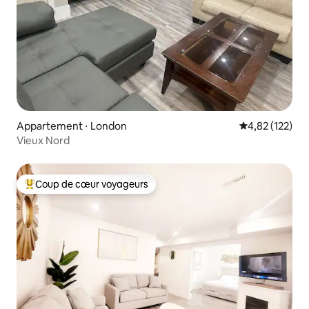
Appartement ⋅ London
Évaluation moy
4,82 (122)
Vieux Nord
Coup de cœur voyageurs
Coups de cœur voyageurs les plus appréciés