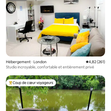
Hébergement ⋅ London
Évaluation moy
4,82 (261)
Studio incroyable, confortable et entièrement privé
Coup de cœur voyageurs
Coups de cœur voyageurs les plus appréciés