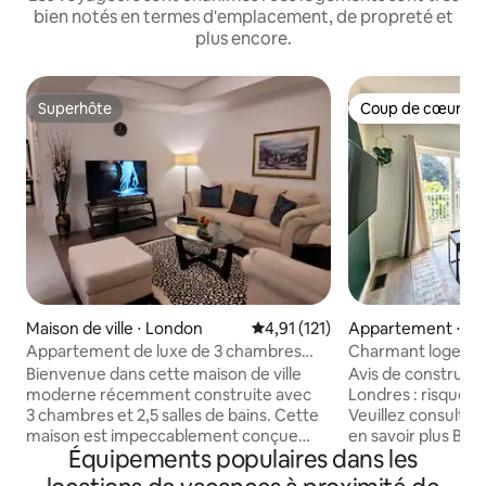
bien notés en termes d'emplacement, de propreté et
plus encore.
Superhôte
Coup de cœur vo
Superhôte
Coup de cœur vo
Maison de ville ⋅ London
Évaluation moyenne sur la base
4,91 (121)
Appartement ⋅ L
Appartement de luxe de 3 chambres
Charmant logeme
près de Hyde Park Mall et de
près du centre-vil
Bienvenue dans cette maison de ville
Avis de constructi
Western University
moderne récemment construite avec
Londres : risque d
3 chambres et 2,5 salles de bains. Cette
Veuillez consulter 
maison est impeccablement conçue
en savoir plus Bienvenue dans notre
Équipements populaires dans les
pour votre confort. Située près d'une
charmant appart
grande place accueillant de grands
et d'une salle de 