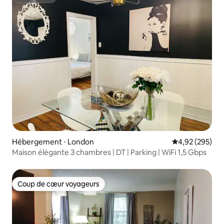
Superhôte
Hébergement ⋅ London
Évaluation moy
4,92 (295)
Maison élégante 3 chambres | DT | Parking | WiFi 1,5 Gbps
Coup de cœur voyageurs
Coup de cœur voyageurs