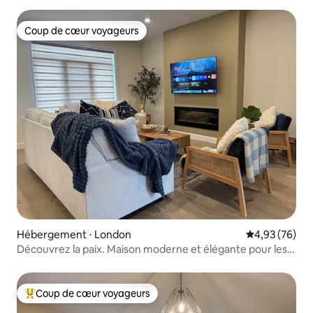
Coup de cœur voyageurs
Coup de cœur voyageurs
Hébergement ⋅ London
Évaluation mo
4,93 (76)
Découvrez la paix. Maison moderne et élégante pour les
groupes
Coup de cœur voyageurs
Coups de cœur voyageurs les plus appréciés