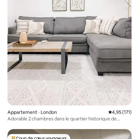
Appartement ⋅ London
Évaluation moy
4,95 (171)
Adorable 2 chambres dans le quartier historique de
Woodfield
Coup de cœur voyageurs