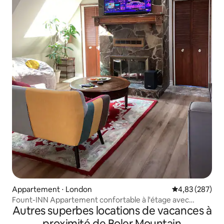
Appartement ⋅ London
Évaluation moy
4,83 (287)
Fount-INN Appartement confortable à l'étage avec
Autres superbes locations de vacances à
2 chambres, cuisine et terrasse
proximité de Boler Mountain