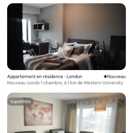
Appartement en résidence ⋅ London
Nouvel hébe
Nouveau
Nouveau condo 1 chambre, à 1 km de Western University
Superhôte
Superhôte