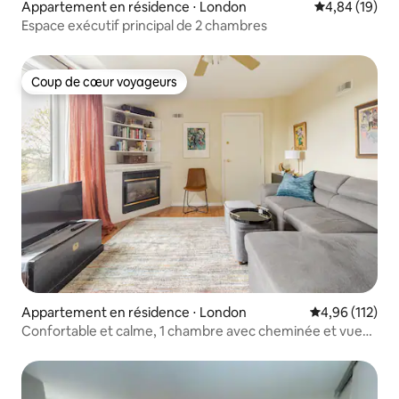
Appartement en résidence ⋅ London
Évaluation mo
4,84 (19)
Espace exécutif principal de 2 chambres
Coup de cœur voyageurs
Coup de cœur voyageurs
Appartement en résidence ⋅ London
Évaluation moy
4,96 (112)
Confortable et calme, 1 chambre avec cheminée et vue
sur la ville