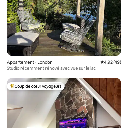
Appartement ⋅ London
Évaluation mo
4,92 (49)
Studio récemment rénové avec vue sur le lac
Coup de cœur voyageurs
Coups de cœur voyageurs les plus appréciés