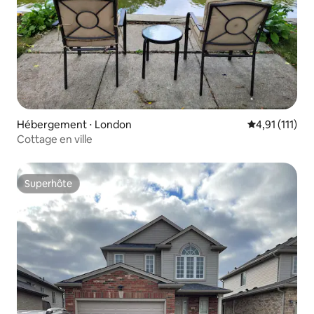
Hébergement ⋅ London
Évaluation mo
4,91 (111)
Cottage en ville
Superhôte
Superhôte