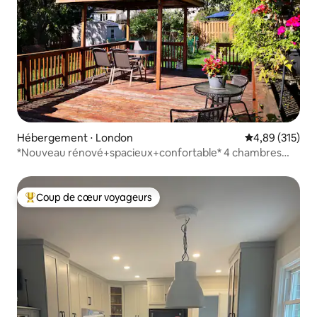
Hébergement ⋅ London
Évaluation moy
4,89 (315)
*Nouveau rénové+spacieux+confortable* 4 chambres
près de l'UWO
Coup de cœur voyageurs
Coups de cœur voyageurs les plus appréciés