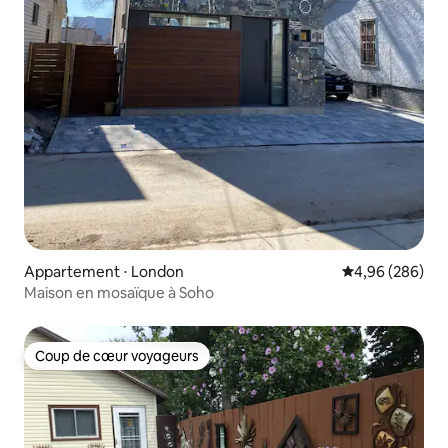
Appartement ⋅ London
Évaluation moy
4,96 (286)
Maison en mosaïque à Soho
Coup de cœur voyageurs
Coup de cœur voyageurs