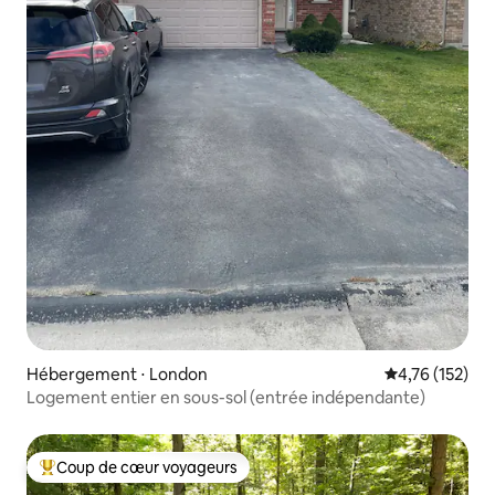
Hébergement ⋅ London
Évaluation moy
4,76 (152)
Logement entier en sous-sol (entrée indépendante)
Coup de cœur voyageurs
Coups de cœur voyageurs les plus appréciés