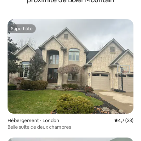
Superhôte
Superhôte
Hébergement ⋅ London
Évaluation m
4,7 (23)
Belle suite de deux chambres