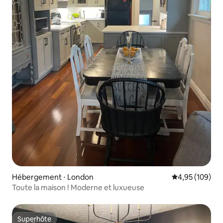
Hébergement ⋅ London
Évaluation moy
4,95 (109)
Toute la maison ! Moderne et luxueuse
Superhôte