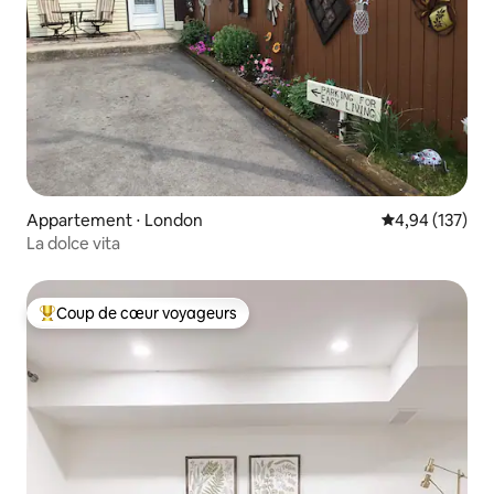
Appartement ⋅ London
Évaluation moy
4,94 (137)
La dolce vita
Coup de cœur voyageurs
Coups de cœur voyageurs les plus appréciés