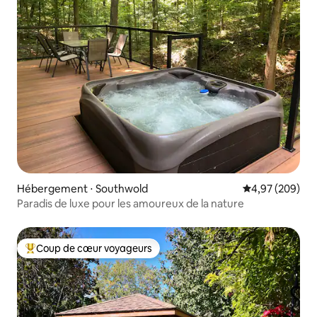
Hébergement ⋅ Southwold
Évaluation moy
4,97 (209)
Paradis de luxe pour les amoureux de la nature
Coup de cœur voyageurs
Coups de cœur voyageurs les plus appréciés