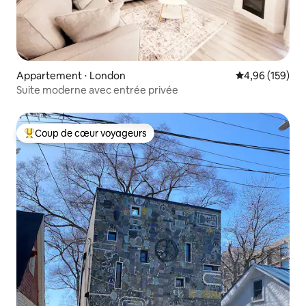
Appartement ⋅ London
Évaluation moy
4,96 (159)
Suite moderne avec entrée privée
Coup de cœur voyageurs
Coups de cœur voyageurs les plus appréciés