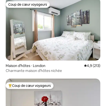
Coup de cœur voyageurs
Coup de cœur voyageurs
Maison d'hôtes ⋅ London
Évaluation mo
4,9 (213)
Charmante maison d'hôtes nichée
Coup de cœur voyageurs
Coups de cœur voyageurs les plus appréciés