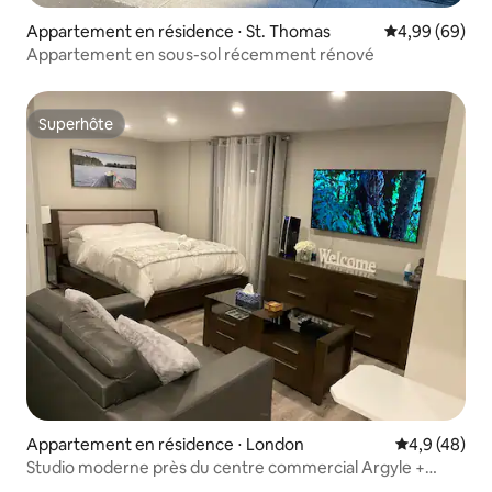
Appartement en résidence ⋅ St. Thomas
Évaluation mo
4,99 (69)
Appartement en sous-sol récemment rénové
Superhôte
Superhôte
Appartement en résidence ⋅ London
Évaluation m
4,9 (48)
Studio moderne près du centre commercial Argyle +
parking gratuit