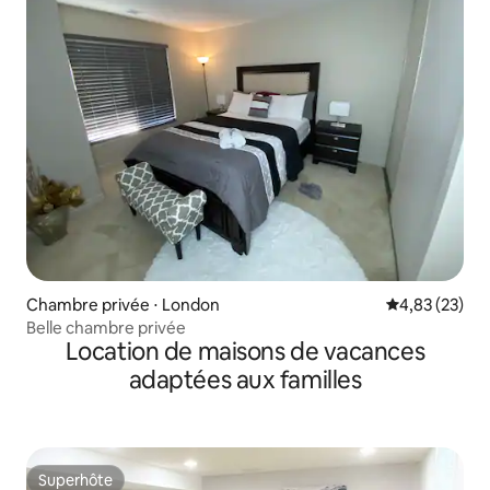
Chambre privée ⋅ London
Évaluation mo
4,83 (23)
Belle chambre privée
Location de maisons de vacances
adaptées aux familles
Superhôte
Superhôte