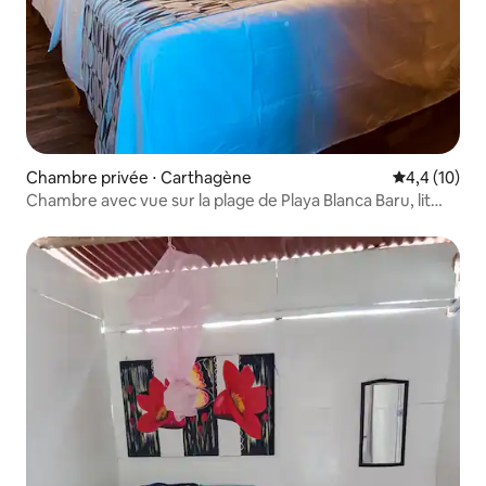
Chambre privée ⋅ Carthagène
Évaluation m
4,4 (10)
Chambre avec vue sur la plage de Playa Blanca Baru, lit
King Size avec climatisation