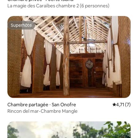
La magie des Caraïbes chambre 2 (6 personnes)
Superhôte
Superhôte
Chambre partagée ⋅ San Onofre
Évaluation 
4,71 (7)
Rincon del mar-Chambre Mangle