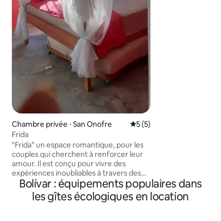
dans un environne
avec vue sur l'océa
pas à me contacter
questions. Nous s
vous recevoir ! N
voir !
Chambre privée ⋅ San Onofre
Évaluation moyenne sur la 
5 (5)
Frida
"Frida" un espace romantique, pour les
couples qui cherchent à renforcer leur
amour. Il est conçu pour vivre des
expériences inoubliables à travers des
Bolívar : équipements populaires dans
jeux, du vin et des réunions. Les Versets
de la fille Zaira, offrent des chambres à
les gîtes écologiques en location
thème spacieuses et confortables qui
évoquent des personnages de la
littérature dans une atmosphère fraîche