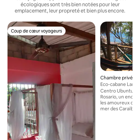
écologiques sont très bien notées pour leur
emplacement, leur propreté et bien plus encore.
Coup de cœur voyageurs
Coup de cœur voyageurs
Chambre privée 
Eco-cabane Lango
vue sur la mer
Centro Ubuntu est 
Rosario, un endroi
les amoureux de la
mer des Caraïbes
paysages, où vous
vrai repos. Nous tr
dévouement pour v
expérience confort
service. Nous offr