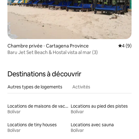
Chambre privée ⋅ Cartagena Province
Évaluatio
4 (9)
Baru Jet Set Beach & Hostal vista al mar (3)
Destinations à découvrir
Autres types de logements
Activités
Locations de maisons de vacances
Locations au pied des pistes
Bolívar
Bolívar
Locations de tiny houses
Locations avec sauna
Bolívar
Bolívar