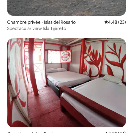
Chambre privée ⋅ Islas del Rosario
Évaluation mo
4,48 (23)
Spectacular view Isla Tijereto