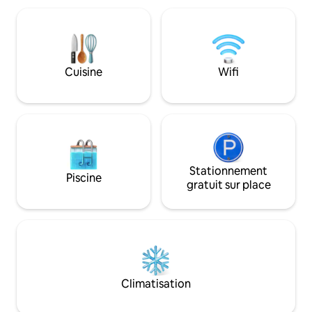
et naturelle. Profitez d'une piscine, bain
de lune, ancienne bibliothèque,
hamacarium, potager, jardins et une
ambiance champêtre qui invite à la
détente totale et à la marche à 5
Cuisine
Wifi
minutes, la MER.
Stationnement
Piscine
gratuit sur place
Climatisation