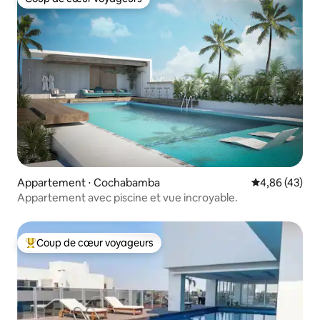
Coup de cœur voyageurs
Appartement ⋅ Cochabamba
Évaluation mo
4,86 (43)
Appartement avec piscine et vue incroyable.
Coup de cœur voyageurs
Coups de cœur voyageurs les plus appréciés