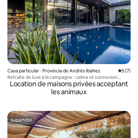
Casa particular ⋅ Provincia de Andrés Ibáñez
Évaluatio
5 (7)
Retraite de luxe à la campagne : calme et connexion
Location de maisons privées acceptant
complète
les animaux
Superhôte
Superhôte