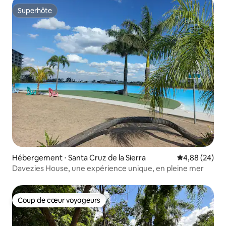
Superhôte
Superhôte
Hébergement ⋅ Santa Cruz de la Sierra
Évaluation mo
4,88 (24)
Davezies House, une expérience unique, en pleine mer
Coup de cœur voyageurs
Coup de cœur voyageurs