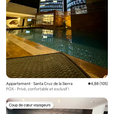
Appartement ⋅ Santa Cruz de la Sierra
Évaluation moy
4,88 (105)
POX - Privé, confortable et exclusif !
Coup de cœur voyageurs
Coup de cœur voyageurs