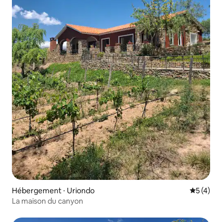
Hébergement ⋅ Uriondo
Évaluatio
5 (4)
La maison du canyon