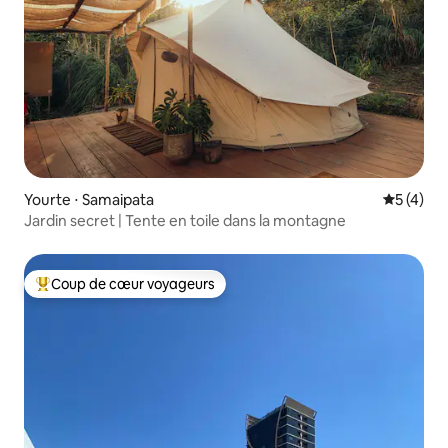
Yourte ⋅ Samaipata
Évaluatio
5 (4)
Jardin secret | Tente en toile dans la montagne
Coup de cœur voyageurs
Coups de cœur voyageurs les plus appréciés