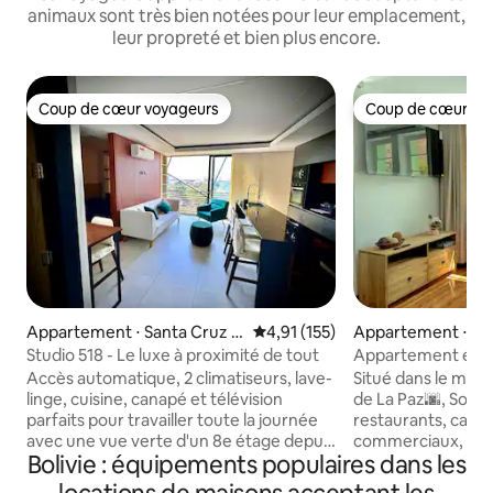
animaux sont très bien notées pour leur emplacement,
leur propreté et bien plus encore.
Coup de cœur voyageurs
Coup de cœur vo
Coup de cœur voyageurs
Coup de cœur vo
Appartement ⋅ Santa Cruz d
Évaluation moyenne sur la base 
4,91 (155)
Appartement ⋅ La
e la Sierra
Studio 518 - Le luxe à proximité de tout
Appartement exclu
quartier de La Paz
Accès automatique, 2 climatiseurs, lave-
Situé dans le meille
linge, cuisine, canapé et télévision
de La Paz🌆, Sopoc
parfaits pour travailler toute la journée
restaurants, cafés
avec une vue verte d'un 8e étage depuis
commerciaux, parc
Bolivie : équipements populaires dans les
le quartier le plus prisé de la ville,
plus encore🛍️🍸. À
Equipetrol. Si vous vous ennuyez, vous
bâtiment patrimon