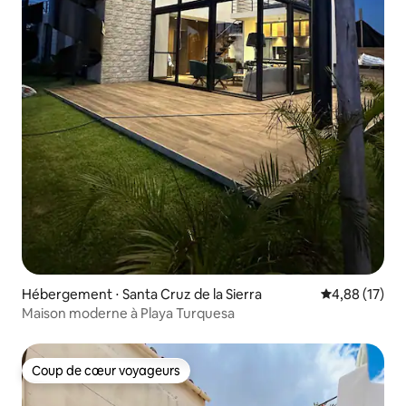
Hébergement ⋅ Santa Cruz de la Sierra
Évaluation mo
4,88 (17)
Maison moderne à Playa Turquesa
Coup de cœur voyageurs
Coup de cœur voyageurs