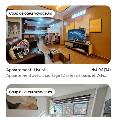
Coup de cœur voyageurs
Coup de cœur voyageurs
Appartement ⋅ Uyuni
Évaluation mo
4,96 (74)
Appartement avec chauffage | 2 salles de bains et WiFi
rapide
Coup de cœur voyageurs
Coup de cœur voyageurs