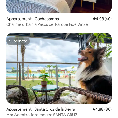
Appartement ⋅ Cochabamba
Évaluation mo
4,93 (40)
Charme urbain à Pasos del Parque Fidel Anze
Superhôte
Superhôte
Appartement ⋅ Santa Cruz de la Sierra
Évaluation mo
4,88 (80)
Mar Adentro 1ère rangée SANTA CRUZ