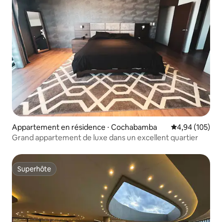
Appartement en résidence ⋅ Cochabamba
Évaluation moy
4,94 (105)
Grand appartement de luxe dans un excellent quartier
Superhôte
Superhôte