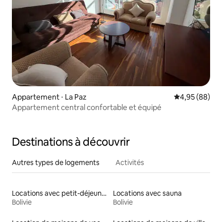
Appartement ⋅ La Paz
Évaluation mo
4,95 (88)
Appartement central confortable et équipé
Destinations à découvrir
Autres types de logements
Activités
Locations avec petit-déjeuner
Locations avec sauna
Bolivie
Bolivie