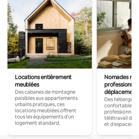
Locations entièrement
Nomades num
meublées
professionnel
déplacement
Des cabanes de montagne
paisibles aux appartements
Des hébergem
urbains pratiques, ces
confortables p
locations meublées offrent
professionnels
tous les équipements d'un
télétravail dis
logement standard.
et d'espaces de