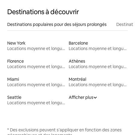
Destinations à découvrir
Destinations populaires pour des séjours prolongés
Destinati
New York
Barcelone
Locations moyenne et longue durée
Locations moyenne et longue durée
Florence
Athènes
Locations moyenne et longue durée
Locations moyenne et longue durée
Miami
Montréal
Locations moyenne et longue durée
Locations moyenne et longue durée
Seattle
Afficher plus
Locations moyenne et longue durée
* Des exclusions peuvent s'appliquer en fonction des zones