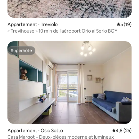
Appartement ⋅ Treviolo
Évaluation
5 (19)
« Trevihouse » 10 min de l'aéroport Orio al Serio BGY
Superhôte
Superhôte
Appartement ⋅ Osio Sotto
Évaluation m
4,8 (25)
Casa Margot – Deux-pièces moderne et lumineux