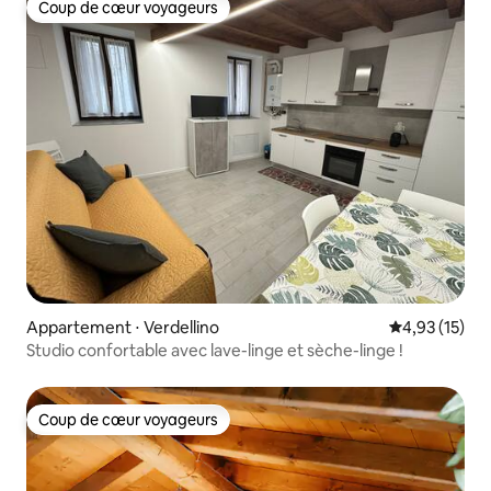
Coup de cœur voyageurs
Coup de cœur voyageurs
Appartement ⋅ Verdellino
Évaluation mo
4,93 (15)
Studio confortable avec lave-linge et sèche-linge !
Coup de cœur voyageurs
Coup de cœur voyageurs