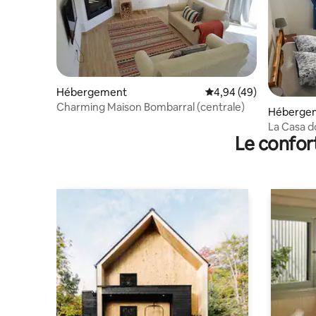
Hébergement
Évaluation moyenne sur
4,94 (49)
Charming Maison Bombarral (centrale)
Héberge
La Casa d
Le confor