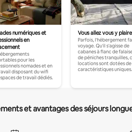
des numériques et
Vous allez vous y plaire
essionnels en
Parfois, l'hébergement fai
voyage. Qu'il s'agisse de
acement
cabanes à flanc de falais
hébergements
de péniches tranquilles, 
rtables pour les
locations sont dotées de
ssionnels nomades et en
caractéristiques uniques
ravail disposant du wifi
espaces de travail dédiés.
ments et avantages des séjours longu