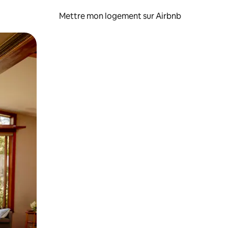
Mettre mon logement sur Airbnb
sant glisser.