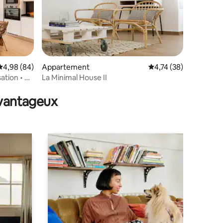
Évaluation moyenne sur la base de 84 commentaires : 4,98 sur 5
4,98 (84)
Appartement
Évaluation moyenne su
4,74 (38)
ation • À
La Minimal House II
ntaires : 4,87 sur 5
patio
avantageux