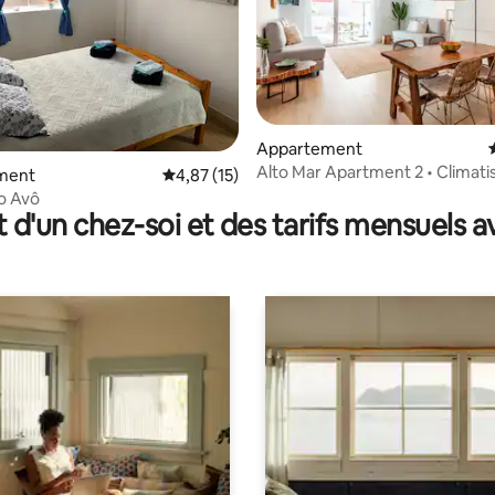
 la base de 49 commentaires : 4,94 sur 5
Appartement
Alto Mar Apartment 2 • Climatis
ment
Évaluation moyenne sur la base de 15 comme
4,87 (15)
200 m de la plage • Barbecue + 
o Avô
t d'un chez-soi et des tarifs mensuels 