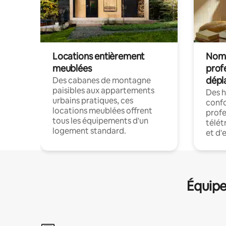
Locations entièrement
Noma
meublées
prof
dépl
Des cabanes de montagne
paisibles aux appartements
Des 
urbains pratiques, ces
confo
locations meublées offrent
profe
tous les équipements d'un
télét
logement standard.
et d'
Équipe