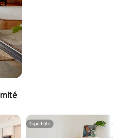
imité
Superhôte
Superhôte