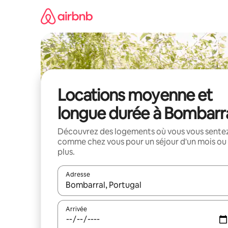
Aller
directement
au
contenu
Locations moyenne et
longue durée à Bombarr
Découvrez des logements où vous vous sente
comme chez vous pour un séjour d'un mois ou
plus.
Adresse
Lorsque les résultats s'affichent, utilisez les flèc
Arrivée