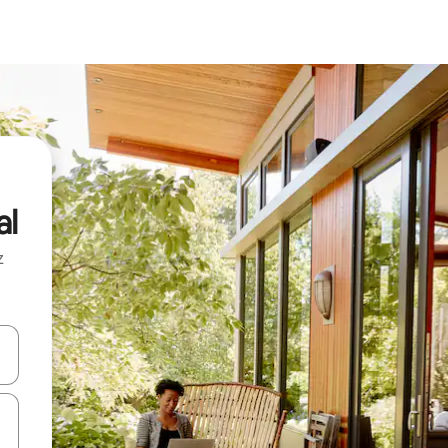
al
z
hes vers le haut et vers le bas pour les parcourir ou en appuyant et en fai