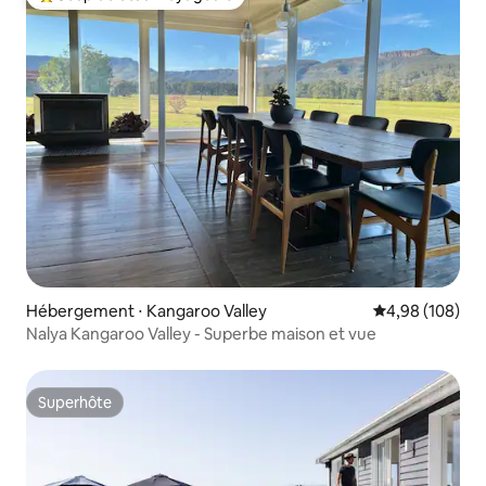
Coups de cœur voyageurs les plus appréciés
Hébergement ⋅ Kangaroo Valley
Évaluation moy
4,98 (108)
Nalya Kangaroo Valley - Superbe maison et vue
Superhôte
Superhôte