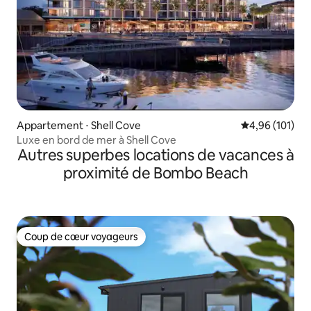
Appartement ⋅ Shell Cove
Évaluation moy
4,96 (101)
Luxe en bord de mer à Shell Cove
Autres superbes locations de vacances à
proximité de Bombo Beach
Coup de cœur voyageurs
Coup de cœur voyageurs