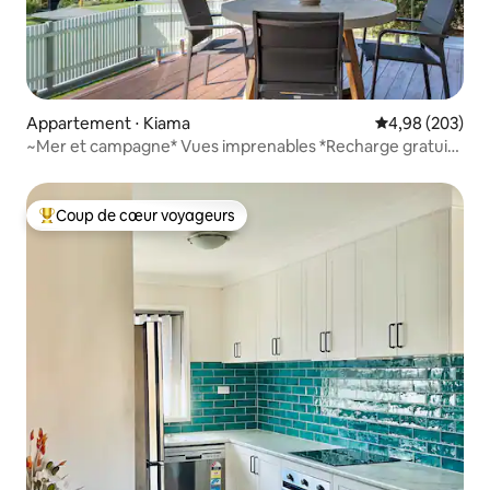
Appartement ⋅ Kiama
Évaluation moy
4,98 (203)
~Mer et campagne* Vues imprenables *Recharge gratuite
pour véhicules électriques*
Coup de cœur voyageurs
Coups de cœur voyageurs les plus appréciés