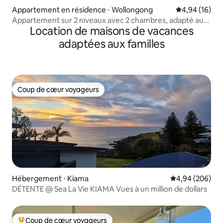
Appartement en résidence ⋅ Wollongong
Évaluation mo
4,94 (16)
Appartement sur 2 niveaux avec 2 chambres, adapté aux
Location de maisons de vacances
chiens
adaptées aux familles
Coup de cœur voyageurs
Coup de cœur voyageurs
Hébergement ⋅ Kiama
Évaluation moy
4,94 (206)
DÉTENTE @ Sea La Vie KIAMA Vues à un million de dollars
Coup de cœur voyageurs