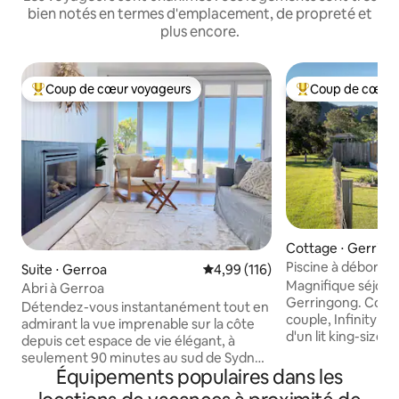
bien notés en termes d'emplacement, de propreté et
plus encore.
Coup de cœur voyageurs
Coup de cœur 
Coups de cœur voyageurs les plus appréciés
Coups de cœur vo
Cottage ⋅ Gerrin
Piscine à déborde
Suite ⋅ Gerroa
Évaluation moyenne sur la base 
4,99 (116)
Magnifique séjour
Abri à Gerroa
Gerringong. Conç
Détendez-vous instantanément tout en
couple, Infinity o
admirant la vue imprenable sur la côte
d'un lit king-size,
depuis cet espace de vie élégant, à
deux, d'un foyer 
seulement 90 minutes au sud de Sydney
terrasse pour admi
Équipements populaires dans les
et à 700 mètres à pied de Seven Mile
couchers de soleil
Beach. Ouvrez les portes-fenêtres pour