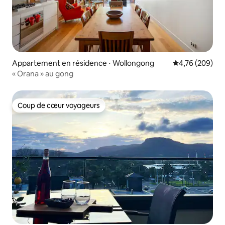
Appartement en résidence ⋅ Wollongong
Évaluation moy
4,76 (209)
« Orana » au gong
Coup de cœur voyageurs
Coup de cœur voyageurs