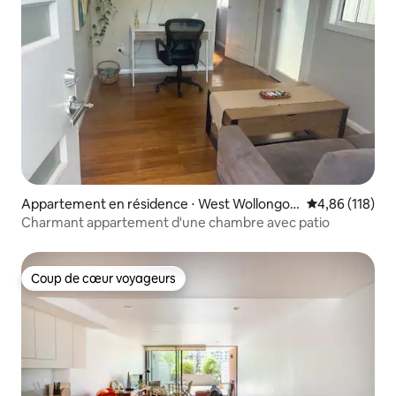
Appartement en résidence ⋅ West Wollongon
Évaluation moy
4,86 (118)
g
Charmant appartement d'une chambre avec patio
Coup de cœur voyageurs
Coup de cœur voyageurs