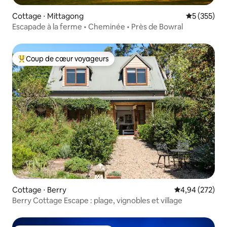
Cottage ⋅ Mittagong
Évaluation 
5 (355)
Escapade à la ferme • Cheminée • Près de Bowral
Coup de cœur voyageurs
Coups de cœur voyageurs les plus appréciés
Cottage ⋅ Berry
Évaluation moy
4,94 (272)
Berry Cottage Escape : plage, vignobles et village