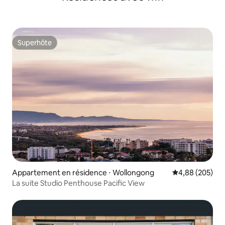
Superhôte
Superhôte
Appartement en résidence ⋅ Wollongong
Évaluation moy
4,88 (205)
La suite Studio Penthouse Pacific View