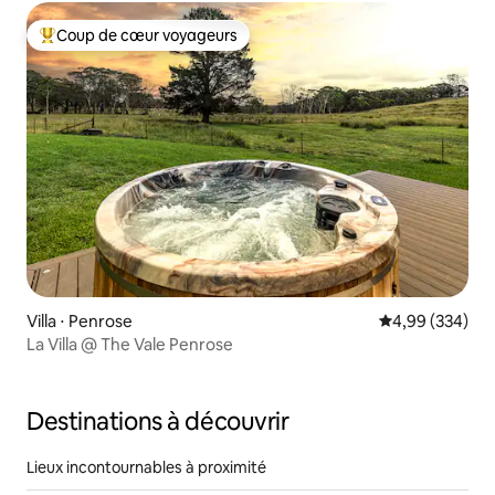
Coup de cœur voyageurs
Coups de cœur voyageurs les plus appréciés
Villa ⋅ Penrose
Évaluation moy
4,99 (334)
La Villa @ The Vale Penrose
Destinations à découvrir
Lieux incontournables à proximité