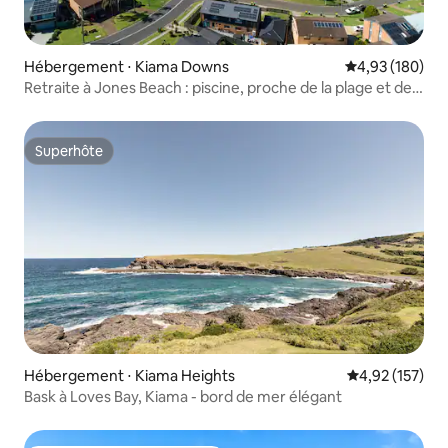
Hébergement ⋅ Kiama Downs
Évaluation moy
4,93 (180)
Retraite à Jones Beach : piscine, proche de la plage et des
cafés
Superhôte
Superhôte
Hébergement ⋅ Kiama Heights
Évaluation moy
4,92 (157)
Bask à Loves Bay, Kiama - bord de mer élégant