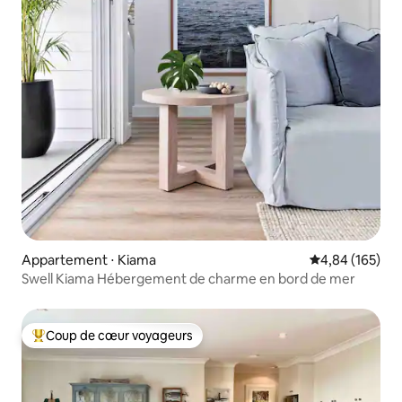
Appartement ⋅ Kiama
Évaluation moy
4,84 (165)
Swell Kiama Hébergement de charme en bord de mer
Coup de cœur voyageurs
Coups de cœur voyageurs les plus appréciés