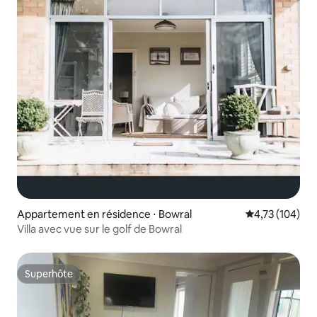
Appartement en résidence ⋅ Bowral
Évaluation moy
4,73 (104)
Villa avec vue sur le golf de Bowral
Superhôte
Superhôte