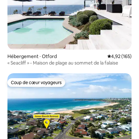
Hébergement ⋅ Otford
Évaluation moy
4,92 (165)
« Seacliff » - Maison de plage au sommet de la falaise
Coup de cœur voyageurs
Coup de cœur voyageurs