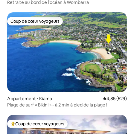
Retraite au bord de l'océan à Wombarra
Coup de cœur voyageurs
Coup de cœur voyageurs
Appartement ⋅ Kiama
Évaluation moy
4,85 (529)
Plage de surf « Bikini » - à 2 min à pied de la plage !
Coup de cœur voyageurs
Coups de cœur voyageurs les plus appréciés