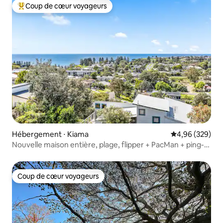
Coup de cœur voyageurs
Coups de cœur voyageurs les plus appréciés
Hébergement ⋅ Kiama
Évaluation moy
4,96 (329)
Nouvelle maison entière, plage, flipper + PacMan + ping-
pong
Coup de cœur voyageurs
Coup de cœur voyageurs