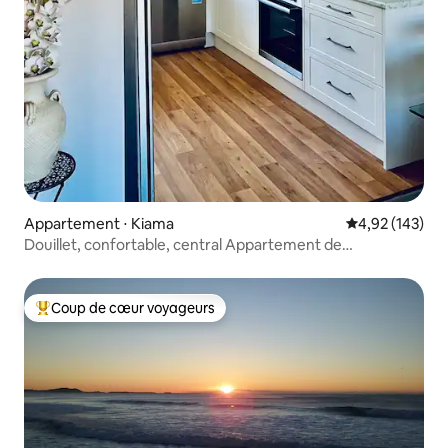
Appartement ⋅ Kiama
Évaluation moy
4,92 (143)
Douillet, confortable, central Appartement de
2 chambres à Kiama
Coup de cœur voyageurs
Coups de cœur voyageurs les plus appréciés