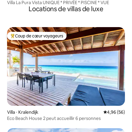
Villa La Pura Vista UNIQUE * PRIVÉE * PISCINE * VUE
Locations de villas de luxe
Coup de cœur voyageurs
Coups de cœur voyageurs les plus appréciés
Villa ⋅ Kralendijk
Évaluation mo
4,96 (56)
Eco Beach House 2 peut accueillir 6 personnes