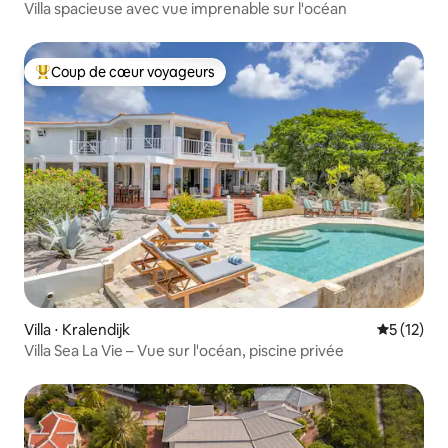
Villa spacieuse avec vue imprenable sur l'océan
Coup de cœur voyageurs
Coups de cœur voyageurs les plus appréciés
Villa ⋅ Kralendijk
Évaluation
5 (12)
Villa Sea La Vie – Vue sur l'océan, piscine privée