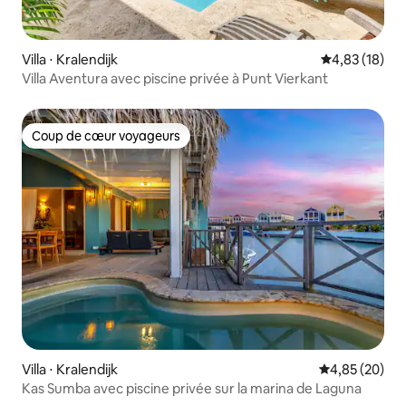
Villa ⋅ Kralendijk
Évaluation mo
4,83 (18)
Villa Aventura avec piscine privée à Punt Vierkant
Coup de cœur voyageurs
Coup de cœur voyageurs
Villa ⋅ Kralendijk
Évaluation mo
4,85 (20)
Kas Sumba avec piscine privée sur la marina de Laguna