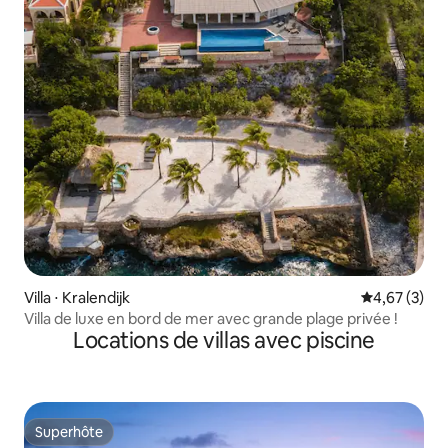
Villa ⋅ Kralendijk
Évaluation m
4,67 (3)
Villa de luxe en bord de mer avec grande plage privée !
Locations de villas avec piscine
Superhôte
Superhôte