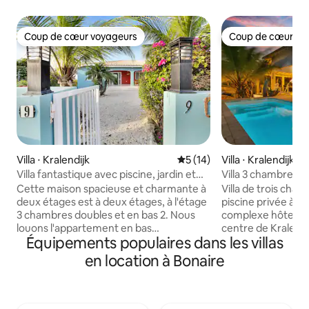
Coup de cœur voyageurs
Coup de cœur vo
Coup de cœur voyageurs
Coup de cœur vo
Villa ⋅ Kralendijk
Évaluation moyenne sur la b
5 (14)
Villa ⋅ Kralendijk
Villa fantastique avec piscine, jardin et
Villa 3 chambres, p
vue sur la mer
barbecue, 2 salles
Cette maison spacieuse et charmante à
Villa de trois cha
deux étages est à deux étages, à l'étage
piscine privée à O
3 chambres doubles et en bas 2. Nous
complexe hôtelier
louons l'appartement en bas
centre de Kralendij
Équipements populaires dans les villas
uniquement en combinaison avec la
lits queen size, de
maison principale, de sorte que vous
complètes, six cou
en location à Bonaire
avez toujours une intimité totale.
terrasse et le pon
L'appartement coûte 750 € par semaine
disposition exclus
supplémentaire. La vue depuis le porche
rincer et ranger 
couvert est superbe, en journée et aussi
plongée, de planch