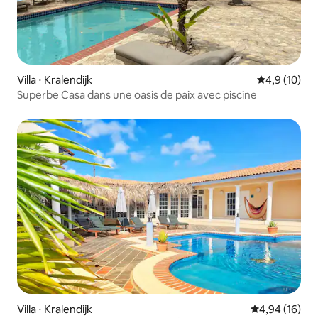
Villa ⋅ Kralendijk
Évaluation m
4,9 (10)
Superbe Casa dans une oasis de paix avec piscine
Villa ⋅ Kralendijk
Évaluation mo
4,94 (16)