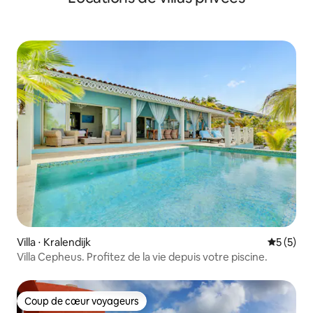
Villa ⋅ Kralendijk
Évaluatio
5 (5)
Villa Cepheus. Profitez de la vie depuis votre piscine.
Coup de cœur voyageurs
Coup de cœur voyageurs