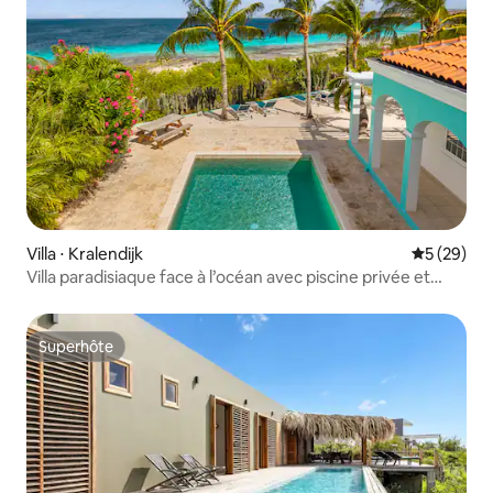
Villa ⋅ Kralendijk
Évaluation
5 (29)
Villa paradisiaque face à l’océan avec piscine privée et
plage
Superhôte
Superhôte