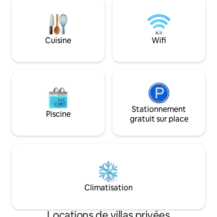
le soir (coucher de soleil !) La piscine
directement sur l
dispose d'une terrasse avec chaises
la terrasse, conne
longues. Nous avons également
restaurant The Do
facultativement 2 ramassages à louer à
quelques minutes 
Cuisine
Wifi
60 € par jour, assurance tous risques
de kite et de planc
incluse. Cette réservation peut être
partie sûre et calme
effectuée séparément.
Stationnement
Piscine
gratuit sur place
Climatisation
Locations de villas privées