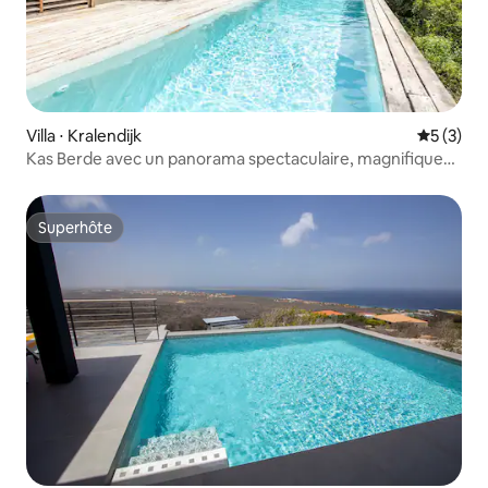
Villa ⋅ Kralendijk
Évaluatio
5 (3)
Kas Berde avec un panorama spectaculaire, magnifique…
Superhôte
Superhôte