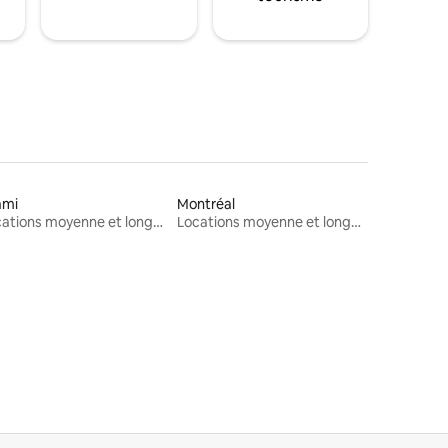
ami
Montréal
Locations moyenne et longue durée
Locations moyenne et longue durée