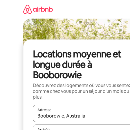
Aller
directement
au
contenu
Locations moyenne et
longue durée à
Booborowie
Découvrez des logements où vous vous sente
comme chez vous pour un séjour d'un mois ou
plus.
Adresse
Lorsque les résultats s'affichent, utilisez les flèc
Arrivée