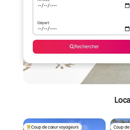
Départ
Rechercher
Loca
Coup de cœur voyageurs
Coup de
Coups de cœur voyageurs les plus appréciés
Coup de