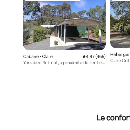
Hébergem
Cabane ⋅ Clare
Évaluation moyenne sur 
4,97 (465)
Clare Co
Yarrabee Retreat, à proximité du sentier
Riesling.
Le confor