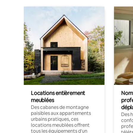
Locations entièrement
Noma
meublées
prof
dépl
Des cabanes de montagne
paisibles aux appartements
Des 
urbains pratiques, ces
confo
locations meublées offrent
profe
tous les équipements d'un
télét