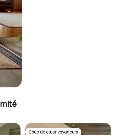
imité
Coup de cœur voyageurs
lus appréciés
Coup de cœur voyageurs