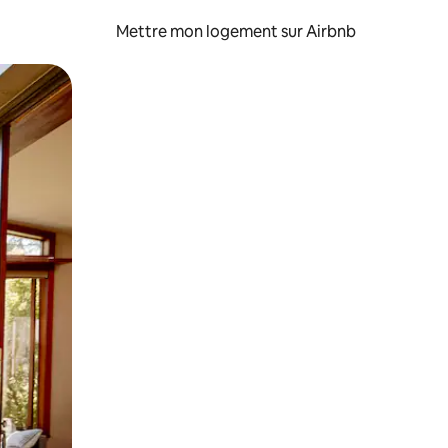
Mettre mon logement sur Airbnb
sant glisser.