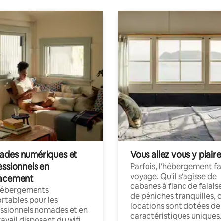
des numériques et
Vous allez vous y plaire
essionnels en
Parfois, l'hébergement fai
voyage. Qu'il s'agisse de
acement
cabanes à flanc de falais
hébergements
de péniches tranquilles, 
rtables pour les
locations sont dotées de
ssionnels nomades et en
caractéristiques uniques
ravail disposant du wifi