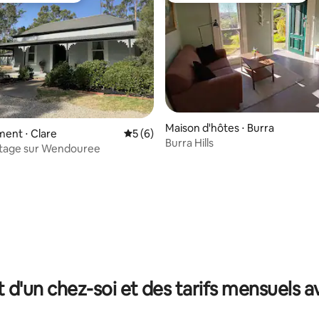
Maison d'hôtes ⋅ Burra
ent ⋅ Clare
Évaluation moyenne sur la base de 6 co
5 (6)
la base de 465 commentaires : 4,97 sur 5
Burra Hills
ttage sur Wendouree
t d'un chez-soi et des tarifs mensuels 