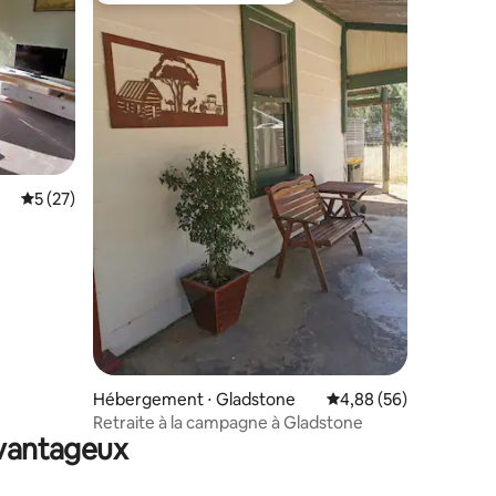
Évaluation moyenne sur la base de 27 commentaires : 5 sur 5
5 (27)
mmentaires : 5 sur 5
Hébergement ⋅ Gladstone
Évaluation moyenne su
4,88 (56)
Retraite à la campagne à Gladstone
avantageux