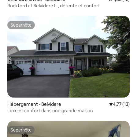
Rockford et Belvidere IL, détente et confort
Superhôte
Superhôte
Hébergement ⋅ Belvidere
Évaluation mo
4,77 (13)
Luxe et confort dans une grande maison
Superhôte
Superhôte