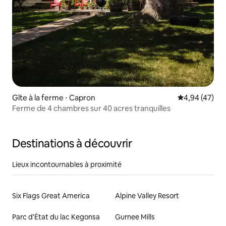
Gîte à la ferme ⋅ Capron
Évaluation mo
4,94 (47)
Ferme de 4 chambres sur 40 acres tranquilles
Destinations à découvrir
Lieux incontournables à proximité
Six Flags Great America
Alpine Valley Resort
Parc d'État du lac Kegonsa
Gurnee Mills