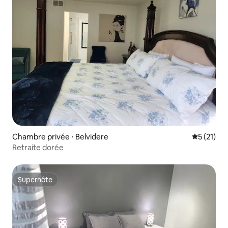
Chambre privée ⋅ Belvidere
Évaluation
5 (21)
Retraite dorée
Superhôte
Superhôte