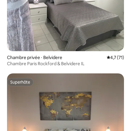
Chambre privée ⋅ Belvidere
Évaluation 
4,7 (71)
Chambre Paris Rockford & Belvidere IL
Superhôte
Superhôte