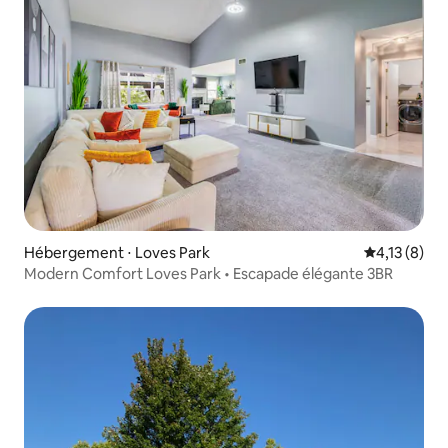
Hébergement ⋅ Loves Park
Évaluation m
4,13 (8)
Modern Comfort Loves Park • Escapade élégante 3BR