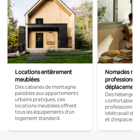
Locations entièrement
Nomades num
meublées
professionnel
déplacement
Des cabanes de montagne
paisibles aux appartements
Des hébergem
urbains pratiques, ces
confortables p
locations meublées offrent
professionnels
tous les équipements d'un
télétravail dis
logement standard.
et d'espaces de