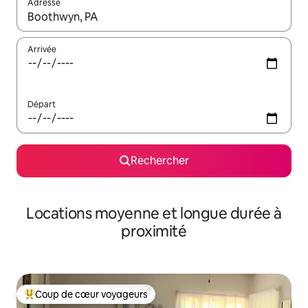
Adresse
Lorsque les résultats s'affichent, utilisez les flèches vers le hau
Arrivée
Départ
Rechercher
Locations moyenne et longue durée à
proximité
Coup de cœur voyageurs
Coups de cœur voyageurs les plus appréciés