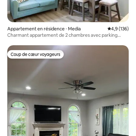
Appartement en résidence ⋅ Media
Évaluation mo
4,9 (136)
Charmant appartement de 2 chambres avec parking
gratuit
Coup de cœur voyageurs
Coup de cœur voyageurs