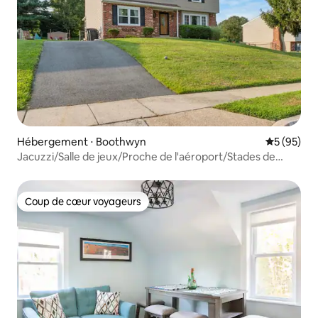
Hébergement ⋅ Boothwyn
Évaluation
5 (95)
Jacuzzi/Salle de jeux/Proche de l'aéroport/Stades de
Philadelphie
Coup de cœur voyageurs
Coup de cœur voyageurs