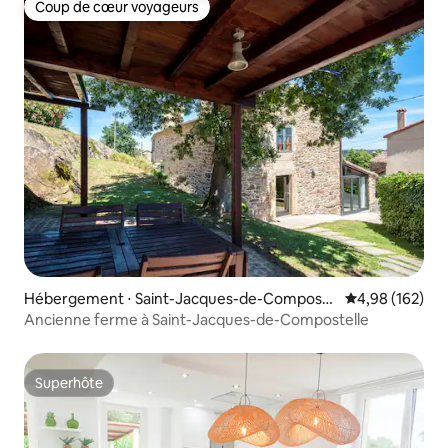
Coup de cœur voyageurs
Coup de cœur voyageurs
Hébergement ⋅ Saint-Jacques-de-Composte
Évaluation moy
4,98 (162)
lle
Ancienne ferme à Saint-Jacques-de-Compostelle
Superhôte
Superhôte