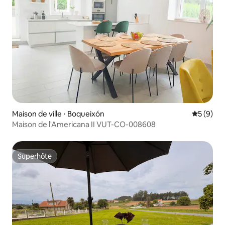
Maison de ville ⋅ Boqueixón
Évaluatio
5 (9)
Maison de l'Americana II VUT-CO-008608
Superhôte
Superhôte