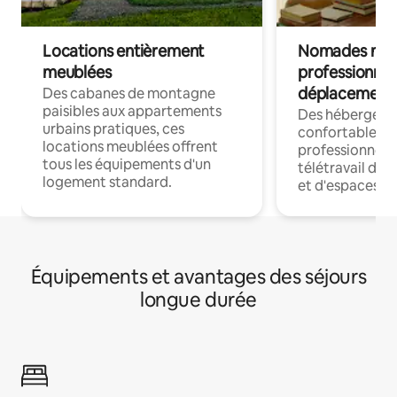
Locations entièrement
Nomades num
meublées
professionnel
déplacement
Des cabanes de montagne
paisibles aux appartements
Des hébergem
urbains pratiques, ces
confortables p
locations meublées offrent
professionnels
tous les équipements d'un
télétravail dis
logement standard.
et d'espaces de
Équipements et avantages des séjours
longue durée