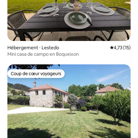
Hébergement ⋅ Lestedo
Évaluation mo
4,73 (15)
Mini casa de campo en Boqueixon
Coup de cœur voyageurs
Coup de cœur voyageurs