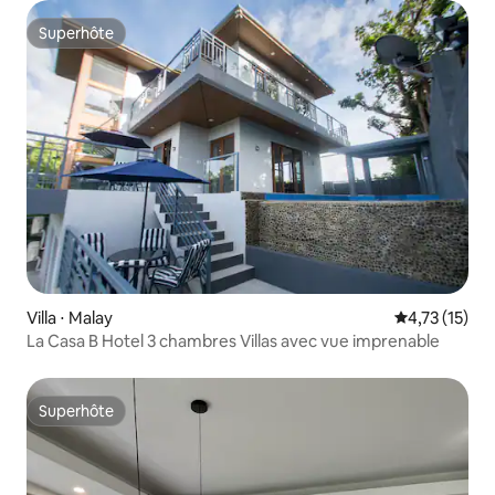
Superhôte
Superhôte
Villa ⋅ Malay
Évaluation mo
4,73 (15)
La Casa B Hotel 3 chambres Villas avec vue imprenable
Superhôte
Superhôte