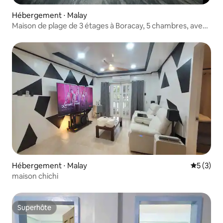
Hébergement ⋅ Malay
Maison de plage de 3 étages à Boracay, 5 chambres, avec
piscine privée
Hébergement ⋅ Malay
Évaluatio
5 (3)
maison chichi
Superhôte
Superhôte