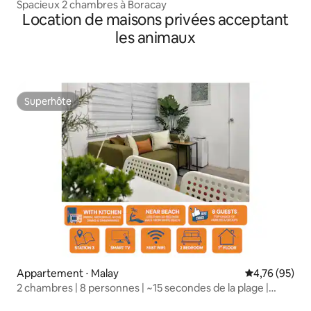
Spacieux 2 chambres à Boracay
Location de maisons privées acceptant
les animaux
Superhôte
Superhôte
Appartement ⋅ Malay
Évaluation mo
4,76 (95)
2 chambres | 8 personnes | ~15 secondes de la plage |
Cuisine