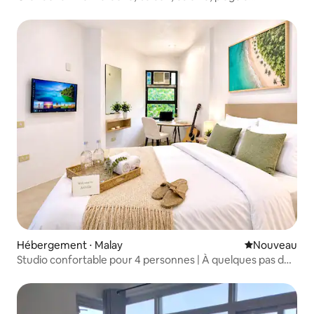
proximité
Hébergement ⋅ Malay
Nouvel hébe
Nouveau
Studio confortable pour 4 personnes | À quelques pas de
D'Mall et de White Beach