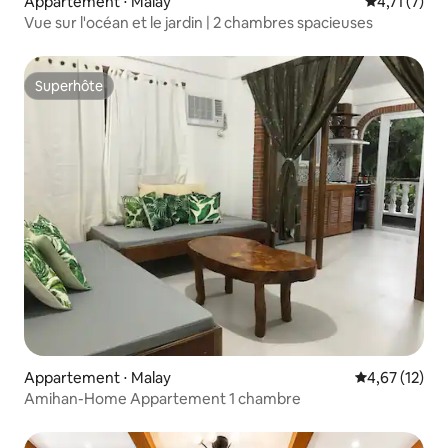
Appartement ⋅ Malay
Évaluation 
4,71 (7)
Vue sur l'océan et le jardin | 2 chambres spacieuses
Superhôte
Superhôte
Appartement ⋅ Malay
Évaluation mo
4,67 (12)
Amihan-Home Appartement 1 chambre