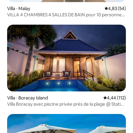
Villa ⋅ Malay
Évaluation mo
4,83 (54)
VILLA 4 CHAMBRES 4 SALLES DE BAIN pour 10 personnes
avec piscine privée Station 1
Villa ⋅ Boracay Island
Évaluation moy
4,44 (112)
Villa Boracay avec piscine privée près de la plage @ Station
1