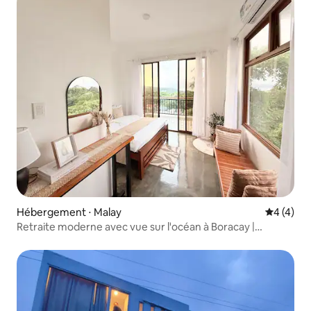
Hébergement ⋅ Malay
Évaluatio
4 (4)
Retraite moderne avec vue sur l'océan à Boracay |
Nouvelle construction