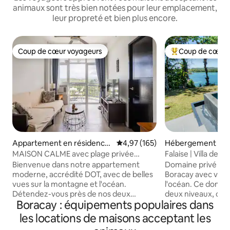
animaux sont très bien notées pour leur emplacement,
leur propreté et bien plus encore.
Coup de cœur voyageurs
Coup de cœur 
Coup de cœur voyageurs
Coups de cœur vo
Appartement en résidence
Évaluation moyenne sur la base 
4,97 (165)
Hébergement ⋅ M
⋅ Malay
MAISON CALME avec plage privée
Falaise | Villa de lu
(ACCRÉDITÉE DOT)
Piscine – Salle de 
Bienvenue dans notre appartement
Domaine privé à fl
moderne, accrédité DOT, avec de belles
Boracay avec vue
vues sur la montagne et l'océan.
l'océan. Ce domaine propose 2 villas sur
Détendez-vous près de nos deux
deux niveaux, cha
Boracay : équipements populaires dans
piscines et de notre plage privée. Nous
propre chambre, d
fournissons des produits de base
de sa propre salle 
les locations de maisons acceptant les
comme des serviettes, du shampoing,
propre espace extérieur.