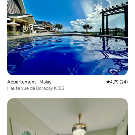
Appartement ⋅ Malay
Évaluation mo
4,79 (24)
Haute vue de Boracay K106