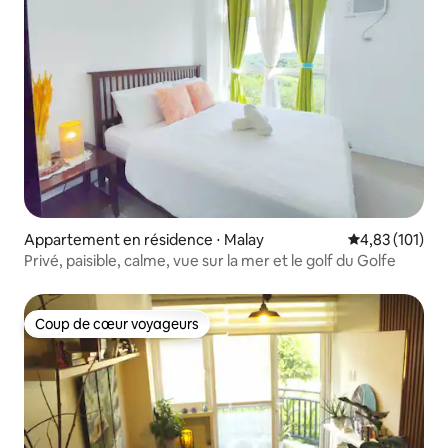
Appartement en résidence ⋅ Malay
Évaluation moy
4,83 (101)
Privé, paisible, calme, vue sur la mer et le golf du Golfe
Coup de cœur voyageurs
Coup de cœur voyageurs