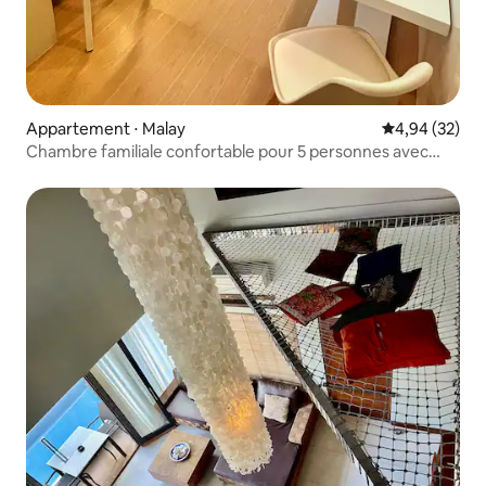
Appartement ⋅ Malay
Évaluation mo
4,94 (32)
Chambre familiale confortable pour 5 personnes avec
cuisine au St. 2 D'Mall