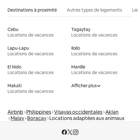
Destinations à proximité
Autres types de logements
Lie
Cebu
Tagaytay
Locations de vacances
Locations de vacances
Lapu-Lapu
Iloílo
Locations de vacances
Locations de vacances
El Nido
Manille
Locations de vacances
Locations de vacances
Makati
Afficher plus
Locations de vacances
Airbnb
Philippines
Visayas occidentales
Aklan
Malay
Boracay
Locations adaptées aux animaux