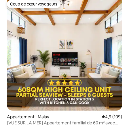
Coup de cœur voyageurs
Coup de cœur voyageurs
Appartement ⋅ Malay
Évaluation mo
4,9 (109)
[VUE SUR LA MER] Appartement familial de 60 m² avec
haut plafond + cuisine !