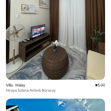
Villa ⋅ Malay
Évaluatio
5 (4)
Hiraya Solana Airbnb Boracay