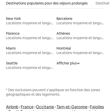
Destinations populaires pour des séjours prolongés
Destinati
New York
Barcelone
Locations moyenne et longue durée
Locations moyenne et longue durée
Florence
Athènes
Locations moyenne et longue durée
Locations moyenne et longue durée
Miami
Montréal
Locations moyenne et longue durée
Locations moyenne et longue durée
Seattle
Afficher plus
Locations moyenne et longue durée
* Des exclusions peuvent s'appliquer en fonction des zones
géographiques et des logements.
Airbnb
France
Occitanie
Tarn-et-Garonne
Fajolles