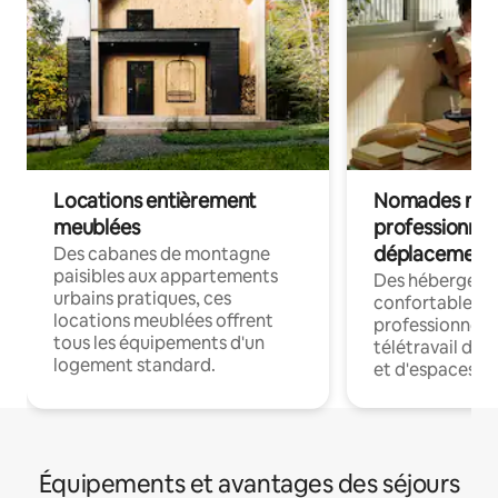
Locations entièrement
Nomades num
meublées
professionnel
déplacement
Des cabanes de montagne
paisibles aux appartements
Des hébergem
urbains pratiques, ces
confortables p
locations meublées offrent
professionnels
tous les équipements d'un
télétravail dis
logement standard.
et d'espaces de
Équipements et avantages des séjours