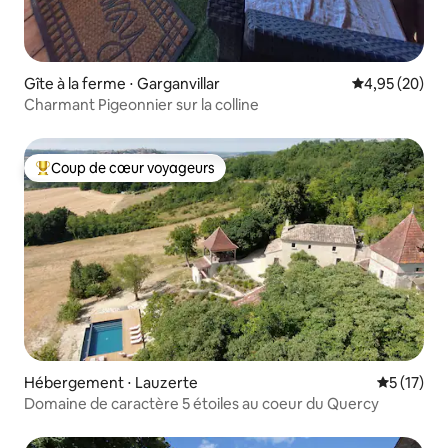
Gîte à la ferme ⋅ Garganvillar
Évaluation mo
4,95 (20)
Charmant Pigeonnier sur la colline
Coup de cœur voyageurs
Coups de cœur voyageurs les plus appréciés
Hébergement ⋅ Lauzerte
Évaluation
5 (17)
Domaine de caractère 5 étoiles au coeur du Quercy