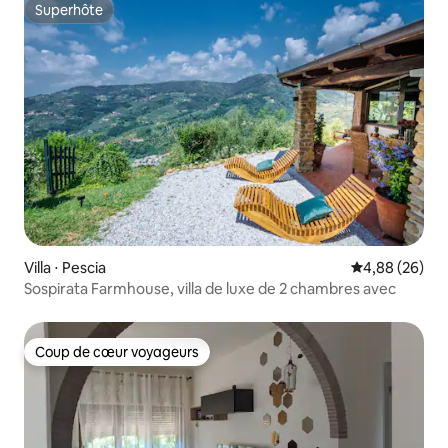
Superhôte
Superhôte
Villa ⋅ Pescia
Évaluation mo
4,88 (26)
Sospirata Farmhouse, villa de luxe de 2 chambres avec
Coup de cœur voyageurs
Coup de cœur voyageurs