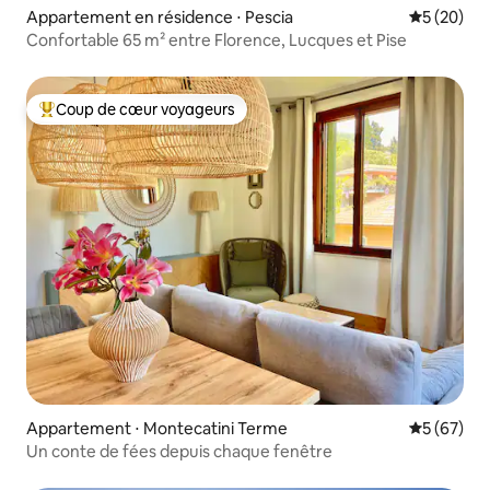
Appartement en résidence ⋅ Pescia
Évaluation
5 (20)
Confortable 65 m² entre Florence, Lucques et Pise
Coup de cœur voyageurs
Coups de cœur voyageurs les plus appréciés
Appartement ⋅ Montecatini Terme
Évaluation
5 (67)
Un conte de fées depuis chaque fenêtre