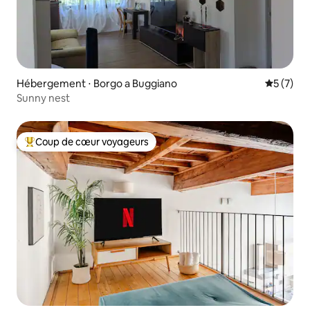
Hébergement ⋅ Borgo a Buggiano
Évaluatio
5 (7)
Sunny nest
Coup de cœur voyageurs
Coups de cœur voyageurs les plus appréciés