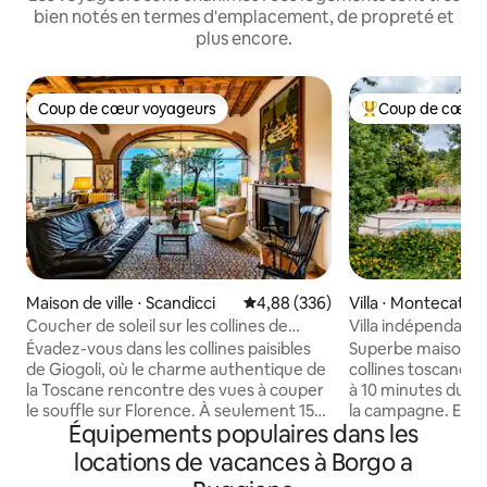
bien notés en termes d'emplacement, de propreté et
plus encore.
Coup de cœur voyageurs
Coup de cœur 
Coup de cœur voyageurs
Coups de cœur vo
Maison de ville ⋅ Scandicci
Évaluation moyenne sur la base 
4,88 (336)
Villa ⋅ Montecatin
Coucher de soleil sur les collines de
Villa indépendant
Florence • Giogoli
Montecatini Term
Évadez-vous dans les collines paisibles
Superbe maison ave
de Giogoli, où le charme authentique de
collines toscanes
la Toscane rencontre des vues à couper
à 10 minutes du c
le souffle sur Florence. À seulement 15
la campagne. Entou
Équipements populaires dans les
minutes du centre-ville et de la
châtaigniers sur 3
campagne du Chianti, cette élégante
que pour vous. E
locations de vacances à Borgo a
maison est le point de départ idéal pour
panoramique à pro