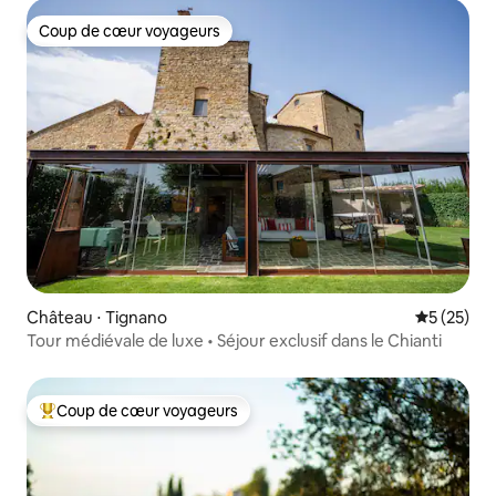
Coup de cœur voyageurs
Coup de cœur voyageurs
Château ⋅ Tignano
Évaluation
5 (25)
Tour médiévale de luxe • Séjour exclusif dans le Chianti
Coup de cœur voyageurs
Coups de cœur voyageurs les plus appréciés