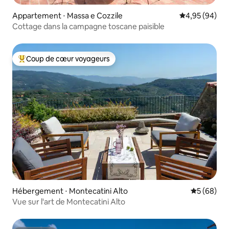
Appartement ⋅ Massa e Cozzile
Évaluation mo
4,95 (94)
Cottage dans la campagne toscane paisible
Coup de cœur voyageurs
Coups de cœur voyageurs les plus appréciés
Hébergement ⋅ Montecatini Alto
Évaluation
5 (68)
Vue sur l'art de Montecatini Alto