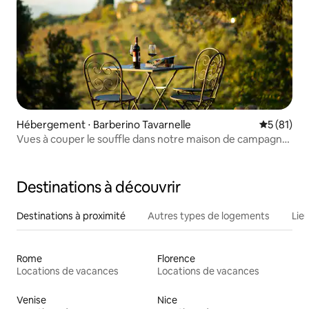
Hébergement ⋅ Barberino Tavarnelle
Évaluation
5 (81)
Vues à couper le souffle dans notre maison de campagne
du Chianti
Destinations à découvrir
Destinations à proximité
Autres types de logements
Lie
Rome
Florence
Locations de vacances
Locations de vacances
Venise
Nice