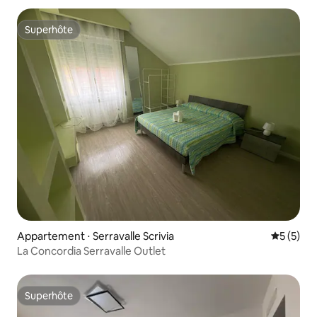
Superhôte
Superhôte
Appartement ⋅ Serravalle Scrivia
Évaluatio
5 (5)
La Concordia Serravalle Outlet
Superhôte
Superhôte