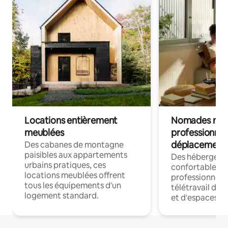
Locations entièrement
Nomades num
meublées
professionnel
déplacement
Des cabanes de montagne
paisibles aux appartements
Des hébergem
urbains pratiques, ces
confortables p
locations meublées offrent
professionnels
tous les équipements d'un
télétravail dis
logement standard.
et d'espaces de