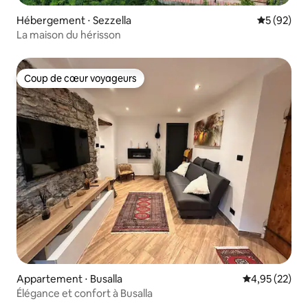
Hébergement ⋅ Sezzella
Évaluation
5 (92)
La maison du hérisson
Coup de cœur voyageurs
Coup de cœur voyageurs
Appartement ⋅ Busalla
Évaluation mo
4,95 (22)
Élégance et confort à Busalla