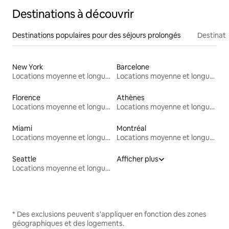
Destinations à découvrir
Destinations populaires pour des séjours prolongés
Destinati
New York
Barcelone
Locations moyenne et longue durée
Locations moyenne et longue durée
Florence
Athènes
Locations moyenne et longue durée
Locations moyenne et longue durée
Miami
Montréal
Locations moyenne et longue durée
Locations moyenne et longue durée
Seattle
Afficher plus
Locations moyenne et longue durée
* Des exclusions peuvent s'appliquer en fonction des zones
géographiques et des logements.