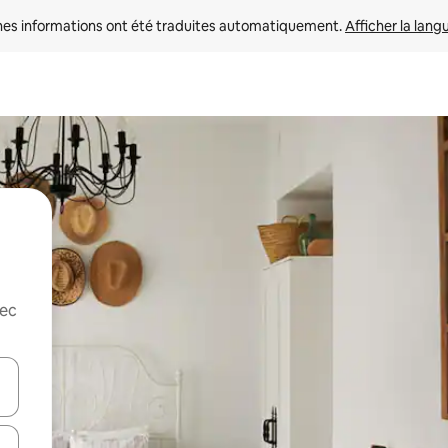
nes informations ont été traduites automatiquement. 
Afficher la lang
vec
hes vers le haut et vers le bas pour les parcourir ou en appuyant et en fai