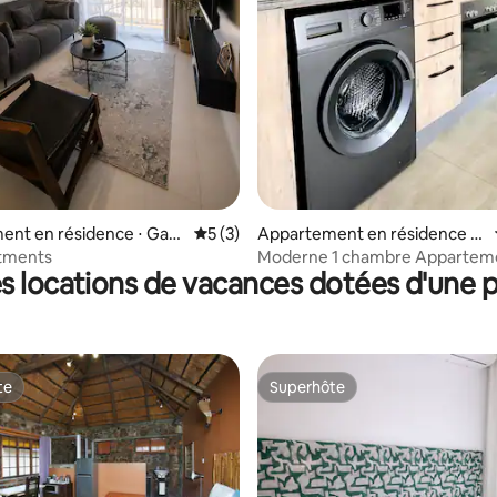
 la base de 60 commentaires : 4,93 sur 5
ent en résidence ⋅ Gab
Évaluation moyenne sur la base de 3 co
5 (3)
Appartement en résidence ⋅
Gaborone
tments
Moderne 1 chambre Appartement
s locations de vacances dotées d'une p
PrimVilla
te
Superhôte
te
Superhôte