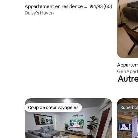
Appartement en résidence ⋅
Évaluation moyenne sur
4,93 (60)
Gaborone
Daisy's Haven
Appartem
orone
GenApar
Autre
Coup de cœur voyageurs
Superhô
Coup de cœur voyageurs
Superhô