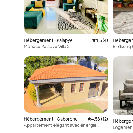
Hébergement ⋅ Palapye
Évaluation moyenne 
4,5 (4)
Hébergem
Monaco Palapye Villa 2
Birdsong 
Hébergement ⋅ Gaborone
Évaluation moyenne su
4,58 (12)
Hébergem
Appartement élégant avec énergie
Logement
solaire, Phakalane, Gaborone