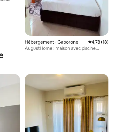
Hébergement ⋅ Gaborone
Évaluation moyenne su
4,78 (18)
AugustHome : maison avec piscine
e
privée et jardin à Gaborone