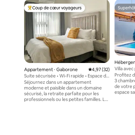
Coup de cœur voyageurs
Superhô
Coups de cœur voyageurs les plus appréciés
Superhô
Hébergem
Villa avec
Appartement ⋅ Gaborone
Évaluation moyenne su
4,97 (32)
centre d'a
Profitez 
Suite sécurisée • Wi-Fi rapide • Espace de
3 chambre
travail • Centre commercial à 2 min
Séjournez dans un appartement
de votre 
moderne et paisible dans un domaine
espace sa
sécurisé, la retraite parfaite pour les
barbecue,
professionnels ou les petites familles. Les
connexion Wi
points forts comprennent : ✔ Arrivée
pour les f
autonome : arrivez à votre convenance
ou toute 
grâce à l'arrivée autonome en toute
confort et
simplicité. ✔ Tranquillité d'esprit :
pour vous 
profitez d'une sécurité 24h/24 et 7j/7
logement 
dans une communauté privée et