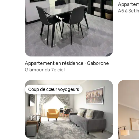
Appartem
aborone
A6 à Setl
Appartement en résidence ⋅ Gaborone
Glamour du 7e ciel
Coup de cœur voyageurs
Coup de cœur voyageurs