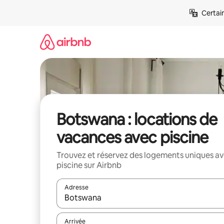
Aller
Certai
directement
au
contenu
Botswana : locations de
vacances avec piscine
Trouvez et réservez des logements uniques a
piscine sur Airbnb
Adresse
Lorsque les résultats s'affichent, utilisez les flèc
Arrivée