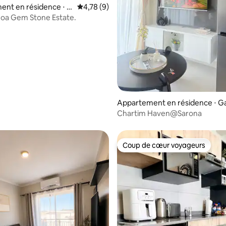
ent en résidence ⋅ G
Évaluation moyenne sur la base de 9 comme
4,78 (9)
hoa Gem Stone Estate.
Appartement en résidence ⋅ G
orone
Chartim Haven@Sarona
Coup de cœur voyageurs
Coup de cœur voyageurs