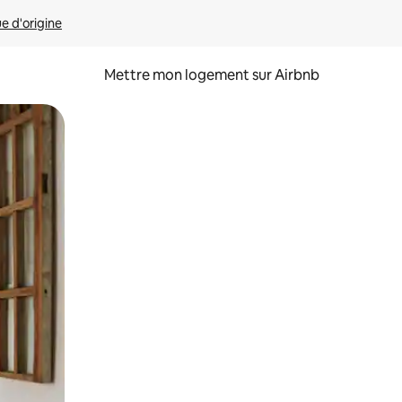
ue d'origine
Mettre mon logement sur Airbnb
sant glisser.