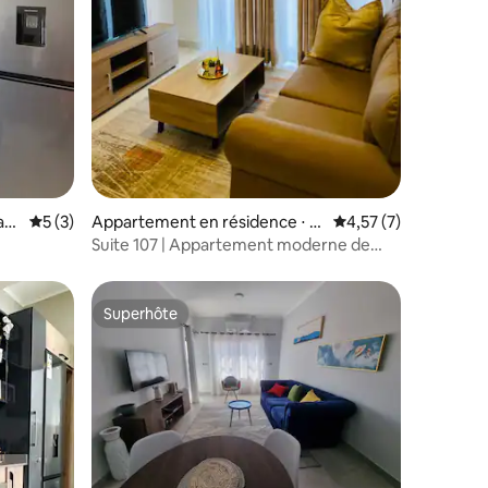
ntaires : 4,78 sur 5
ab
Évaluation moyenne sur la base de 3 commentaires : 5 sur 5
5 (3)
Appartement en résidence ⋅ G
Évaluation moyenne s
4,57 (7)
aborone
Suite 107 | Appartement moderne de
1 chambre | Wifi, climatisation et cuisine
équipée
Superhôte
Superhôte