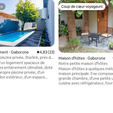
te
Coup de cœur voyageurs
te
Coup de cœur voyageurs
ent ⋅ Gaborone
Évaluation moyenne sur la base de 23 comme
4,83 (23)
 piscine privée, Starlink, près du
r la base de 32 commentaires : 4,97 sur 5
Maison d'hôtes ⋅ Gaborone
ffaires et de l'aéroport
d'un logement spacieux de
Notre petite maison d'hôtes
s entièrement climatisé, doté
Maison d'hôtes à quelques mètr
propre piscine privée, d'un
maison principale. Il se compos
lon extérieur, d'un espace
grande chambre, d'une petite 
 d'un parking sécurisé et d'une
cuisine avec réfrigérateur, four
-Fi Starlink rapide. Parfait
ondes, cuisinière à deux feux e
amilles, les voyageurs d'affaires
bouilloire. Une petite salle de bain avec
personne à la recherche de
douche, WC et lavabo. La mais
 d'intimité. Que vous soyez ici
dispose de son propre geyser, d
détendre ou pour travailler, le
climatisation, de la télévision, d
est conçu pour vous offrir un
ventilateurs et un chauffage à l