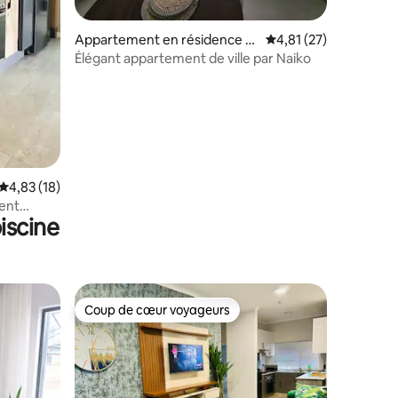
Appartement en résidence ⋅
Évaluation moyenne su
4,81 (27)
Gaborone
Élégant appartement de ville par Naiko
mmentaires : 5 sur 5
Évaluation moyenne sur la base de 18 commentaires : 4,83 sur 5
4,83 (18)
iscine
Coup de cœur voyageurs
Coup de cœur voyageurs