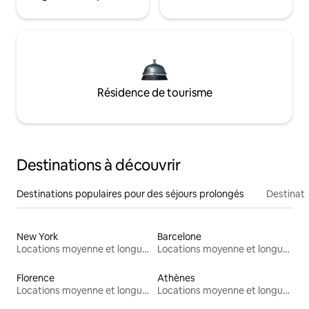
Résidence de tourisme
Destinations à découvrir
Destinations populaires pour des séjours prolongés
Destinati
New York
Barcelone
Locations moyenne et longue durée
Locations moyenne et longue durée
Florence
Athènes
Locations moyenne et longue durée
Locations moyenne et longue durée