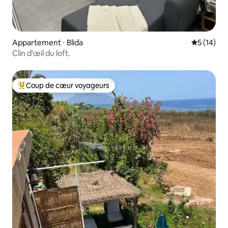
Appartement ⋅ Blida
Évaluation
5 (14)
Clin d'œil du loft.
Coup de cœur voyageurs
Coups de cœur voyageurs les plus appréciés