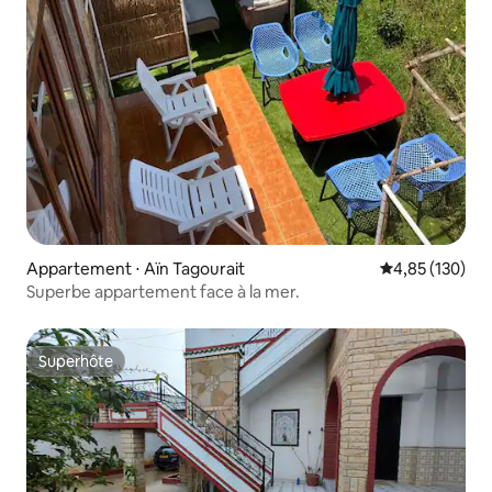
Appartement ⋅ Aïn Tagourait
Évaluation moy
4,85 (130)
Superbe appartement face à la mer.
Superhôte
Superhôte