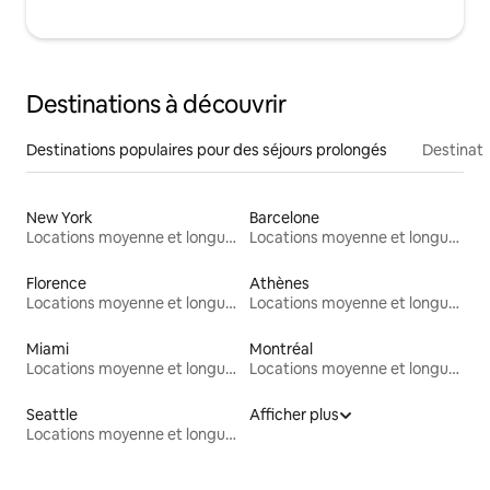
Destinations à découvrir
Destinations populaires pour des séjours prolongés
Destinati
New York
Barcelone
Locations moyenne et longue durée
Locations moyenne et longue durée
Florence
Athènes
Locations moyenne et longue durée
Locations moyenne et longue durée
Miami
Montréal
Locations moyenne et longue durée
Locations moyenne et longue durée
Seattle
Afficher plus
Locations moyenne et longue durée