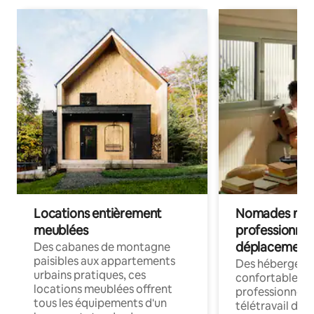
Locations entièrement
Nomades num
meublées
professionnel
déplacement
Des cabanes de montagne
paisibles aux appartements
Des hébergem
urbains pratiques, ces
confortables p
locations meublées offrent
professionnels
tous les équipements d'un
télétravail dis