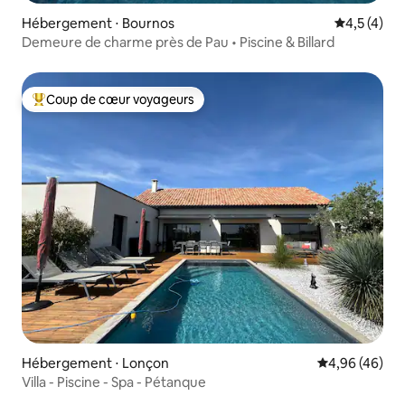
Hébergement ⋅ Bournos
Évaluation 
4,5 (4)
Demeure de charme près de Pau • Piscine & Billard
Coup de cœur voyageurs
Coups de cœur voyageurs les plus appréciés
Hébergement ⋅ Lonçon
Évaluation mo
4,96 (46)
Villa - Piscine - Spa - Pétanque