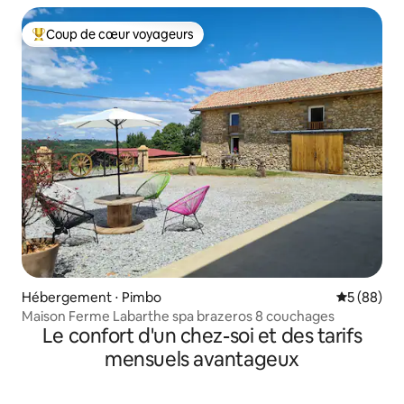
Coup de cœur voyageurs
Coups de cœur voyageurs les plus appréciés
Hébergement ⋅ Pimbo
Évaluation
5 (88)
Maison Ferme Labarthe spa brazeros 8 couchages
Le confort d'un chez-soi et des tarifs
mensuels avantageux