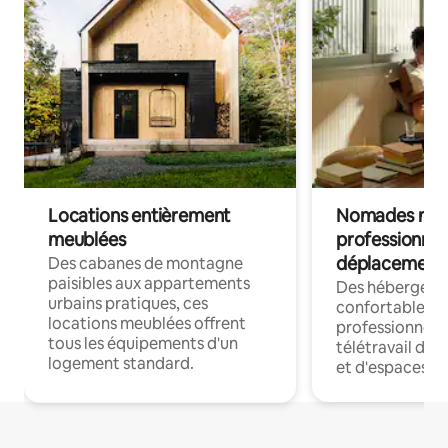
Locations entièrement
Nomades num
meublées
professionnel
déplacement
Des cabanes de montagne
paisibles aux appartements
Des hébergem
urbains pratiques, ces
confortables p
locations meublées offrent
professionnels
tous les équipements d'un
télétravail dis
logement standard.
et d'espaces de