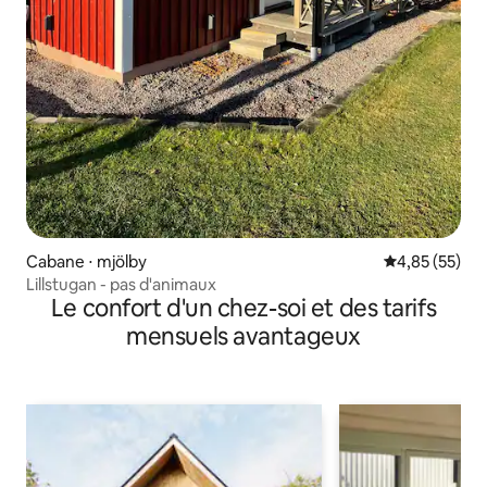
Cabane ⋅ mjölby
Évaluation mo
4,85 (55)
Lillstugan - pas d'animaux
Le confort d'un chez-soi et des tarifs
mensuels avantageux