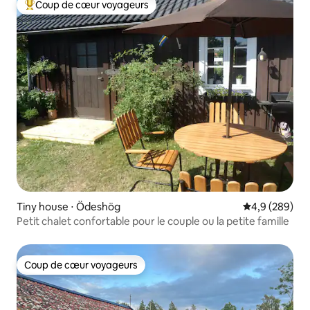
Coup de cœur voyageurs
Coups de cœur voyageurs les plus appréciés
Tiny house ⋅ Ödeshög
Évaluation mo
4,9 (289)
Petit chalet confortable pour le couple ou la petite famille
Coup de cœur voyageurs
Coup de cœur voyageurs