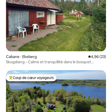
Cabane ⋅ Ekeberg
Évaluation mo
4,96 (23)
Skogsberg – Calme et tranquillité dans le bosquet
oriental !
Coup de cœur voyageurs
Coups de cœur voyageurs les plus appréciés