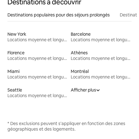
Destinations à découvrir
Destinations populaires pour des séjours prolongés
Destinati
New York
Barcelone
Locations moyenne et longue durée
Locations moyenne et longue durée
Florence
Athènes
Locations moyenne et longue durée
Locations moyenne et longue durée
Miami
Montréal
Locations moyenne et longue durée
Locations moyenne et longue durée
Seattle
Afficher plus
Locations moyenne et longue durée
* Des exclusions peuvent s'appliquer en fonction des zones
géographiques et des logements.