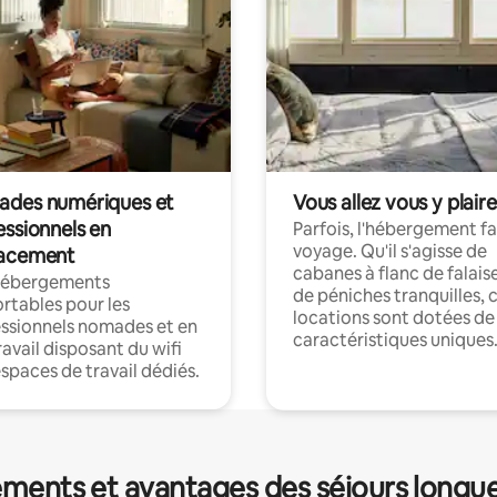
des numériques et
Vous allez vous y plaire
essionnels en
Parfois, l'hébergement fai
voyage. Qu'il s'agisse de
acement
cabanes à flanc de falais
hébergements
de péniches tranquilles, 
rtables pour les
locations sont dotées de
ssionnels nomades et en
caractéristiques uniques
ravail disposant du wifi
espaces de travail dédiés.
ments et avantages des séjours longu