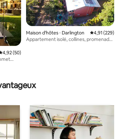
Maison d'hôtes ⋅ Darlington
Évaluation moyenne sur
4,91 (229)
Appartement isolé, collines, promenade,
piste cyclable, parc
Évaluation moyenne sur la base de 50 commentaires : 4,92 sur 5
4,92 (50)
ommet
ble
mmentaires : 5 sur 5
avantageux