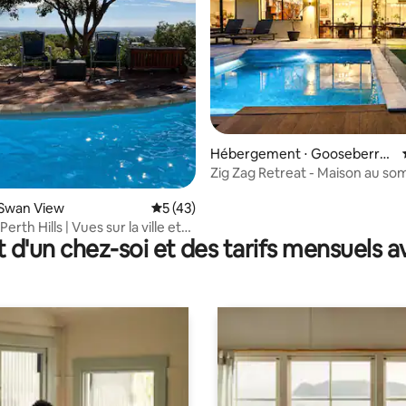
Hébergement ⋅ Gooseberry
Hill
Zig Zag Retreat - Maison au s
d'une colline avec vue imprena
sur la base de 26 commentaires : 5 sur 5
 Swan View
Évaluation moyenne sur la base de 43 co
5 (43)
erth Hills | Vues sur la ville et
t d'un chez-soi et des tarifs mensuels 
avec piscine