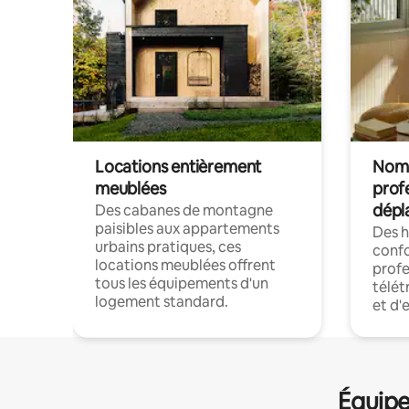
Locations entièrement
Noma
meublées
prof
dépl
Des cabanes de montagne
paisibles aux appartements
Des 
urbains pratiques, ces
confo
locations meublées offrent
profe
tous les équipements d'un
télét
logement standard.
et d'
Équipe