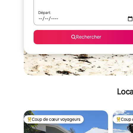
Départ
Rechercher
Loca
Coup de cœur voyageurs
Coup 
Coups de cœur voyageurs les plus appréciés
Coups de