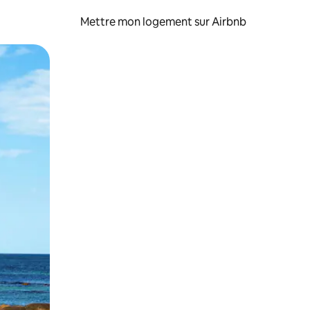
Mettre mon logement sur Airbnb
sant glisser.