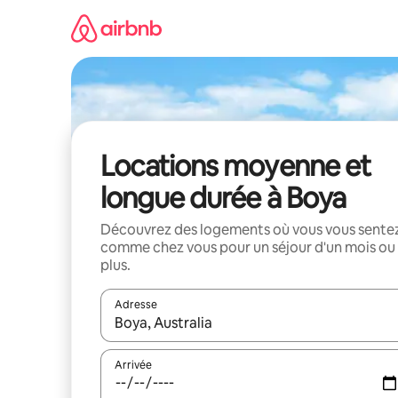
Aller
directement
au
contenu
Locations moyenne et
longue durée à Boya
Découvrez des logements où vous vous sente
comme chez vous pour un séjour d'un mois ou
plus.
Adresse
Lorsque les résultats s'affichent, utilisez les flèc
Arrivée