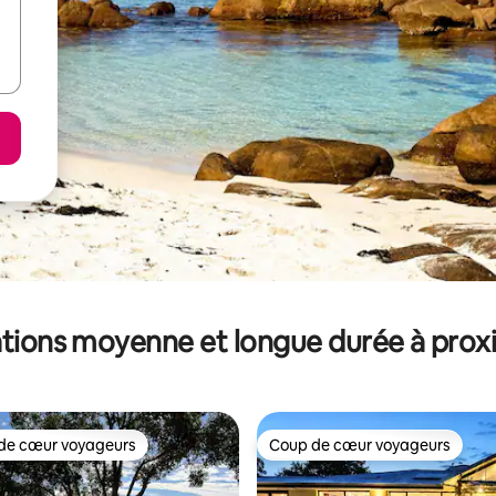
tions moyenne et longue durée à prox
de cœur voyageurs
Coup de cœur voyageurs
 cœur voyageurs les plus appréciés
Coup de cœur voyageurs