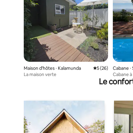
Maison d'hôtes ⋅ Kalamunda
Évaluation moyenne 
5 (26)
Cabane ⋅
La maison verte
Cabane à P
Le confor
terrasse 