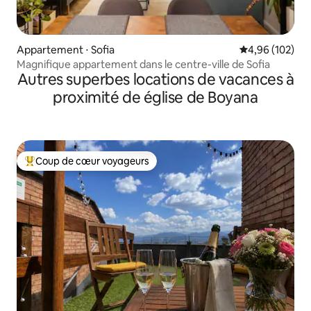
Appartement ⋅ Sofia
Évaluation moy
4,96 (102)
Magnifique appartement dans le centre-ville de Sofia
Autres superbes locations de vacances à
proximité de église de Boyana
Coup de cœur voyageurs
Coups de cœur voyageurs les plus appréciés