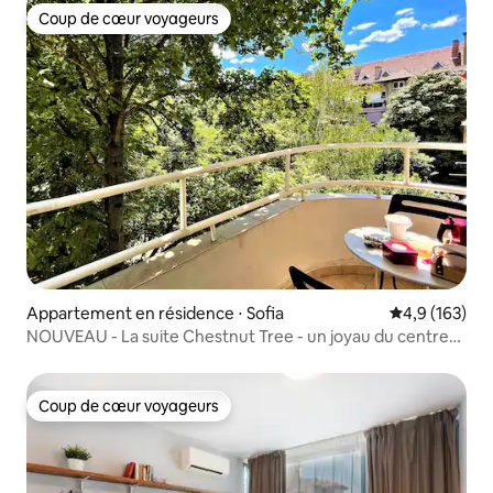
Coup de cœur voyageurs
Coup de cœur voyageurs
Appartement en résidence ⋅ Sofia
Évaluation mo
4,9 (163)
NOUVEAU - La suite Chestnut Tree - un joyau du centre-
ville pour 4
Coup de cœur voyageurs
Coup de cœur voyageurs