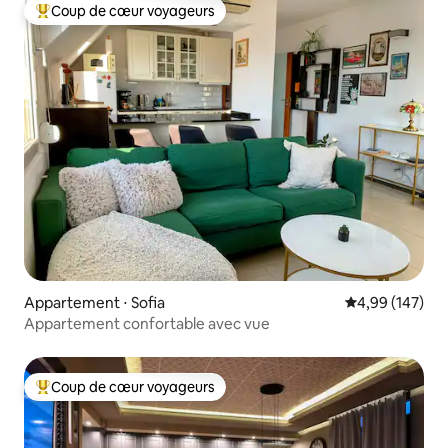
Coup de cœur voyageurs
Coups de cœur voyageurs les plus appréciés
Appartement ⋅ Sofia
Évaluation moy
4,99 (147)
Appartement confortable avec vue
Coup de cœur voyageurs
Coups de cœur voyageurs les plus appréciés