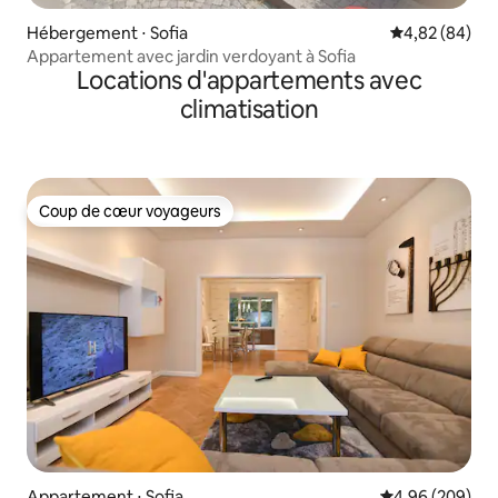
Hébergement ⋅ Sofia
Évaluation mo
4,82 (84)
Appartement avec jardin verdoyant à Sofia
Locations d'appartements avec
climatisation
Coup de cœur voyageurs
Coup de cœur voyageurs
Appartement ⋅ Sofia
Évaluation moy
4,96 (209)