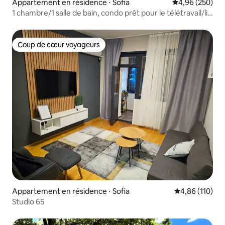
Appartement en résidence ⋅ Sofia
Évaluation moy
4,96 (250)
1 chambre/1 salle de bain, condo prêt pour le télétravail/lit
confortable/à côté du métro
Coup de cœur voyageurs
Coup de cœur voyageurs
Appartement en résidence ⋅ Sofia
Évaluation moy
4,86 (110)
Studio 65