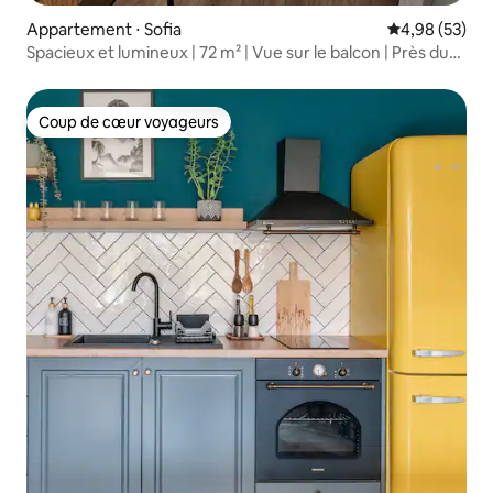
Appartement ⋅ Sofia
Évaluation mo
4,98 (53)
Spacieux et lumineux | 72 m² | Vue sur le balcon | Près du
métro
Coup de cœur voyageurs
Coup de cœur voyageurs