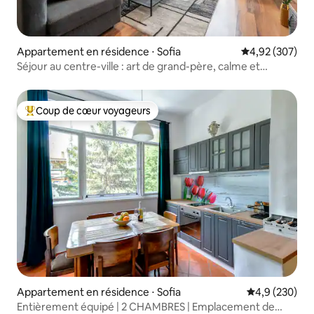
Appartement en résidence ⋅ Sofia
Évaluation moy
4,92 (307)
Séjour au centre-ville : art de grand-père, calme et
commodité
Coup de cœur voyageurs
Coups de cœur voyageurs les plus appréciés
Appartement en résidence ⋅ Sofia
Évaluation mo
4,9 (230)
Entièrement équipé | 2 CHAMBRES | Emplacement de