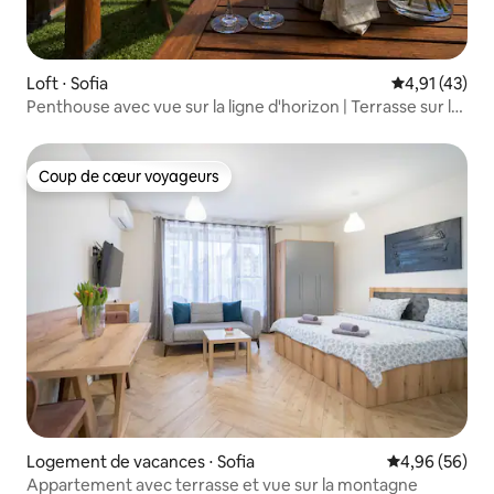
Loft ⋅ Sofia
Évaluation mo
4,91 (43)
Penthouse avec vue sur la ligne d'horizon | Terrasse sur le
toit
Coup de cœur voyageurs
Coup de cœur voyageurs
Logement de vacances ⋅ Sofia
Évaluation mo
4,96 (56)
Appartement avec terrasse et vue sur la montagne