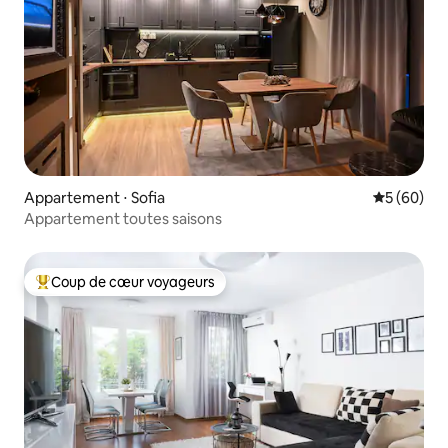
Appartement ⋅ Sofia
Évaluation
5 (60)
Appartement toutes saisons
Coup de cœur voyageurs
Coups de cœur voyageurs les plus appréciés