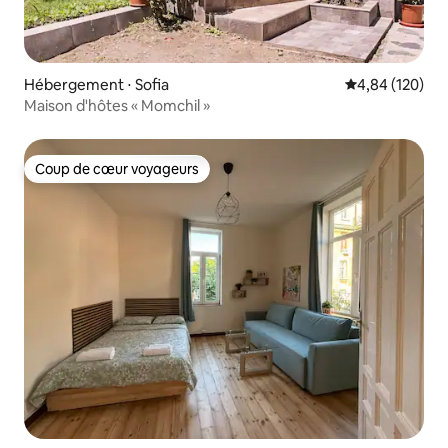
Hébergement ⋅ Sofia
Évaluation moy
4,84 (120)
Maison d'hôtes « Momchil »
Coup de cœur voyageurs
Coup de cœur voyageurs