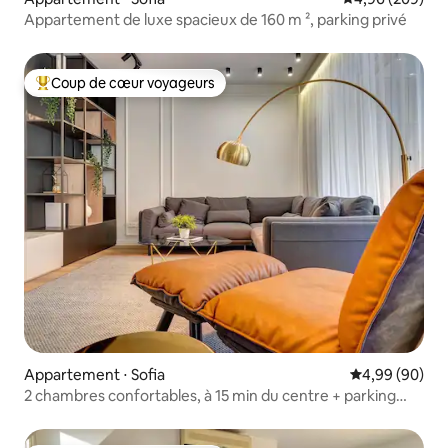
Appartement de luxe spacieux de 160 m ², parking privé
Coup de cœur voyageurs
Coups de cœur voyageurs les plus appréciés
Appartement ⋅ Sofia
Évaluation mo
4,99 (90)
2 chambres confortables, à 15 min du centre + parking
gratuit et balcon