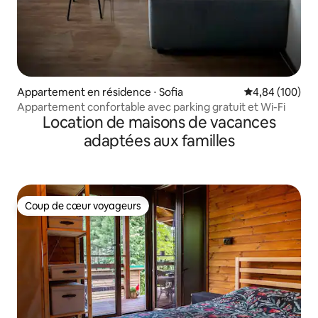
Appartement en résidence ⋅ Sofia
Évaluation moy
4,84 (100)
Appartement confortable avec parking gratuit et Wi-Fi
Location de maisons de vacances
adaptées aux familles
Coup de cœur voyageurs
Coup de cœur voyageurs