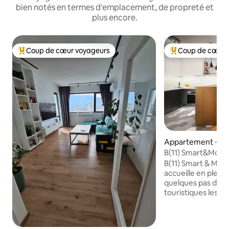
bien notés en termes d'emplacement, de propreté et
plus encore.
Coup de cœur voyageurs
Coup de cœur 
Coups de cœur voyageurs les plus appréciés
Coups de cœur vo
Appartement ⋅ Sof
B(11) Smart&Mode
Central/Parking gr
B(11) Smart & Mo
accueille en plein c
quelques pas des 
touristiques les p
endroits où il faut
personnellement 
œuvre chaque déta