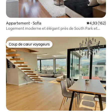
Appartement ⋅ Sofia
Évaluation moy
4,93 (162)
Logement moderne et élégant près de South Park et
NDK
Coup de cœur voyageurs
Coup de cœur voyageurs