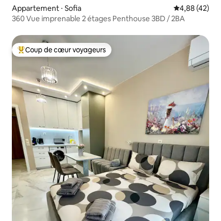
Appartement ⋅ Sofia
Évaluation mo
4,88 (42)
360 Vue imprenable 2 étages Penthouse 3BD / 2BA
Coup de cœur voyageurs
Coups de cœur voyageurs les plus appréciés