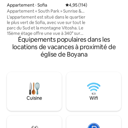
d'angle naturelle
Appartement ⋅ Sofia
Évaluation moyenne sur la base 
4,95 (114)
que vous puissiez 
Appartement « South Park » Sunrise &
chez vous. Détend
Sunset 340°
L'appartement est situé dans le quartier
de notre lit confor
le plus vert de Sofia, avec vue sur tout le
équipements de lux
parc du Sud et la montagne Vitosha. Le
sélection de café 
15ème étage offre une vue à 340° sur
parking souterrain
Équipements populaires dans les
toute la partie sud de Sofia avec deux
disposition exclus
immenses balcons avec des levers et
autonomes faciles
locations de vacances à proximité de
couchers de soleil à couper le souffle.
tracas.
église de Boyana
L'appartement dispose de deux
chambres séparées, d'un salon spacieux
et lumineux, d'une cuisine moderne et
fonctionnelle avec lave-linge, sèche-
linge, lave-vaisselle. Couloir spacieux et
salle de bain confortable. L'appartement
est situé à proximité des stations de
métro, des transports en commun, des
Cuisine
Wifi
restaurants, des cafés et des
supermarchés.