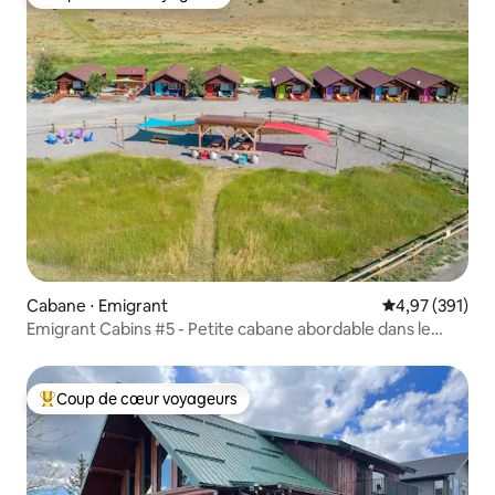
Coup de cœur voyageurs
Cabane ⋅ Emigrant
Évaluation moy
4,97 (391)
Emigrant Cabins #5 - Petite cabane abordable dans le
Montana
Coup de cœur voyageurs
Coups de cœur voyageurs les plus appréciés