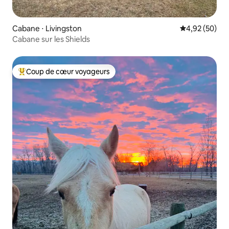
Cabane ⋅ Livingston
Évaluation mo
4,92 (50)
Cabane sur les Shields
Coup de cœur voyageurs
Coups de cœur voyageurs les plus appréciés