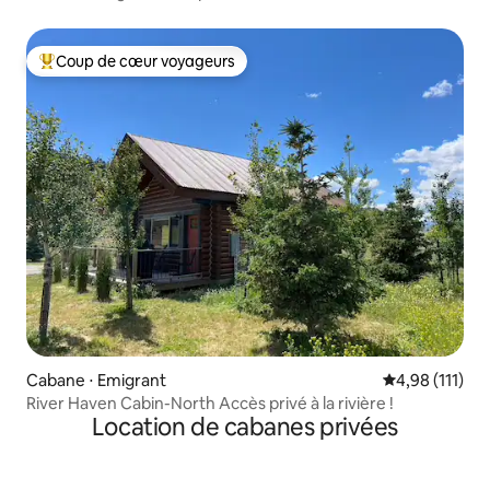
Animaux acceptés
Coup de cœur voyageurs
Coups de cœur voyageurs les plus appréciés
Cabane ⋅ Emigrant
Évaluation moy
4,98 (111)
River Haven Cabin-North Accès privé à la rivière !
Location de cabanes privées