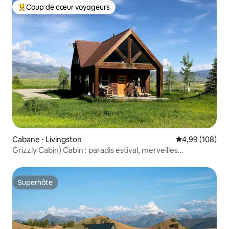
Coup de cœur voyageurs
Coups de cœur voyageurs les plus appréciés
Cabane ⋅ Livingston
Évaluation moy
4,99 (108)
Grizzly Cabin) Cabin : paradis estival, merveilles
hivernales !
Superhôte
Superhôte