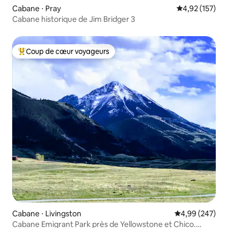
Cabane ⋅ Pray
Évaluation moy
4,92 (157)
Cabane historique de Jim Bridger 3
Coup de cœur voyageurs
Coups de cœur voyageurs les plus appréciés
Cabane ⋅ Livingston
Évaluation moy
4,99 (247)
Cabane Emigrant Park près de Yellowstone et Chico.