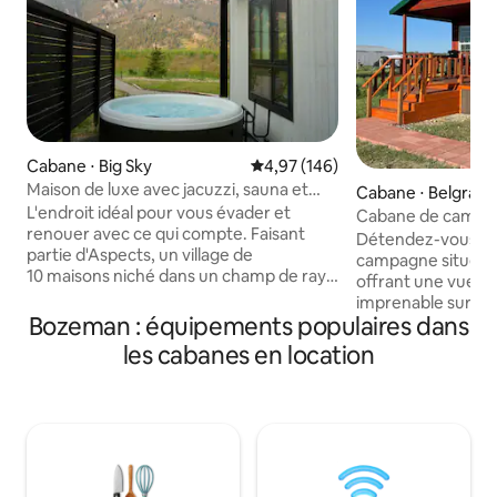
Cabane ⋅ Big Sky
Évaluation moyenne sur la base 
4,97 (146)
Maison de luxe avec jacuzzi, sauna et
Cabane ⋅ Belgrad
vue
L'endroit idéal pour vous évader et
Cabane de campag
renouer avec ce qui compte. Faisant
Cheminée • Vue s
Détendez-vous dan
partie d'Aspects, un village de
campagne située a
10 maisons niché dans un champ de ray-
offrant une vue 
grass dans la vallée de Gallatin, cette
imprenable sur Br
maison offre un confort de niveau
Bozeman : équipements populaires dans
de 14x42 récemme
hôtelier avec l'intimité et l'espace de
extérieur en rondi
les cabanes en location
votre propre retraite. Profitez de votre
languettes et rainures
jacuzzi privé, d'un accès partagé au
cabane à la campa
sauna, de sentiers pédestres sur place
foyer au gaz confo
et de foyers. À l'intérieur, vous
télévision ROKU (p
trouverez une maison chaleureuse et
direct), d'une con
accueillante, équipée de jeux de société
chambre privée ave
et de tout ce dont vous avez besoin
futon en cuir dans 