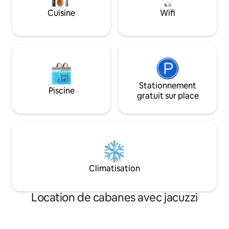
pour vivre à Big Sky, ainsi que des vues
pour devenir un lit
Cuisine
Wifi
panoramiques sur la crête brumeuse et
de bain 3/4 avec d
changeante de Levinski depuis chaque
espace coiffeuse d
fenêtre
reposé et revigoré
Stationnement
Piscine
gratuit sur place
Climatisation
Location de cabanes avec jacuzzi