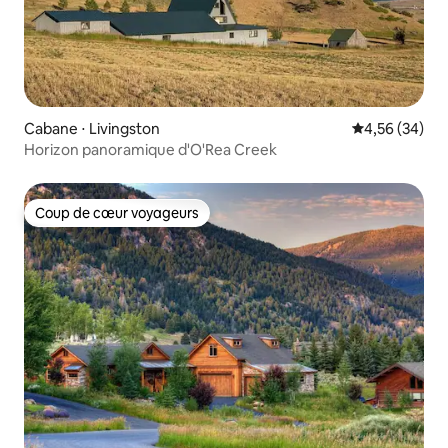
Cabane ⋅ Livingston
Évaluation mo
4,56 (34)
Horizon panoramique d'O'Rea Creek
Coup de cœur voyageurs
Coup de cœur voyageurs