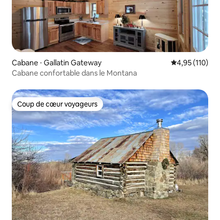
Cabane ⋅ Gallatin Gateway
Évaluation moy
4,95 (110)
Cabane confortable dans le Montana
Coup de cœur voyageurs
Coup de cœur voyageurs