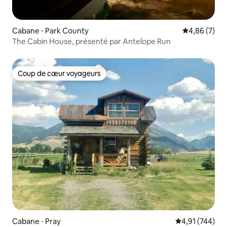
Cabane ⋅ Park County
Évaluation m
4,86 (7)
The Cabin House, présenté par Antelope Run
Coup de cœur voyageurs
Coup de cœur voyageurs
Cabane ⋅ Pray
Évaluation moy
4,91 (744)