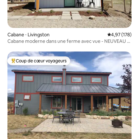
Cabane ⋅ Livingston
Évaluation moy
4,97 (178)
Cabane moderne dans une ferme avec vue - NEUVEAU &
calme
Coup de cœur voyageurs
Coups de cœur voyageurs les plus appréciés