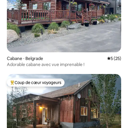
Cabane ⋅ Belgrade
Évaluation
5 (25)
Adorable cabane avec vue imprenable !
Coup de cœur voyageurs
Coups de cœur voyageurs les plus appréciés