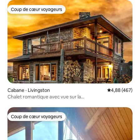
Coup de cœur voyageurs
Coup de cœur voyageurs
Cabane ⋅ Livingston
Évaluation moy
4,88 (467)
Chalet romantique avec vue sur la
montagne/jacuzzi/cheminée !
Coup de cœur voyageurs
Coup de cœur voyageurs