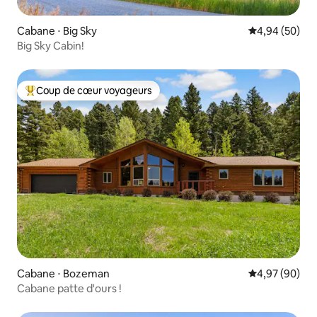
Cabane ⋅ Big Sky
Évaluation mo
4,94 (50)
Big Sky Cabin!
Coup de cœur voyageurs
Coups de cœur voyageurs les plus appréciés
Cabane ⋅ Bozeman
Évaluation mo
4,97 (90)
Cabane patte d'ours !