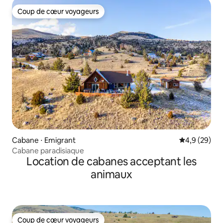
Coup de cœur voyageurs
Coup de cœur voyageurs
Cabane ⋅ Emigrant
Évaluation m
4,9 (29)
Cabane paradisiaque
Location de cabanes acceptant les
animaux
Coup de cœur voyageurs