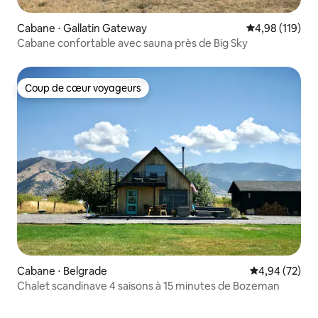
Cabane ⋅ Gallatin Gateway
Évaluation moy
4,98 (119)
Cabane confortable avec sauna près de Big Sky
Coup de cœur voyageurs
Coup de cœur voyageurs
Cabane ⋅ Belgrade
Évaluation mo
4,94 (72)
Chalet scandinave 4 saisons à 15 minutes de Bozeman