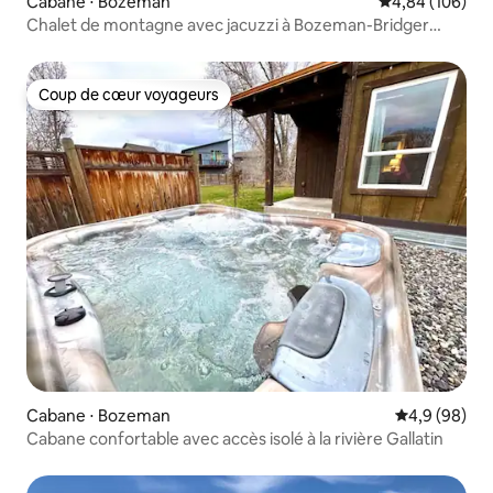
Cabane ⋅ Bozeman
Évaluation moy
4,84 (106)
Chalet de montagne avec jacuzzi à Bozeman-Bridger
Bowl
Coup de cœur voyageurs
Coup de cœur voyageurs
Cabane ⋅ Bozeman
Évaluation m
4,9 (98)
Cabane confortable avec accès isolé à la rivière Gallatin