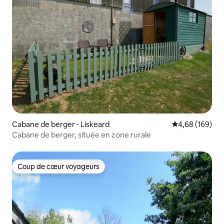
Cabane de berger ⋅ Liskeard
Évaluation moy
4,68 (169)
Cabane de berger, située en zone rurale
Coup de cœur voyageurs
Coup de cœur voyageurs