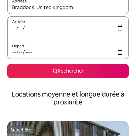
Adresse
Lorsque les résultats s'affichent, utilisez les flèches vers le hau
Arrivée
Départ
Rechercher
Locations moyenne et longue durée à
proximité
Superhôte
Superhôte