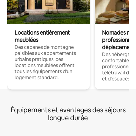
Locations entièrement
Nomades num
meublées
professionnel
déplacement
Des cabanes de montagne
paisibles aux appartements
Des hébergem
urbains pratiques, ces
confortables p
locations meublées offrent
professionnels
tous les équipements d'un
télétravail dis
logement standard.
et d'espaces de
Équipements et avantages des séjours
longue durée