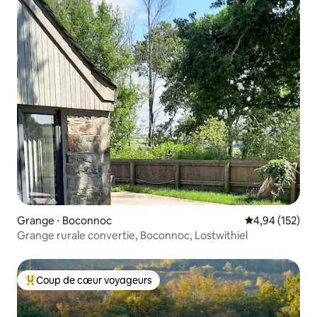
Grange ⋅ Boconnoc
Évaluation moy
4,94 (152)
Grange rurale convertie, Boconnoc, Lostwithiel
Coup de cœur voyageurs
Coups de cœur voyageurs les plus appréciés