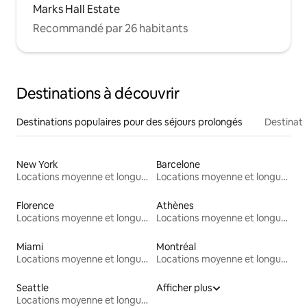
Marks Hall Estate
Recommandé par 26 habitants
Destinations à découvrir
Destinations populaires pour des séjours prolongés
Destinati
New York
Barcelone
Locations moyenne et longue durée
Locations moyenne et longue durée
Florence
Athènes
Locations moyenne et longue durée
Locations moyenne et longue durée
Miami
Montréal
Locations moyenne et longue durée
Locations moyenne et longue durée
Seattle
Afficher plus
Locations moyenne et longue durée