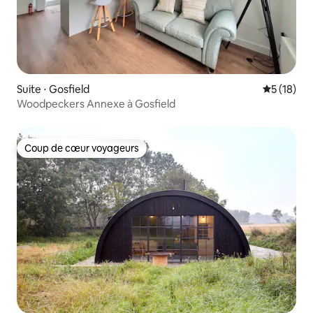
Suite ⋅ Gosfield
Évaluation
5 (18)
Woodpeckers Annexe à Gosfield
Coup de cœur voyageurs
Coup de cœur voyageurs