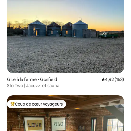
Gîte à la ferme ⋅ Gosfield
Évaluation moy
4,92 (153)
Silo Two | Jacuzzi et sauna
Coup de cœur voyageurs
Coups de cœur voyageurs les plus appréciés