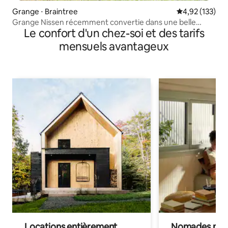
Grange ⋅ Braintree
Évaluation moy
4,92 (133)
Grange Nissen récemment convertie dans une belle
Le confort d'un chez-soi et des tarifs
ferme
mensuels avantageux
Locations entièrement
Nomades num