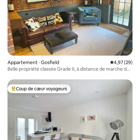
Appartement ⋅ Gosfield
Évaluation mo
4,97 (29)
Belle propriété classée Grade II, à distance de marche de
Gosfield Hall
Coup de cœur voyageurs
Coups de cœur voyageurs les plus appréciés