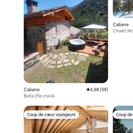
Cabane
Chalet Mon
Retreat*
Cabane
Évaluation moyenne sur
4,98 (59)
Baita d'la cravià
Coup de cœur voyageurs
Coup de
Coup de cœur voyageurs
Coup de