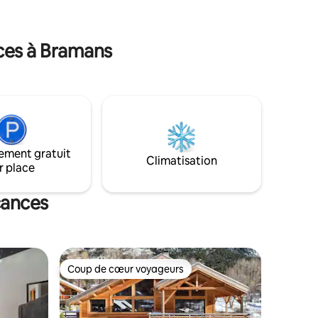
tagne, été
nces à Bramans
ement gratuit
Climatisation
r place
cances
Coup de cœur voyageurs
Coup de cœur voyageurs