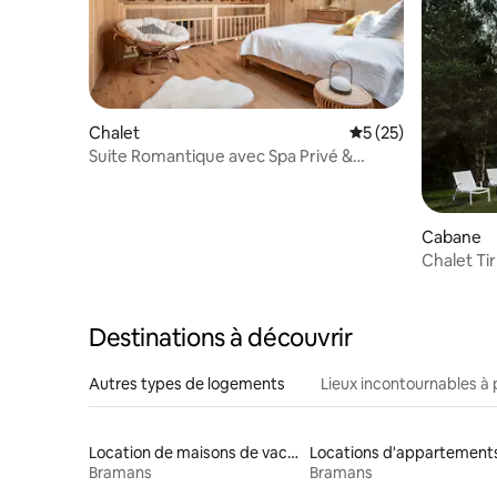
Chalet
Évaluation moyenne
5 (25)
Suite Romantique avec Spa Privé &
Climatisation
Cabane
Chalet Ti
Destinations à découvrir
Autres types de logements
Lieux incontournables à 
Location de maisons de vacances
Locations d'appartement
Bramans
Bramans