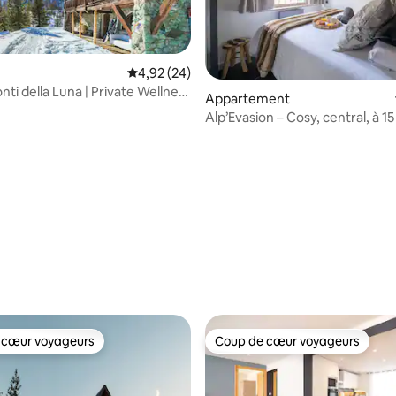
Évaluation moyenne sur la base de 24 commen
4,92 (24)
ti della Luna | Private Wellness
Appartement
Alp’Evasion – Cosy, central, à 1
pistes
 la base de 59 commentaires : 4,98 sur 5
 cœur voyageurs
Coup de cœur voyageurs
 cœur voyageurs
Coup de cœur voyageurs