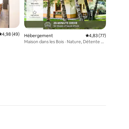
Évaluation moyenne sur la base de 49 commentaires : 4,98 sur 5
4,98 (49)
Hébergement
Évaluation moyenne su
4,83 (77)
Maison dans les Bois · Nature, Détente et
Confort
mentaires : 5 sur 5