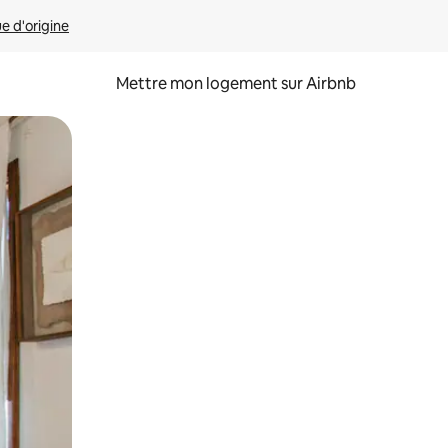
ue d'origine
Mettre mon logement sur Airbnb
sant glisser.