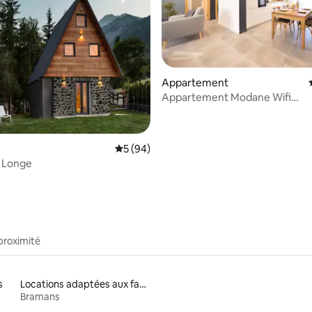
Appartement
 sur la base de 25 commentaires : 5 sur 5
Appartement Modane Wifi
stationnement gratuit
Évaluation moyenne sur la base de 94 com
5 (94)
r Longe
proximité
s
Locations adaptées aux familles
Bramans