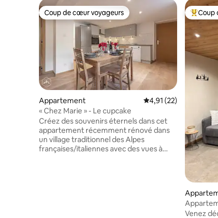
Coup de cœur voyageurs
Coup 
Coup de cœur voyageurs
Coups de
Appartement
Évaluation moyenne su
4,91 (22)
« Chez Marie » - Le cupcake
Créez des souvenirs éternels dans cet
appartement récemment rénové dans
un village traditionnel des Alpes
françaises/italiennes avec des vues à
couper le souffle. Que vous soyez à la
recherche d'une montée d'adrénaline en
skiant, en faisant de la tyrolienne au-
dessus des ravins, de l'escalade ou tout
Apparte
simplement une escapade paisible avec
Appartem
des promenades dans la forêt, des vues
Venez déc
hypnotisantes sur les montagnes et les