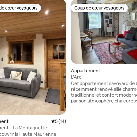
de cœur voyageurs
Coup de cœur voyageurs
 cœur voyageurs les plus appréciés
Coup de cœur voyageurs
r la base de 22 commentaires : 4,91 sur 5
Appartement
L'Arc
Cet appartement savoyard de 
récemment rénové allie charm
traditionnel et confort moderne.
par son atmosphère chaleureus
ses poutres apparentes L’appartement
se compose d’un séjour lumine
chambre. La cuisine, ouverte , 
ment
Évaluation moyenne sur la base de 14 co
5 (14)
entièrement équipée (plaques
ent – La Montagnette –
cuisson, four, réfrigérateur) La salle de
ouvrir la Haute Maurienne
bains est équipée d’une douche