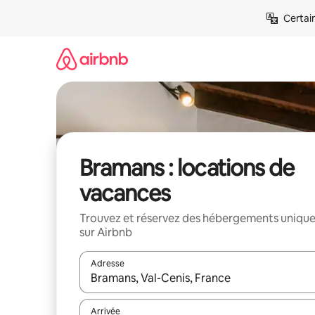
Aller
Certai
directement
au
contenu
Bramans : locations de
vacances
Trouvez et réservez des hébergements uniqu
sur Airbnb
Adresse
Lorsque les résultats s'affichent, utilisez les flèc
Arrivée