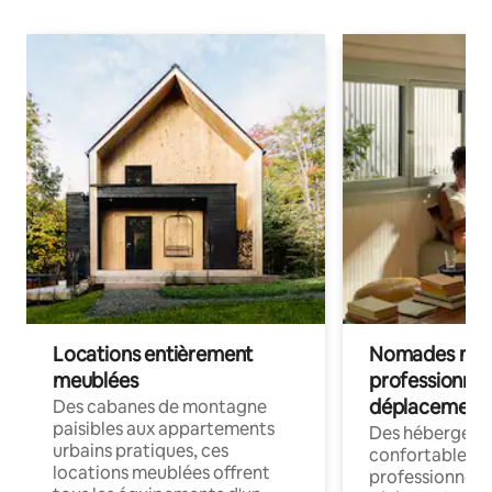
Locations entièrement
Nomades num
meublées
professionnel
déplacement
Des cabanes de montagne
paisibles aux appartements
Des hébergem
urbains pratiques, ces
confortables p
locations meublées offrent
professionnels