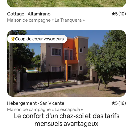
Cottage ⋅ Altamirano
Évaluation
5 (10)
Maison de campagne « La Tranquera »
Coup de cœur voyageurs
Coups de cœur voyageurs les plus appréciés
Hébergement ⋅ San Vicente
Évaluation
5 (16)
Maison de campagne « La escapada »
Le confort d'un chez-soi et des tarifs
mensuels avantageux