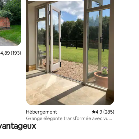
valuation moyenne sur la base de 193 commentaires : 4,89 sur 5
4,89 (193)
.
mmentaires : 5 sur 5
Hébergement
Évaluation moyenne su
4,9 (285)
Grange élégante transformée avec vue
avantageux
sur les bois