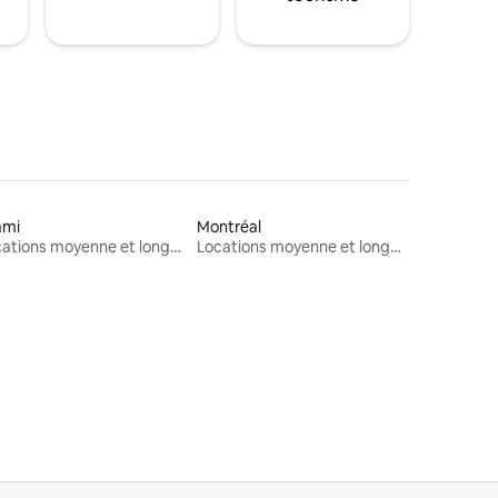
ami
Montréal
Locations moyenne et longue durée
Locations moyenne et longue durée