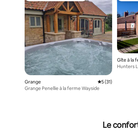
Gîte à la 
Hunters L
acceptant
Grange
Évaluation moyenne
5 (31)
Grange Penellie à la ferme Wayside
Le confor