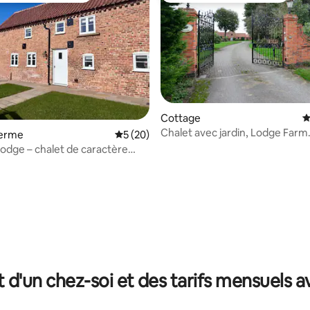
Cottage
É
Chalet avec jardin, Lodge Farm
ferme
Évaluation moyenne sur la base de 20 co
5 (20)
odge – chalet de caractère
 les chiens
 sur la base de 31 commentaires : 5 sur 5
t d'un chez-soi et des tarifs mensuels 