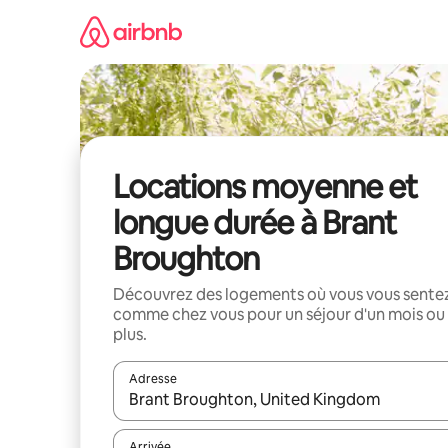
Aller
directement
au
contenu
Locations moyenne et
longue durée à Brant
Broughton
Découvrez des logements où vous vous sente
comme chez vous pour un séjour d'un mois ou
plus.
Adresse
Lorsque les résultats s'affichent, utilisez les flèc
Arrivée