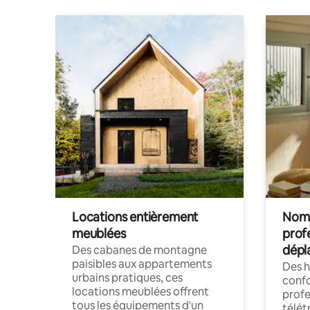
Locations entièrement
Noma
meublées
prof
dépl
Des cabanes de montagne
paisibles aux appartements
Des 
urbains pratiques, ces
confo
locations meublées offrent
profe
tous les équipements d'un
télét