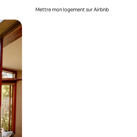
Mettre mon logement sur Airbnb
sant glisser.