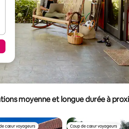
tions moyenne et longue durée à prox
de cœur voyageurs
Coup de cœur voyageurs
 cœur voyageurs les plus appréciés
Coup de cœur voyageurs