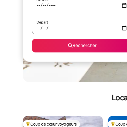
Départ
Rechercher
Loca
Coup de cœur voyageurs
Coup 
Coups de cœur voyageurs les plus appréciés
Coups de