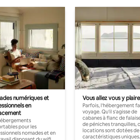
des numériques et
Vous allez vous y plaire
essionnels en
Parfois, l'hébergement fai
voyage. Qu'il s'agisse de
acement
cabanes à flanc de falais
hébergements
de péniches tranquilles, 
rtables pour les
locations sont dotées de
ssionnels nomades et en
caractéristiques uniques
ravail disposant du wifi