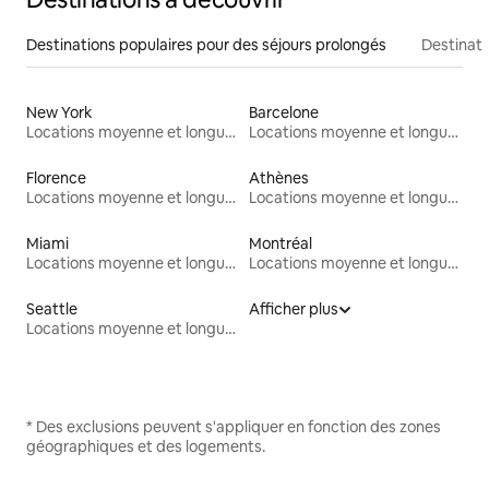
Destinations populaires pour des séjours prolongés
Destinati
New York
Barcelone
Locations moyenne et longue durée
Locations moyenne et longue durée
Florence
Athènes
Locations moyenne et longue durée
Locations moyenne et longue durée
Miami
Montréal
Locations moyenne et longue durée
Locations moyenne et longue durée
Seattle
Afficher plus
Locations moyenne et longue durée
* Des exclusions peuvent s'appliquer en fonction des zones
géographiques et des logements.