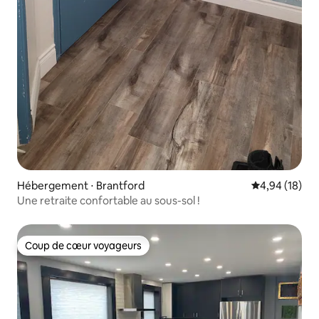
Hébergement ⋅ Brantford
Évaluation mo
4,94 (18)
Une retraite confortable au sous-sol !
Coup de cœur voyageurs
Coup de cœur voyageurs